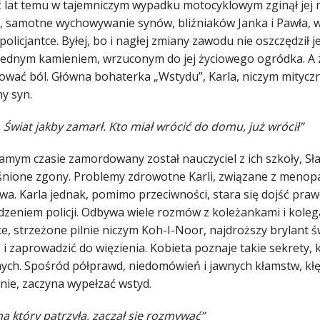
ć lat temu w tajemniczym wypadku motocyklowym zginął jej m
, samotne wychowywanie synów, bliźniaków Janka i Pawła, wy
policjantce. Byłej, bo i nagłej zmiany zawodu nie oszczędził j
jednym kamieniem, wrzuconym do jej życiowego ogródka. A zł
wać ból. Główna bohaterka „Wstydu”, Karla, niczym mityczna 
y syn.
 Świat jakby zamarł. Kto miał wrócić do domu, już wrócił”
amym czasie zamordowany został nauczyciel z ich szkoły, 
śnione zgony. Problemy zdrowotne Karli, związane z menop
wa. Karla jednak, pomimo przeciwności, stara się dojść pra
dzeniem policji. Odbywa wiele rozmów z koleżankami i kole
e, strzeżone pilnie niczym Koh-I-Noor, najdroższy brylant ś
 i zaprowadzić do więzienia. Kobieta poznaje takie sekrety, k
mych. Spośród półprawd, niedomówień i jawnych kłamstw, kłę
nie, zaczyna wypełzać wstyd.
na który patrzyła, zaczął się rozmywać”