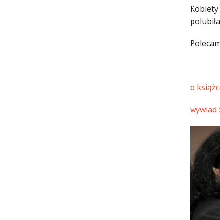
Kobiety 
polubił
Polecam
o książc
wywiad 