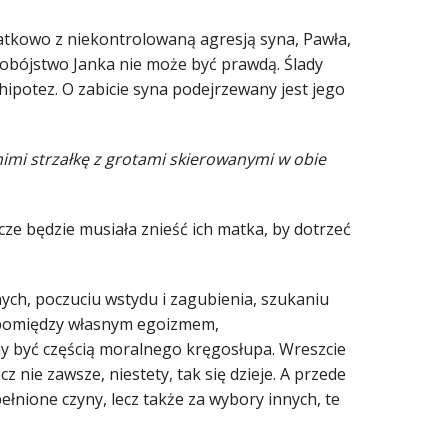
datkowo z niekontrolowaną agresją syna, Pawła,
amobójstwo Janka nie może być prawdą. Ślady
ipotez. O zabicie syna podejrzewany jest jego
imi strzałkę z grotami skierowanymi w obie
zcze będzie musiała znieść ich matka, by dotrzeć
ych, poczuciu wstydu i zagubienia, szukaniu
h pomiędzy własnym egoizmem,
nny być częścią moralnego kręgosłupa. Wreszcie
 nie zawsze, niestety, tak się dzieje. A przede
pełnione czyny, lecz także za wybory innych, te