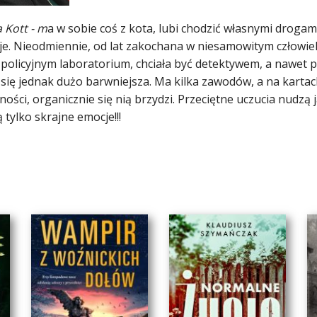
 Kott - m
a w sobie coś z kota, lubi chodzić własnymi drogami
je. Nieodmiennie, od lat zakochana w niesamowitym człowieku
 policyjnym laboratorium, chciała być detektywem, a nawet 
się jednak dużo barwniejsza. Ma kilka zawodów, a na kartach
ności, organicznie się nią brzydzi. Przeciętne uczucia nudzą j
tylko skrajne emocje!!!