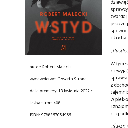
dziewię
sprawcy
twardej 
jeszcze 
spowodo
ukochan
„Pustka.
W tym s
autor: Robert Małecki
niewyja
sprawst
wydawnictwo: Czwarta Strona
z docho
data premiery: 13 kwietnia 2022 r.
tajemnic
w piekło
liczba stron: 408
i znajo
rozpadli
ISBN: 9788367054966
„Świat, 