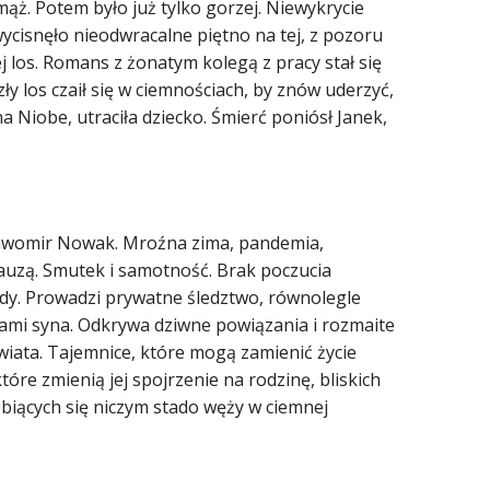
ąż. Potem było już tylko gorzej. Niewykrycie
cisnęło nieodwracalne piętno na tej, z pozoru
ej los. Romans z żonatym kolegą z pracy stał się
y los czaił się w ciemnościach, by znów uderzyć,
Niobe, utraciła dziecko. Śmierć poniósł Janek,
Sławomir Nowak. Mroźna zima, pandemia,
auzą. Smutek i samotność. Brak poczucia
wdy. Prowadzi prywatne śledztwo, równolegle
gami syna. Odkrywa dziwne powiązania i rozmaite
wiata. Tajemnice, które mogą zamienić życie
tóre zmienią jej spojrzenie na rodzinę, bliskich
biących się niczym stado węży w ciemnej