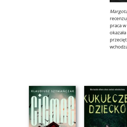
Margota
recenzu
praca w
okazała 
przecięt
wchodzą 