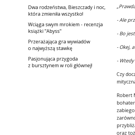
„Prawda
Dwa rodzeństwa, Bieszczady i noc,
która zmieniła wszystko!
- Ale pr
Wciąga swym mrokiem - recenzja
książki "Abyss"
- Bo jes
​Przerażająca gra wywiadów
- Okej, 
o najwyższą stawkę
Pasjonująca przygoda
- Wtedy 
z bursztynem w roli głównej!
Czy doc
mityczna
Robert M
bohater
zabiegom
zarówno 
przybliż
oraz toż