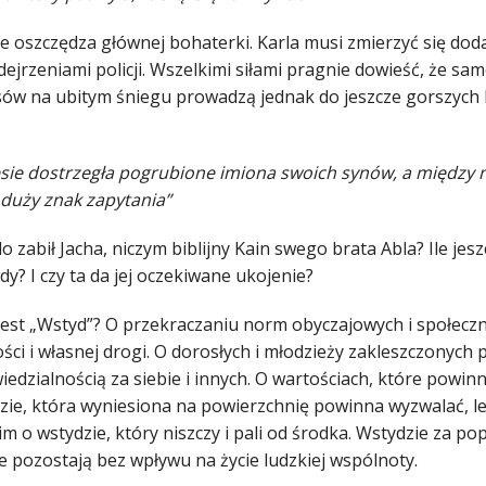
ie oszczędza głównej bohaterki. Karla musi zmierzyć się do
dejrzeniami policji. Wszelkimi siłami pragnie dowieść, że s
ów na ubitym śniegu prowadzą jednak do jeszcze gorszych h
sie dostrzegła pogrubione imiona swoich synów, a między n
 duży znak zapytania”
o zabił Jacha, niczym biblijny Kain swego brata Abla? Ile jes
y? I czy ta da jej oczekiwane ukojenie?
jest „Wstyd”? O przekraczaniu norm obyczajowych i społeczn
ści i własnej drogi. O dorosłych i młodzieży zakleszczonyc
iedzialnością za siebie i innych. O wartościach, które powi
ie, która wyniesiona na powierzchnię powinna wyzwalać, lecz
m o wstydzie, który niszczy i pali od środka. Wstydzie za po
e pozostają bez wpływu na życie ludzkiej wspólnoty.