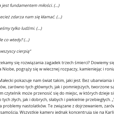
 jest fundamentem miłości. (…)
zecież zdarza nam się kłamać. (…)
teśmy tylko ludźmi. (…)
ale co wtedy? (…)
wszyscy cierpią”
zekamy się rozwiązania zagadek trzech śmierci? Dowiemy się
 Niobe, pogrąży się w wiecznej rozpaczy, kamieniejąc i ronią
ałecki pokazuje nam świat takim, jaki jest. Bez ubarwiania i
ów, zarówno tych głównych, jak i pomniejszych, tworzone są
 czytelnik może przenosić się do miejsc, w których dzieje si
tych złych, jak i dobrych, słabych i piekielnie przebiegłych.
a problemy nastolatków. Te związane z dojrzewaniem, zarówn
samością. Wszystkie kamery jednak koncentrują się na Karli,