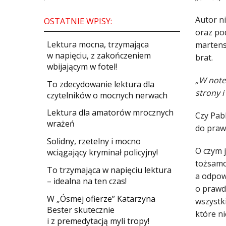
Autor n
OSTATNIE WPISY:
oraz po
​Lektura mocna, trzymająca
martens
w napięciu, z zakończeniem
brat.
wbijającym w fotel!
„W note
​To zdecydowanie lektura dla
strony i
czytelników o mocnych nerwach
Lektura dla amatorów mrocznych
Czy Pabl
wrażeń
do prawd
Solidny, rzetelny i mocno
O czym 
wciągający kryminał policyjny!
tożsamo
​To trzymająca w napięciu lektura
a odpow
– idealna na ten czas!
o prawdz
W „Ósmej ofierze” Katarzyna
wszystki
Bester skutecznie
które ni
i z premedytacją myli tropy!