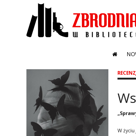
NO
RECENZ
Ws
„Sprawy
W życiu 