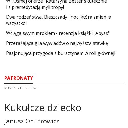
W „Ósmej ofierze” Katarzyna Bester skutecznie
i z premedytacją myli tropy!
Dwa rodzeństwa, Bieszczady i noc, która zmieniła
wszystko!
Wciąga swym mrokiem - recenzja książki "Abyss"
​Przerażająca gra wywiadów o najwyższą stawkę
Pasjonująca przygoda z bursztynem w roli głównej!
PATRONATY
KUKUŁCZE DZIECKO
Kukułcze dziecko
Janusz Onufrowicz