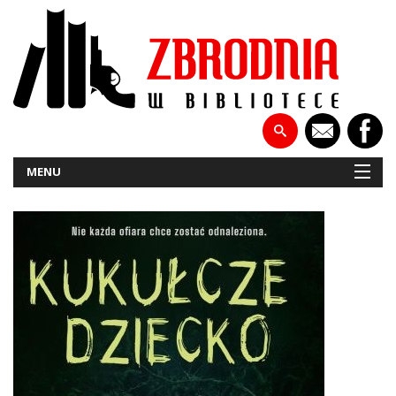
MENU
NOWOŚCI
PATRONATY
WYWIADY
RECENZJE