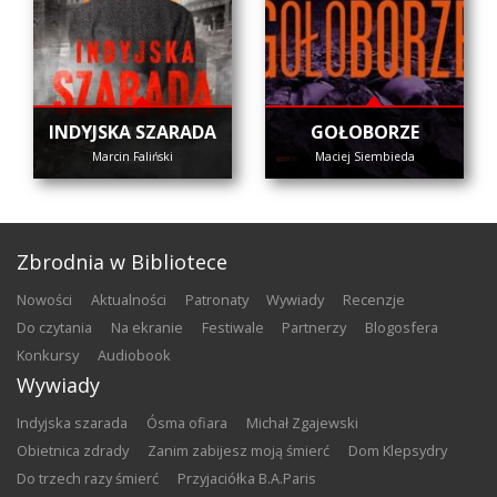
INDYJSKA SZARADA
GOŁOBORZE
Marcin Faliński
Maciej Siembieda
Zbrodnia w Bibliotece
nowości
aktualności
patronaty
wywiady
recenzje
do czytania
na ekranie
festiwale
partnerzy
blogosfera
konkursy
audiobook
Wywiady
Indyjska szarada
Ósma ofiara
Michał Zgajewski
Obietnica zdrady
Zanim zabijesz moją śmierć
Dom Klepsydry
Do trzech razy śmierć
Przyjaciółka B.A.Paris