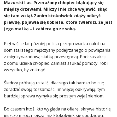
​Mazurski Las. Przerażony chłopiec błąkający się
między drzewami. Milczy i nie chce wyjawić, skąd
się tam wziął. Zanim ktokolwiek zdąży odkryć
prawdę, pojawia się kobieta, która twierdzi, że jest
jego matką – i zabiera go ze sobą.
Piętnaście lat później policja przeprowadza nalot na
dom starszego mężczyzny podejrzanego o powiązania
z międzynarodową siatką przestępczą. Podczas akcji
z domu ucieka chłopiec. Zamiast szukać pomocy, robi
wszystko, by zniknąć.
Śledczy próbują ustalić, dlaczego tak bardzo boi się
zdradzić swoją tożsamość. Im więcej odkrywają, tym
bardziej sprawa wymyka się prostym wyjaśnieniom.
Bo czasem ktoś, kto wygląda na ofiarę, skrywa historię
jeszcze mroczniejszą, niż ktokolwiek się spodziewa.