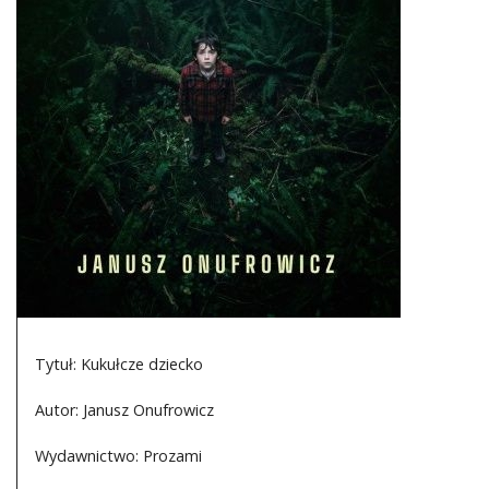
DO CZYTANIA
NA EKRANIE
KONTAKT
Tytuł: Kukułcze dziecko
Autor: Janusz Onufrowicz
Wydawnictwo: Prozami