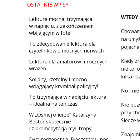
OSTATNIE WPISY:
WTEDY
​Lektura mocna, trzymająca
w napięciu, z zakończeniem
Chowam s
wbijającym w fotel!
na­ umys
​To zdecydowanie lektura dla
pojechal
czytelników o mocnych nerwach
Kiedy zr
Lektura dla amatorów mrocznych
wrażeń
nie to, 
kilka ro
Solidny, rzetelny i mocno
wciągający kryminał policyjny!
No i nie
​To trzymająca w napięciu lektura
– idealna na ten czas!
Nie pozw
przy­ cho
W „Ósmej ofierze” Katarzyna
Siedzę 
Bester skutecznie
i z premedytacją myli tropy!
Znajomi 
Dwa rodzeństwa, Bieszczady i noc,