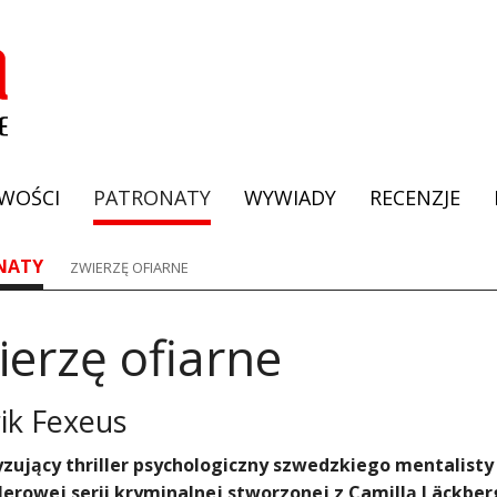
WOŚCI
PATRONATY
WYWIADY
RECENZJE
NATY
ZWIERZĘ OFIARNE
ierzę ofiarne
ik Fexeus
zujący thriller psychologiczny szwedzkiego mentalisty
lerowej serii kryminalnej stworzonej z Camillą Läckberg