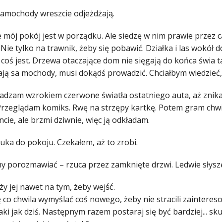
mochody wreszcie odjeżdżają.
mój pokój jest w porządku. Ale siedzę w nim pra­wie przez ca
 Nie tylko na trawnik, żeby się pobawić. Działka i las wokół 
 coś jest. Drzewa otaczające dom nie sięgają do końca świa­ t
̇ają sa­ mochody, musi dokądś prowadzić. Chciałbym wiedzieć,
zam wzrokiem czerwone światła ostatniego auta, aż znikają
Przeglądam komiks. Rwę na strzępy kartkę. Potem gram chwi­ 
cie, ale brzmi dziwnie, więc ją odkładam.
ka do pokoju. Czekałem, aż to zrobi.
 porozmawiać – rzuca przez zamknięte drzwi. Ledwie słyszę j
̇y jej nawet na tym, żeby wejść.
 co chwila wymyślać coś nowego, żeby nie stracili zainteres
́ taki jak dziś. Następnym razem postaraj się być bardziej... 