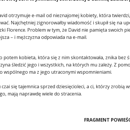
vid otrzymuje e-mail od nieznajomej kobiety, która twierdzi, 
wać. Najchętniej zignorowałby wiadomość i skupił się na u
zki Florence. Problem w tym, że David nie pamięta swoich pi
iejsza – i mężczyzna odpowiada na e-mail.
o potem kobieta, która się z nim skontaktowała, znika bez 
zyna śledzić jego i wszystkich, na których mu zależy. Z pom
i co wspólnego ma z jego utraconymi wspomnieniami.
 czai się tajemnica sprzed dziesięcioleci, a ci, którzy zrobią
go, mają naprawdę wiele do stracenia.
FRAGMENT POWIEŚ