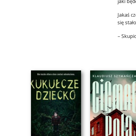
jaki będ
Jakaś c
się sta
– Skupio