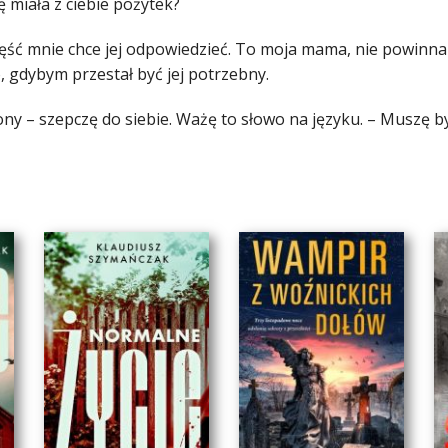
ę miała z ciebie pożytek?
zęść mnie chce jej odpowiedzieć. To moja mama, nie powinna t
ło, gdybym przestał być jej potrzebny.
ny – szepczę do siebie. Ważę to słowo na języku. – Muszę b