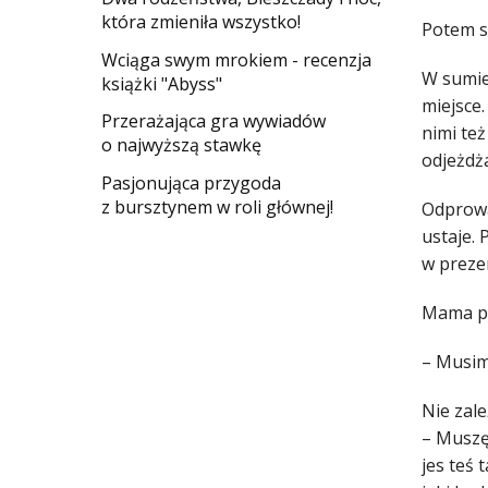
która zmieniła wszystko!
Potem sa
Wciąga swym mrokiem - recenzja
W sumie 
książki "Abyss"
miejsce.
​Przerażająca gra wywiadów
nimi też
o najwyższą stawkę
odjeżdz
Pasjonująca przygoda
z bursztynem w roli głównej!
Odprowad
ustaje. 
w prezen
Mama pu
– Musimy
Nie zalez
– Muszę
jes­ tes