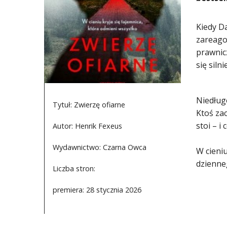
Kiedy Da
zareago
prawnic
się siln
Niedług
Tytuł: Zwierzę ofiarne
Ktoś zac
stoi – 
Autor: Henrik Fexeus
Wydawnictwo: Czarna Owca
W cieniu
dzienne
Liczba stron:
premiera: 28 stycznia 2026