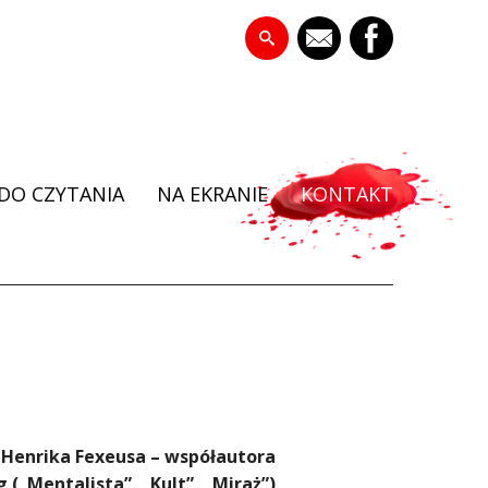
DO CZYTANIA
NA EKRANIE
KONTAKT
 Henrika Fexeusa – współautora
 („Mentalista”, „Kult”, „Miraż”)