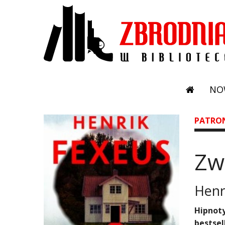
NO
PATRO
Zw
Henr
Hipnoty
bestsel