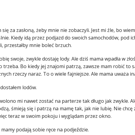
ię za zasłoną, żeby mnie nie zobaczyli. Jest mi źle, bo wiem
́lnie. Kiedy idą przez podjazd do swoich samochodów, pod ich
i, przestałby mnie boleć brzuch.
obię swoje, zwykle dostaję lody. Ale dziś mama wpadła w złośc
co trzeba. Bo kiedy jej znajomi patrzą, zawsze mam robić to
́żnych rzeczy naraz. To o wiele fajniejsze. Ale mama uważa in
 dostałem lodów.
olono mi nawet zostać na parterze tak długo jak zwykle. Ale a
dzą, śmieją się i patrzą na mamę tak, jak nie lubię. Nie chcę
więc teraz w swoim pokoju i wyglądam przez okno.
mamy podają sobie ręce na podjeździe.