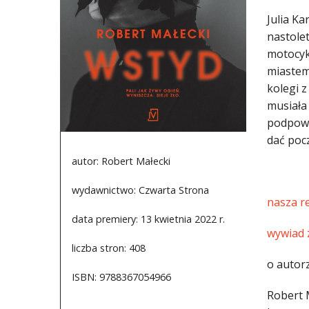
Julia Ka
nastolet
motocyk
miastem
kolegi 
musiała 
podpowie
dać pocz
autor: Robert Małecki
wydawnictwo: Czwarta Strona
nasza r
data premiery: 13 kwietnia 2022 r.
wywiad 
liczba stron: 408
o autorz
ISBN: 9788367054966
Robert M