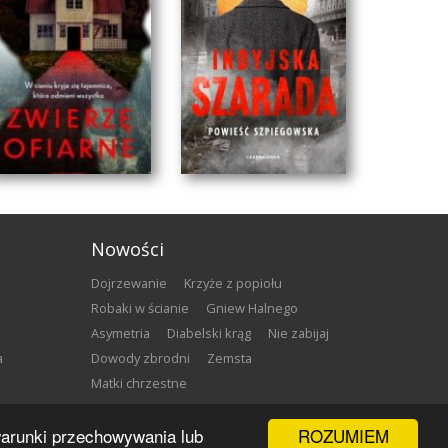
Nowości
Dojrzewanie
Krzyże z popiołu
Robaki w ścianie
Gniew Halnego
Asymetria
Diabelski krąg
Nie zabijaj
a
Dowody zbrodni
Zemsta
Matki chrzestne
ZWIERZĘ OFIARNE
INDYJSKA SZARADA
ROZUMIEM
 warunki przechowywania lub
Henrik Fexeus
Marcin Faliński