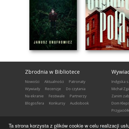
Zbrodnia w Bibliotece
Wywia
nowości
aktualności
patronaty
Indyjska 
wywiady
recenzje
do czytania
Michał Z
na ekranie
festiwale
partnerzy
Zanim za
blogosfera
konkursy
audiobook
Dom Klep
Przyjació
KUKUŁCZE DZIECKO
CIEMNE POLA
Ta strona korzysta z plików cookie w celu realizacji u
Janusz Onufrowicz
Klaudiusz Szymańczak
Copyright ©
2026
Zbrodnia w Bibliotece