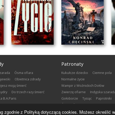
dy
Patronaty
szarada
Ósma ofiara
Kukułcze dziecko
Ciemne pola
gajewski
Obietnica zdrady
Normalne życie
bijesz moją śmierć
Wampir z Woźnickich Dołów
sydry
Do trzech razy śmierć
Zwierzę ofiarne
Indyjska szarad
łka B.A.Paris
Gołoborze
Tysiąc
Paprotniki
WAMPIR
Ósma ofiara
NORMALNE ŻYCIE
Z WOŹNICKICH
sług zgodnie z Polityką dotyczącą cookies. Możesz określić
DOŁÓW
Klaudiusz Szymańczak