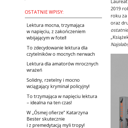
Laureat
2019 ro
OSTATNIE WPISY:
roku za
oraz dr
​Lektura mocna, trzymająca
ostatni
w napięciu, z zakończeniem
„Książek
wbijającym w fotel!
Najsłab
​To zdecydowanie lektura dla
czytelników o mocnych nerwach
Lektura dla amatorów mrocznych
wrażeń
Solidny, rzetelny i mocno
wciągający kryminał policyjny!
​To trzymająca w napięciu lektura
– idealna na ten czas!
W „Ósmej ofierze” Katarzyna
Bester skutecznie
i z premedytacją myli tropy!