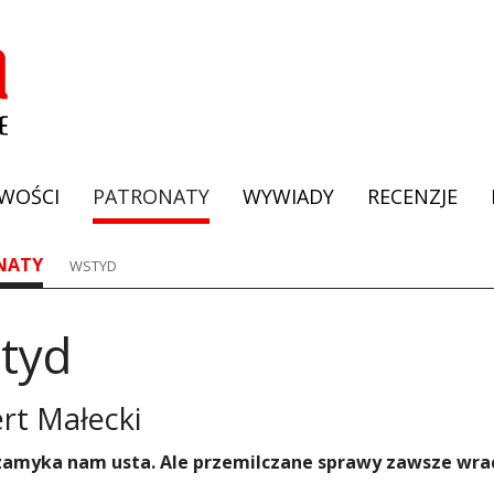
WOŚCI
PATRONATY
WYWIADY
RECENZJE
NATY
WSTYD
tyd
rt Małecki
zamyka nam usta. Ale przemilczane sprawy zawsze wrac