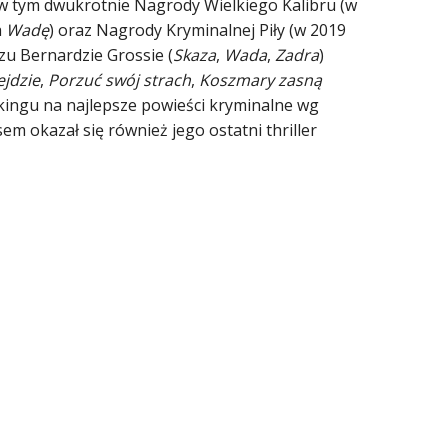
, w tym dwukrotnie Nagrody Wielkiego Kalibru (w
a
Wadę
) oraz Nagrody Kryminalnej Piły (w 2019
rzu Bernardzie Grossie (
Skaza
,
Wada
,
Zadra
)
jdzie
,
Porzuć swój strach
,
Koszmary zasną
kingu na najlepsze powieści kryminalne wg
m okazał się również jego ostatni thriller