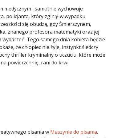
iceum medycznym i samotnie wychowuje
a, policjanta, który zginął w wypadku
rzeszłości się obudzą, gdy Śmierszynem,
aka, znanego profesora matematyki oraz jej
ch wydarzeń. Tego samego dnia kobieta będzie
każe, że chłopiec nie żyje, instynkt śledczy
ocny thriller kryminalny o uczuciu, które może
na powierzchnię, rani do krwi.
 kreatywnego pisania w
Maszynie do pisania
.