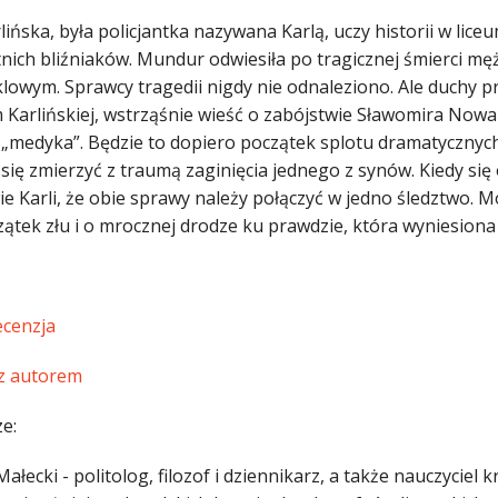
rlińska, była policjantka nazywana Karlą, uczy historii w l
nich bliźniaków. Mundur odwiesiła po tragicznej śmierci męż
lowym. Sprawcy tragedii nigdy nie odnaleziono. Ale duchy p
 Karlińskiej, wstrząśnie wieść o zabójstwie Sławomira Now
z „medyka”. Będzie to dopiero początek splotu dramatyczny
się zmierzyć z traumą zaginięcia jednego z synów. Kiedy się o
 Karli, że obie sprawy należy połączyć w jedno śledztwo. M
ątek złu i o mrocznej drodze ku prawdzie, która wyniesiona 
ecenzja
z autorem
e:
ałecki - politolog, filozof i dziennikarz, a także nauczyciel