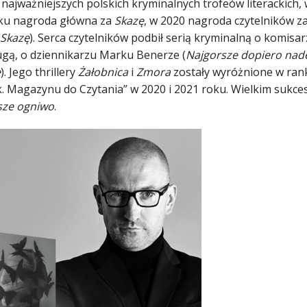
 najważniejszych polskich kryminalnych trofeów literackich
ku nagroda główna za
Skazę
, w 2020 nagroda czytelników z
Skazę
). Serca czytelników podbił serią kryminalną o komisa
ugą, o dziennikarzu Marku Benerze (
Najgorsze dopiero nade
e
). Jego thrillery
Żałobnica
i
Zmora
zostały wyróżnione w ran
. Magazynu do Czytania” w 2020 i 2021 roku. Wielkim sukcese
sze ogniwo
.