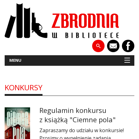
MENU
KONKURSY
NOWOŚCI
PATRONATY
Regulamin konkursu
WYWIADY
z książką "Ciemne pola"
RECENZJE
Zapraszamy do udziału w konkursie!
Prosimy o wypełnienie zadania