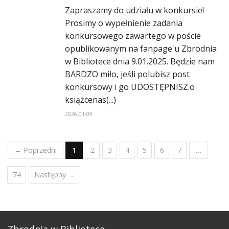
Zapraszamy do udziału w konkursie!
Prosimy o wypełnienie zadania
konkursowego zawartego w poście
opublikowanym na fanpage'u Zbrodnia
w Bibliotece dnia 9.01.2025. Będzie nam
BARDZO miło, jeśli polubisz post
konkursowy i go UDOSTĘPNISZ.o
książcenas(...)
2026-01-09
← Poprzedni
1
2
3
4
5
6
7
…
74
Następny →