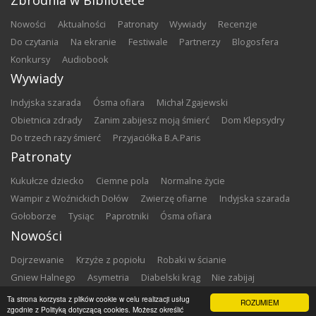
Zbrodnia w Bibliotece
nowości
aktualności
patronaty
wywiady
recenzje
do czytania
na ekranie
festiwale
partnerzy
blogosfera
konkursy
audiobook
Wywiady
Indyjska szarada
Ósma ofiara
Michał Zgajewski
Obietnica zdrady
Zanim zabijesz moją śmierć
Dom Klepsydry
Do trzech razy śmierć
Przyjaciółka B.A.Paris
Patronaty
Kukułcze dziecko
Ciemne pola
Normalne życie
Wampir z Woźnickich Dołów
Zwierzę ofiarne
Indyjska szarada
Gołoborze
Tysiąc
Paprotniki
Ósma ofiara
Nowości
Dojrzewanie
Krzyże z popiołu
Robaki w ścianie
Gniew Halnego
Asymetria
Diabelski krąg
Nie zabijaj
Dowody zbrodni
Zemsta
Matki chrzestne
Ta strona korzysta z plików cookie w celu realizacji usług
ROZUMIEM
zgodnie z Polityką dotyczącą cookies. Możesz określić