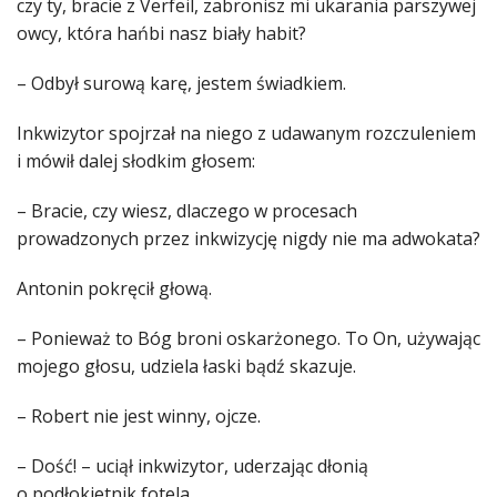
czy ty, bracie z Verfeil, zabronisz mi ukarania parszywej
owcy, która hańbi nasz biały habit?
– Odbył surową karę, jestem świadkiem.
Inkwizytor spojrzał na niego z udawanym rozczuleniem
i mówił dalej słodkim głosem:
– Bracie, czy wiesz, dlaczego w procesach
prowadzonych przez inkwizycję nigdy nie ma adwokata?
Antonin pokręcił głową.
– Ponieważ to Bóg broni oskarżonego. To On, używając
mojego głosu, udziela łaski bądź skazuje.
– Robert nie jest winny, ojcze.
– Dość! – uciął inkwizytor, uderzając dłonią
o podłokietnik fotela.