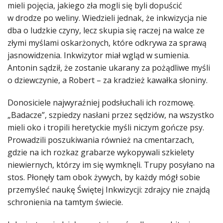
mieli pojęcia, jakiego zła mogli się byli dopuścić
w drodze po weliny. Wiedzieli jednak, że inkwizycja nie
dba o ludzkie czyny, lecz skupia się raczej na walce ze
złymi myślami oskarżonych, które odkrywa za sprawą
jasnowidzenia. Inkwizytor miał wgląd w sumienia.
Antonin sądził, że zostanie ukarany za pożądliwe myśli
o dziewczynie, a Robert – za kradzież kawałka słoniny.
Donosiciele najwyraźniej podsłuchali ich rozmowę.
„Badacze”, szpiedzy nasłani przez sędziów, na wszystko
mieli oko i tropili heretyckie myśli niczym gończe psy.
Prowadzili poszukiwania również na cmentarzach,
gdzie na ich rozkaz grabarze wykopywali szkielety
niewiernych, którzy im się wymknęli. Trupy posyłano na
stos. Płonęły tam obok żywych, by każdy mógł sobie
przemyśleć naukę Świętej Inkwizycji: zdrajcy nie znajdą
schronienia na tamtym świecie.