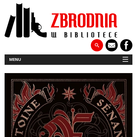
MENU
NOWOŚCI
PATRONATY
WYWIADY
RECENZJE