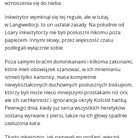
wznoszenia się do nieba.
Inkwizytor wymknął się tej regule, ale w tutaj,
w Langwedocji, to on ustalał zasady. Na południe od
Loary inkwizytorzy nie byli posłuszni nikomu poza
papieżem. Innymi słowy, przez większość czasu
podlegali wyłącznie sobie.
Poza samymi braćmi dominikanami i kilkoma zakonami,
które mieli obowiązek szanować, w ich mniemaniu
istnieli tylko kanonicy, masa kompletnie
niewykształconych duchownych posłusznych biskupom,
którzy byli może nieco mniejszymi prostakami niż oni,
ale ich zachłanność i ignorancja okryły Kościół hańbą.
Pewnego dnia, kiedy już serca wszystkich heretyków
zostaną wyrwane z piersi, także na ich głowy spadnie
zasłużona kara.
Tłusty inkwizytor, jak nazywali go profani, wierzył