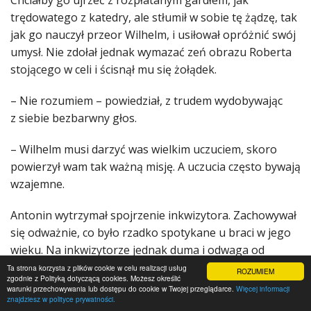
Chciałby go ujrzeć z rozpłatanym gardłem, jak
trędowatego z katedry, ale stłumił w sobie tę żądzę, tak
jak go nauczył przeor Wilhelm, i usiłował opróżnić swój
umysł. Nie zdołał jednak wymazać zeń obrazu Roberta
stojącego w celi i ścisnął mu się żołądek.
– Nie rozumiem – powiedział, z trudem wydobywając
z siebie bezbarwny głos.
– Wilhelm musi darzyć was wielkim uczuciem, skoro
powierzył wam tak ważną misję. A uczucia często bywają
wzajemne.
Antonin wytrzymał spojrzenie inkwizytora. Zachowywał
się odważnie, co było rzadko spotykane u braci w jego
wieku. Na inkwizytorze jednak duma i odwaga od
dawna nie robiły wrażenia. Wiedział, że ma do czynienia
Ta strona korzysta z plików cookie w celu realizacji usług
ROZUMIEM
zgodnie z Polityką dotyczącą cookies. Możesz określić
z materiałem nietrwałym, szybko ulegającym zepsuciu
warunki przechowywania lub dostępu do cookie w Twojej przeglądarce.
Więcej informacji
znajdziesz w polityce prywatności.
w cuchnącym powietrzu celi czy pod katowskim