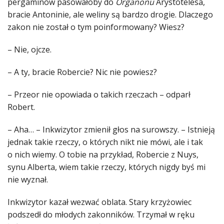
pergaminów pasowałoby do
Organonu
Arystotelesa,
bracie Antoninie, ale weliny są bardzo drogie. Dlaczego
zakon nie został o tym poinformowany? Wiesz?
– Nie, ojcze.
– A ty, bracie Robercie? Nic nie powiesz?
– Przeor nie opowiada o takich rzeczach – odparł
Robert.
– Aha… – Inkwizytor zmienił głos na surowszy. – Istnieją
jednak takie rzeczy, o których nikt nie mówi, ale i tak
o nich wiemy. O tobie na przykład, Robercie z Nuys,
synu Alberta, wiem takie rzeczy, których nigdy byś mi
nie wyznał.
Inkwizytor kazał wezwać oblata. Stary krzyżowiec
podszedł do młodych zakonników. Trzymał w ręku