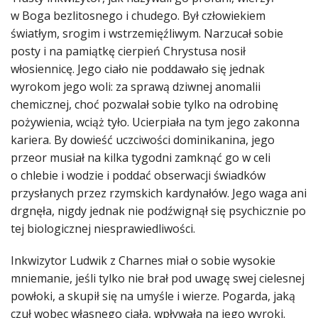
w Boga bezlitosnego i chudego. Był człowiekiem
światłym, srogim i wstrzemięźliwym. Narzucał sobie
posty i na pamiątkę cierpień Chrystusa nosił
włosiennicę. Jego ciało nie poddawało się jednak
wyrokom jego woli: za sprawą dziwnej anomalii
chemicznej, choć pozwalał sobie tylko na odrobinę
pożywienia, wciąż tyło. Ucierpiała na tym jego zakonna
kariera. By dowieść uczciwości dominikanina, jego
przeor musiał na kilka tygodni zamknąć go w celi
o chlebie i wodzie i poddać obserwacji świadków
przysłanych przez rzymskich kardynałów. Jego waga ani
drgnęła, nigdy jednak nie podźwignął się psychicznie po
tej biologicznej niesprawiedliwości.
Inkwizytor Ludwik z Charnes miał o sobie wysokie
mniemanie, jeśli tylko nie brał pod uwagę swej cielesnej
powłoki, a skupił się na umyśle i wierze. Pogarda, jaką
czuł wobec własnego ciała, wpływała na jego wyroki.