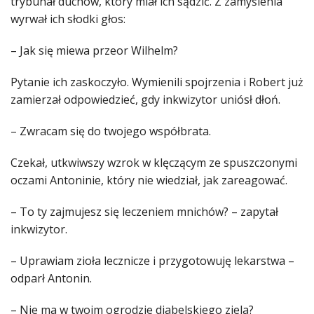
trybunał duchów, który miał ich sądzić. Z zamyślenia
wyrwał ich słodki głos:
– Jak się miewa przeor Wilhelm?
Pytanie ich zaskoczyło. Wymienili spojrzenia i Robert już
zamierzał odpowiedzieć, gdy inkwizytor uniósł dłoń.
– Zwracam się do twojego współbrata.
Czekał, utkwiwszy wzrok w klęczącym ze spuszczonymi
oczami Antoninie, który nie wiedział, jak zareagować.
– To ty zajmujesz się leczeniem mnichów? – zapytał
inkwizytor.
– Uprawiam zioła lecznicze i przygotowuję lekarstwa –
odparł Antonin.
– Nie ma w twoim ogrodzie diabelskiego ziela?