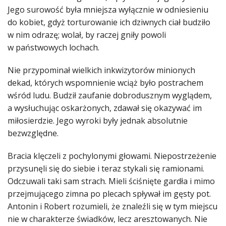
Jego surowość była mniejsza wyłącznie w odniesieniu
do kobiet, gdyż torturowanie ich dziwnych ciał budziło
w nim odrazę; wolał, by raczej gniły powoli
w państwowych lochach.
Nie przypominał wielkich inkwizytorów minionych
dekad, których wspomnienie wciąż było postrachem
wśród ludu. Budził zaufanie dobrodusznym wyglądem,
a wysłuchując oskarżonych, zdawał się okazywać im
miłosierdzie. Jego wyroki były jednak absolutnie
bezwzględne.
Bracia klęczeli z pochylonymi głowami. Niepostrzeżenie
przysunęli się do siebie i teraz stykali się ramionami.
Odczuwali taki sam strach. Mieli ściśnięte gardła i mimo
przejmującego zimna po plecach spływał im gęsty pot.
Antonin i Robert rozumieli, że znaleźli się w tym miejscu
nie w charakterze świadków, lecz aresztowanych. Nie