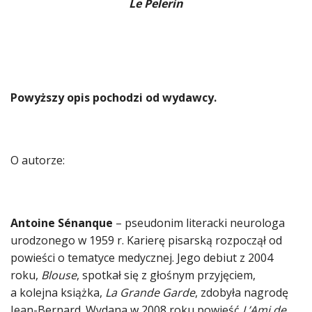
Le Pelerin
Powyższy opis pochodzi od wydawcy.
O autorze:
Antoine Sénanque
– pseudonim literacki neurologa
urodzonego w 1959 r. Karierę pisarską rozpoczął od
powieści o tematyce medycznej. Jego debiut z 2004
roku,
Blouse
, spotkał się z głośnym przyjęciem,
a kolejna książka,
La Grande Garde
, zdobyła nagrodę
Jean-Bernard. Wydana w 2008 roku powieść
L’Ami de