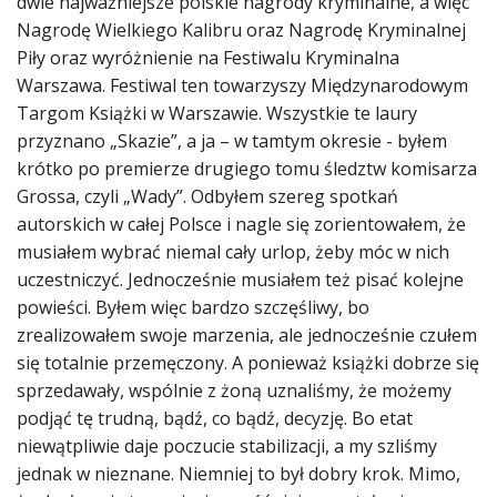
dwie najważniejsze polskie nagrody kryminalne, a więc
Nagrodę Wielkiego Kalibru oraz Nagrodę Kryminalnej
Piły oraz wyróżnienie na Festiwalu Kryminalna
Warszawa. Festiwal ten towarzyszy Międzynarodowym
Targom Książki w Warszawie. Wszystkie te laury
przyznano „Skazie”, a ja – w tamtym okresie - byłem
krótko po premierze drugiego tomu śledztw komisarza
Grossa, czyli „Wady”. Odbyłem szereg spotkań
autorskich w całej Polsce i nagle się zorientowałem, że
musiałem wybrać niemal cały urlop, żeby móc w nich
uczestniczyć. Jednocześnie musiałem też pisać kolejne
powieści. Byłem więc bardzo szczęśliwy, bo
zrealizowałem swoje marzenia, ale jednocześnie czułem
się totalnie przemęczony. A ponieważ książki dobrze się
sprzedawały, wspólnie z żoną uznaliśmy, że możemy
podjąć tę trudną, bądź, co bądź, decyzję. Bo etat
niewątpliwie daje poczucie stabilizacji, a my szliśmy
jednak w nieznane. Niemniej to był dobry krok. Mimo,