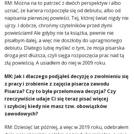
RM: Można na to patrzeć z dwóch perspektyw i albo
uznać, że kariera rozpoczęła się od debiutu, albo od
napisania pierwszej powieści. Tej, której świat nigdy nie
ujrzy. I dobrze, chrońmy czytelników przed złymi
powieściami! Ale gdyby nie ta książka, pewnie nie
pisałbym dalej, a więc nie doszłoby do upragnionego
debiutu. Dlatego lubię myśleć o tym, że moja pisarska
droga jest dłuższa, czyli sięga rozpoczęcia prac nad tą
złą powieścią. A usiadłem do niej w 2009 roku.
MK: Jak i dlaczego podjąłeś decyzję o zwolnieniu się
z pracy i zrobienie z zajęcia pisarza zawodu
Pisarza? Czy to była przełomowa decyzja? Czy
rzeczywiście udaje Ci się teraz pisać więcej
i szybciej kiedy nie masz tzw. obowiązków
zawodowych?
RM: Dziesięć lat później, a więc w 2019 roku, odebrałem