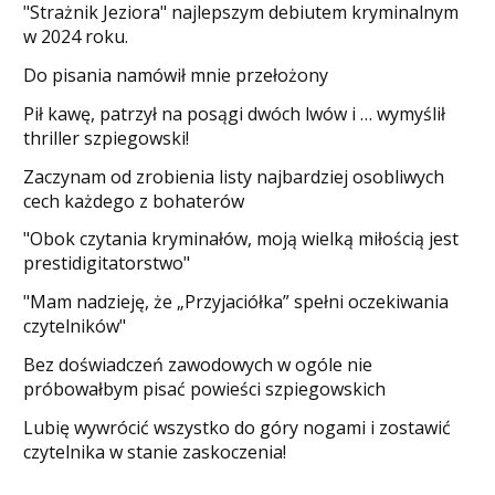
"Strażnik Jeziora" najlepszym debiutem kryminalnym
w 2024 roku.
Do pisania namówił mnie przełożony
​Pił kawę, patrzył na posągi dwóch lwów i … wymyślił
thriller szpiegowski!
Zaczynam od zrobienia listy najbardziej osobliwych
cech każdego z bohaterów
"Obok czytania kryminałów, moją wielką miłością jest
prestidigitatorstwo"
"Mam nadzieję, że „Przyjaciółka” spełni oczekiwania
czytelników"
Bez doświadczeń zawodowych w ogóle nie
próbowałbym pisać powieści szpiegowskich
​Lubię wywrócić wszystko do góry nogami i zostawić
czytelnika w stanie zaskoczenia!