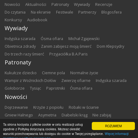
nowości
aktualności
patronaty
wywiady
recenzje
do czytania
na ekranie
festiwale
partnerzy
blogosfera
konkursy
audiobook
Wywiady
Indyjska szarada
Ósma ofiara
Michał Zgajewski
Obietnica zdrady
Zanim zabijesz moją śmierć
Dom Klepsydry
Do trzech razy śmierć
Przyjaciółka B.A.Paris
Patronaty
Kukułcze dziecko
Ciemne pola
Normalne życie
Wampir z Woźnickich Dołów
Zwierzę ofiarne
Indyjska szarada
Gołoborze
Tysiąc
Paprotniki
Ósma ofiara
Nowości
Dojrzewanie
Krzyże z popiołu
Robaki w ścianie
Gniew Halnego
Asymetria
Diabelski krąg
Nie zabijaj
Dowody zbrodni
Zemsta
Matki chrzestne
Ta strona korzysta z plików cookie w celu realizacji usług
ROZUMIEM
zgodnie z Polityką dotyczącą cookies. Możesz określić
warunki przechowywania lub dostępu do cookie w Twojej przeglądarce.
Więcej informacji
Copyright ©
2026
Zbrodnia w Bibliotece