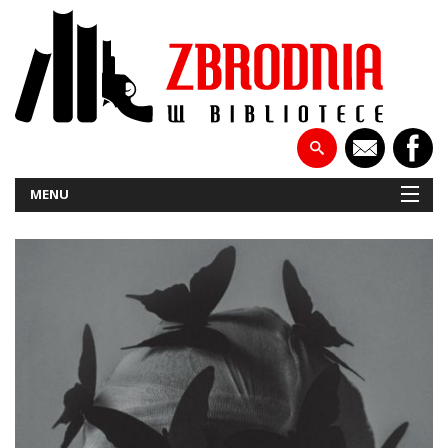
MENU
NOWOŚCI
PATRONATY
WYWIADY
RECENZJE