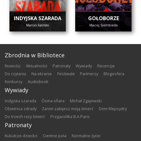
INDYJSKA SZARADA
GOŁOBORZE
Marcin Faliński
Maciej Siembieda
Zbrodnia w Bibliotece
nowości
aktualności
patronaty
wywiady
recenzje
do czytania
na ekranie
festiwale
partnerzy
blogosfera
konkursy
audiobook
Wywiady
Indyjska szarada
Ósma ofiara
Michał Zgajewski
Obietnica zdrady
Zanim zabijesz moją śmierć
Dom Klepsydry
Do trzech razy śmierć
Przyjaciółka B.A.Paris
Patronaty
Kukułcze dziecko
Ciemne pola
Normalne życie