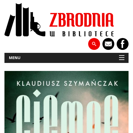
MENU
NOWOŚCI
PATRONATY
WYWIADY
RECENZJE