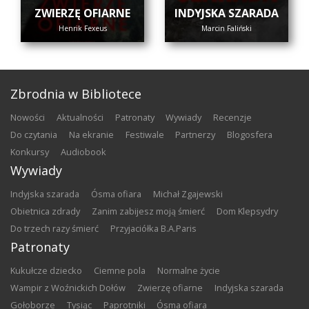
ZWIERZĘ OFIARNE
INDYJSKA SZARADA
Henrik Fexeus
Marcin Faliński
Zbrodnia w Bibliotece
nowości
aktualności
patronaty
wywiady
recenzje
do czytania
na ekranie
festiwale
partnerzy
blogosfera
konkursy
audiobook
Wywiady
Indyjska szarada
Ósma ofiara
Michał Zgajewski
Obietnica zdrady
Zanim zabijesz moją śmierć
Dom Klepsydry
Do trzech razy śmierć
Przyjaciółka B.A.Paris
Patronaty
Kukułcze dziecko
Ciemne pola
Normalne życie
Wampir z Woźnickich Dołów
Zwierzę ofiarne
Indyjska szarada
Gołoborze
Tysiąc
Paprotniki
Ósma ofiara