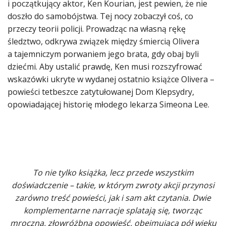
i początkujący aktor, Ken Kourian, jest pewien, że nie
doszło do samobójstwa. Tej nocy zobaczył coś, co
przeczy teorii policji. Prowadząc na własną rękę
śledztwo, odkrywa związek między śmiercią Olivera
a tajemniczym porwaniem jego brata, gdy obaj byli
dziećmi. Aby ustalić prawdę, Ken musi rozszyfrować
wskazówki ukryte w wydanej ostatnio książce Olivera –
powieści tetbeszce zatytułowanej Dom Klepsydry,
opowiadającej historię młodego lekarza Simeona Lee.
To nie tylko książka, lecz przede wszystkim
doświadczenie – takie, w którym zwroty akcji przynosi
zarówno treść powieści, jak i sam akt czytania. Dwie
komplementarne narracje splatają się, tworząc
mroczną, złowróżbną opowieść, obejmującą pół wieku