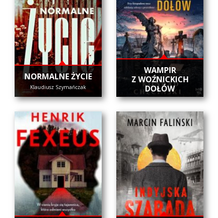
WAMPIR
NORMALNE ŻYCIE
Z WOŹNICKICH
DOŁÓW
Klaudiusz Szymańczak