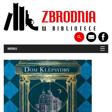
MENU
NOWOŚCI
PATRONATY
WYWIADY
RECENZJE