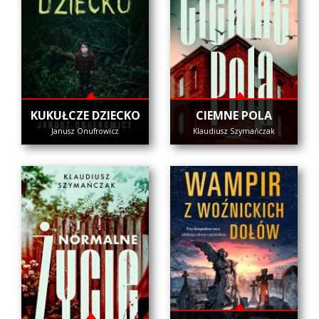
KUKUŁCZE DZIECKO
CIEMNE POLA
Janusz Onufrowicz
Klaudiusz Szymańczak