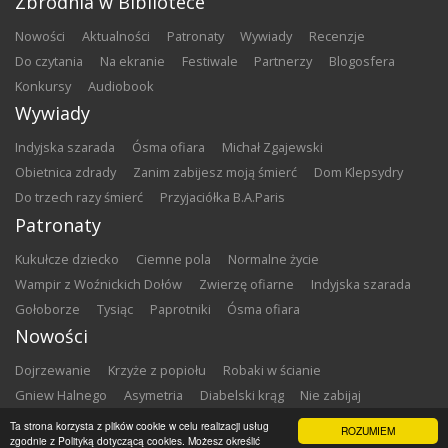
Zbrodnia w Bibliotece
nowości
aktualności
patronaty
wywiady
recenzje
do czytania
na ekranie
festiwale
partnerzy
blogosfera
konkursy
audiobook
Wywiady
Indyjska szarada
Ósma ofiara
Michał Zgajewski
Obietnica zdrady
Zanim zabijesz moją śmierć
Dom Klepsydry
Do trzech razy śmierć
Przyjaciółka B.A.Paris
Patronaty
Kukułcze dziecko
Ciemne pola
Normalne życie
Wampir z Woźnickich Dołów
Zwierzę ofiarne
Indyjska szarada
Gołoborze
Tysiąc
Paprotniki
Ósma ofiara
Nowości
Dojrzewanie
Krzyże z popiołu
Robaki w ścianie
Gniew Halnego
Asymetria
Diabelski krąg
Nie zabijaj
Dowody zbrodni
Zemsta
Matki chrzestne
Ta strona korzysta z plików cookie w celu realizacji usług
ROZUMIEM
zgodnie z Polityką dotyczącą cookies. Możesz określić