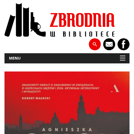
MENU
NOWOŚCI
PATRONATY
WYWIADY
RECENZJE