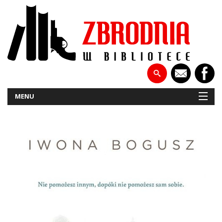
MENU
NOWOŚCI
PATRONATY
WYWIADY
RECENZJE