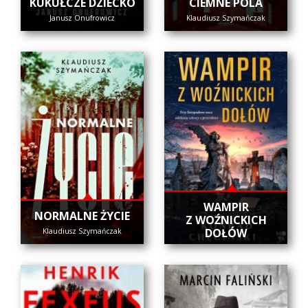
KUKUŁCZE DZIECKO
CIEMNE POLA
Janusz Onufrowicz
Klaudiusz Szymańczak
WAMPIR
NORMALNE ŻYCIE
Z WOŹNICKICH
DOŁÓW
Klaudiusz Szymańczak