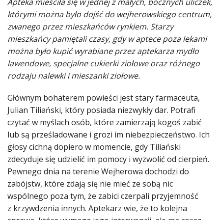
Apteka mieściła się w jednej z małych, bocznych uliczek,
którymi można było dojść do wejherowskiego centrum,
zwanego przez mieszkańców rynkiem. Starzy
mieszkańcy pamiętali czasy, gdy w aptece poza lekami
można było kupić wyrabiane przez aptekarza mydło
lawendowe, specjalne cukierki ziołowe oraz różnego
rodzaju nalewki i mieszanki ziołowe.
Głównym bohaterem powieści jest stary farmaceuta,
Julian Tiliański, który posiada niezwykły dar. Potrafi
czytać w myślach osób, które zamierzają kogoś zabić
lub są prześladowane i grozi im niebezpieczeństwo. Ich
głosy cichną dopiero w momencie, gdy Tiliański
zdecyduje się udzielić im pomocy i wyzwolić od cierpień.
Pewnego dnia na terenie Wejherowa dochodzi do
zabójstw, które zdają się nie mieć ze sobą nic
wspólnego poza tym, że zabici czerpali przyjemność
z krzywdzenia innych. Aptekarz wie, że to kolejna