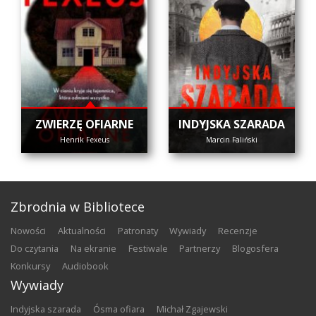
ZWIERZĘ OFIARNE
INDYJSKA SZARADA
Henrik Fexeus
Marcin Faliński
Zbrodnia w Bibliotece
nowości
aktualności
patronaty
wywiady
recenzje
do czytania
na ekranie
festiwale
partnerzy
blogosfera
konkursy
audiobook
Wywiady
Indyjska szarada
Ósma ofiara
Michał Zgajewski