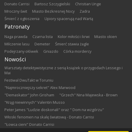
Donato Carrisi
Bartosz Szczygielski
Christian Unge
Mroczny świt
Miasto Bezkresnej Nocy
Zadra
Śmierć z ogłoszenia
Upiory spacerują nad Wartą
Patronaty
Naga prawda
Czarna lista
Kolor miłości i krwi
Miasto okien
Milczenie lasu
Demeter
Śmierć stawia żagle
Podejrzany ołówek
Gniazdo
Córka mordercy
Nowości
Warsztaty detektywistyczne z serią książek o przygodach Lessego i
Mai
Festiwal DwuTakt w Toruniu
"Najmroczniejszy sekret" Alex Marwood
"Demaskator" John Grisham
"Grzech" Nina Majewska - Brown
"Krąg niewinnych" Valentin Musso
Peter James "Ludzie doskonali" oraz " Dom na wzgórzu"
Włoski fenomen na skalę światową - Donato Carrisi
"Łowca cieni" Donato Carrisi
Goście Wydawnictwa Sonia Draga na Warszawskich Targach Książki