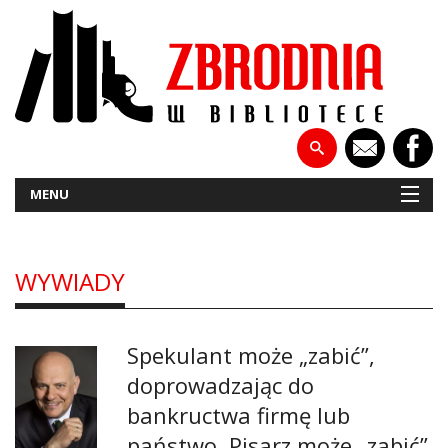
MENU
WYWIADY
NOWOŚCI
PATRONATY
Spekulant może „zabić”,
WYWIADY
doprowadzając do
bankructwa firmę lub
RECENZJE
państwo. Pisarz może „zabić”