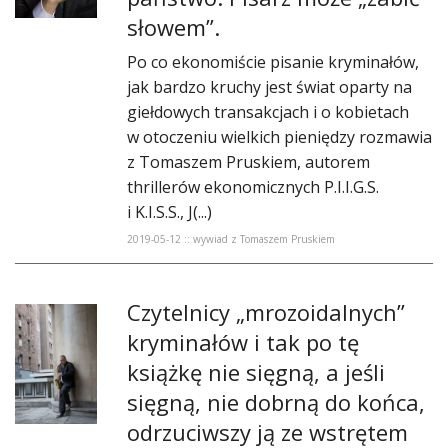
DO CZYTANIA
słowem”.
NA EKRANIE
Po co ekonomiście pisanie kryminałów,
jak bardzo kruchy jest świat oparty na
KONTAKT
giełdowych transakcjach i o kobietach
w otoczeniu wielkich pieniędzy rozmawia
z Tomaszem Pruskiem, autorem
thrillerów ekonomicznych P.I.I.G.S.
i K.I.S.S., J(...)
2019-05-12 :: wywiad z Tomaszem Pruskiem
​Czytelnicy „mrozoidalnych”
kryminałów i tak po tę
książkę nie sięgną, a jeśli
sięgną, nie dobrną do końca,
odrzuciwszy ją ze wstrętem