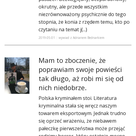
okrutny, ale przede wszystkim
niezrównoważony psychicznie do tego
stopnia, że konia z rzędem temu, kto po
czytaniu na temat j(...)
2019-05-01 :: wywiad z Adrianem Bednarkiem
Mam to zboczenie, że
poprawiam swoje powieści
tak długo, aż robi mi się od
nich niedobrze.
Polska kryminałem stoi. Literatura
kryminalna stała się wręcz naszym
towarem eksportowym. Jednak trudno
się oprzeć wrażeniu, że niebawem
pałeczkę pierwszeństwa może przejąć
rodzimy horror, który ostatnio mocno