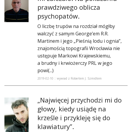
prawdziwego oblicza
psychopatów.
O liczbę trupów na rozdział mógłby
walczyć z samym George’em R.R.
Martinem i jego „Pieśnią lodu i ognia”,
znajomością topografii Wrocławia nie
ustępuje Markowi Krajewskiemu,
a brudny i krwiożerczy PRL w jego
powi(...)
2019-02-10 :: wywiad z Robertem J. Szmidtem
„Najwięcej przychodzi mi do
głowy, kiedy usiądę na
krześle i przykleję się do
klawiatury”.