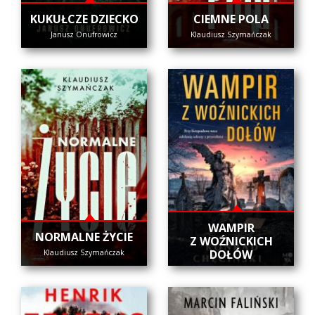
KUKUŁCZE DZIECKO
CIEMNE POLA
Janusz Onufrowicz
Klaudiusz Szymańczak
WAMPIR
NORMALNE ŻYCIE
Z WOŹNICKICH
DOŁÓW
Klaudiusz Szymańczak