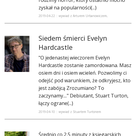
zyskał na popularności(...)
2019-04-22 :: wywiad z Arturem Urbanowiczem,
Siedem śmierci Evelyn
Hardcastle
"O jedenastej wieczorem Evelyn
Hardcastle zostanie zamordowana. Masz
osiem dni i osiem wcieleń. Pozwolimy ci
odejść pod warunkiem, że odkryjesz, kto
jest zabójcą Zrozumiano? To
zaczynamy...." Debiutant, Stuart Turton,
łączy ograne(...)
2019-04-10 :: wywiad z Stuartem Turtonem
Średnio co 2,5 minuty z księgarskich