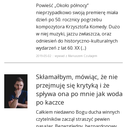
Powieść „Około północy”
nieprzypadkowo swoją premierę miała
dzień po 50. rocznicy pogrzebu
kompozytora Krzysztofa Komedy. Dużo
w niej muzyki, jazzu zwłaszcza, oraz
odniesień do historyczno-kulturalnych
wydarzeń z lat 60. XX (...)
2019-05-02 :: wywiad z Mariuszem Czubajem
Skłamałbym, mówiąc, że nie
przejmuję się krytyką i że
spływa ona po mnie jak woda
po kaczce
Całkiem niedawno Bogu ducha winnych
czytelników zaczął straszyć pewien
pasażer. Bezwzględny, bezpardonowy,