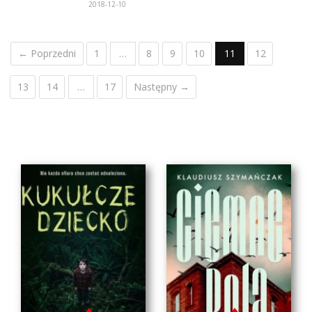
2018-12-10
← Poprzedni
1
…
8
9
10
11
12
13
14
…
17
Następny →