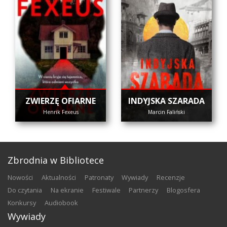
ZWIERZĘ OFIARNE
INDYJSKA SZARADA
Henrik Fexeus
Marcin Faliński
Zbrodnia w Bibliotece
nowości
aktualności
patronaty
wywiady
recenzje
do czytania
na ekranie
festiwale
partnerzy
blogosfera
konkursy
audiobook
Wywiady