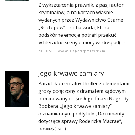
Z wykształcenia prawnik, z pasji autor
kryminałów, a na kartach właśnie
wydanych przez Wydawnictwo Czarne
„Roztopów” – cicha woda, która
podskórne emocje potrafi przekuć
w literackie sceny o mocy wodospad(...)
2019-02-05 :: wywiad z z Jędrzejem Pasierskim
Jego krwawe zamiary
Paradokumentalny thriller z elementami
grozy połączony z dramatem sądowym
nominowany do ścisłego finału Nagrody
Bookera. „Jego krwawe zamiary”
o znamiennym podtytule „Dokumenty
dotyczące sprawy Rodericka Macrae”,
powieść s(...)