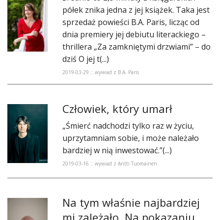
półek znika jedna z jej książek. Taka jest
sprzedaż powieści B.A. Paris, licząc od
dnia premiery jej debiutu literackiego –
thrillera „Za zamkniętymi drzwiami” – do
dziś O jej t(...)
2019-03-29 :: wywiad z B.A. Paris
Człowiek, który umarł
„Śmierć nadchodzi tylko raz w życiu,
uprzytamniam sobie, i może należało
bardziej w nią inwestować.”(...)
2019-03-16 :: wywiad z Antti Tuomainen
​Na tym właśnie najbardziej
mi zależało. Na pokazaniu