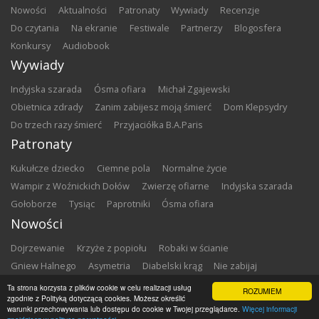
nowości
aktualności
patronaty
wywiady
recenzje
do czytania
na ekranie
festiwale
partnerzy
blogosfera
konkursy
audiobook
Wywiady
Indyjska szarada
Ósma ofiara
Michał Zgajewski
Obietnica zdrady
Zanim zabijesz moją śmierć
Dom Klepsydry
Do trzech razy śmierć
Przyjaciółka B.A.Paris
Patronaty
Kukułcze dziecko
Ciemne pola
Normalne życie
Wampir z Woźnickich Dołów
Zwierzę ofiarne
Indyjska szarada
Gołoborze
Tysiąc
Paprotniki
Ósma ofiara
Nowości
Dojrzewanie
Krzyże z popiołu
Robaki w ścianie
Gniew Halnego
Asymetria
Diabelski krąg
Nie zabijaj
Dowody zbrodni
Zemsta
Matki chrzestne
Ta strona korzysta z plików cookie w celu realizacji usług
ROZUMIEM
zgodnie z Polityką dotyczącą cookies. Możesz określić
warunki przechowywania lub dostępu do cookie w Twojej przeglądarce.
Więcej informacji
Copyright ©
2026
Zbrodnia w Bibliotece