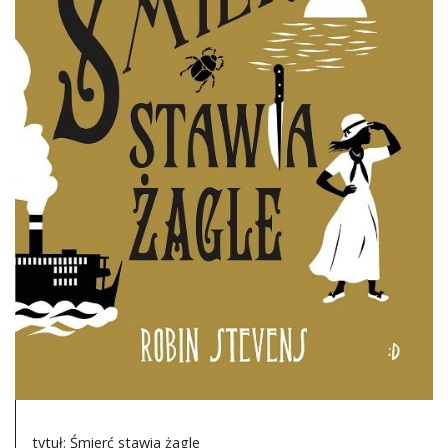
DO CZYTANIA
NA EKRANIE
KONTAKT
tytuł: Śmierć stawia żagle