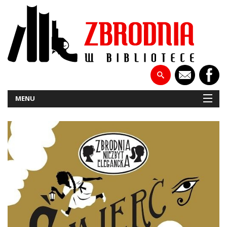
MENU
NOWOŚCI
PATRONATY
WYWIADY
RECENZJE