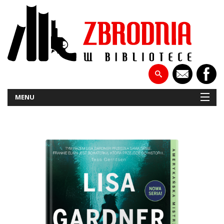
MENU
NOWOŚCI
PATRONATY
WYWIADY
RECENZJE