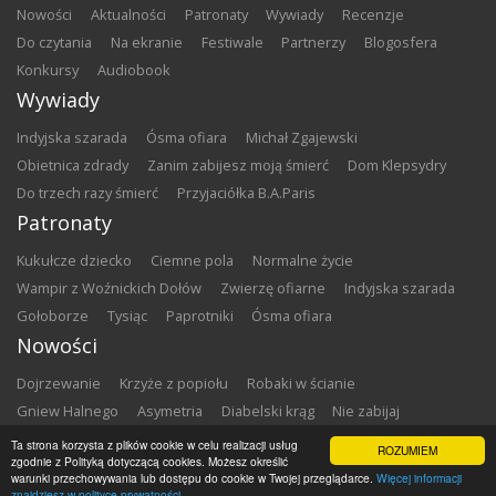
nowości
aktualności
patronaty
wywiady
recenzje
do czytania
na ekranie
festiwale
partnerzy
blogosfera
konkursy
audiobook
Wywiady
Indyjska szarada
Ósma ofiara
Michał Zgajewski
Obietnica zdrady
Zanim zabijesz moją śmierć
Dom Klepsydry
Do trzech razy śmierć
Przyjaciółka B.A.Paris
Patronaty
Kukułcze dziecko
Ciemne pola
Normalne życie
Wampir z Woźnickich Dołów
Zwierzę ofiarne
Indyjska szarada
Gołoborze
Tysiąc
Paprotniki
Ósma ofiara
Nowości
Dojrzewanie
Krzyże z popiołu
Robaki w ścianie
Gniew Halnego
Asymetria
Diabelski krąg
Nie zabijaj
Dowody zbrodni
Zemsta
Matki chrzestne
Ta strona korzysta z plików cookie w celu realizacji usług
ROZUMIEM
zgodnie z Polityką dotyczącą cookies. Możesz określić
warunki przechowywania lub dostępu do cookie w Twojej przeglądarce.
Więcej informacji
Copyright ©
2026
Zbrodnia w Bibliotece
znajdziesz w polityce prywatności.