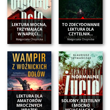
​LEKTURA MOCNA,
​TO ZDECYDOWANIE
TRZYMAJĄCA
LEKTURA DLA
W NAPIĘCI...
CZYTELNIK...
Małgorzata Chojnicka
Małgorzata Chojnicka
LEKTURA DLA
AMATORÓW
SOLIDNY, RZETELNY
MROCZNYCH
I MOCNO
WRAŻEŃ
WCIĄGAJĄCY K...