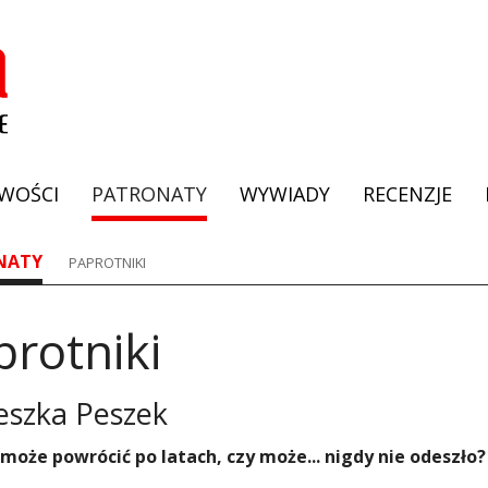
WOŚCI
PATRONATY
WYWIADY
RECENZJE
NATY
PAPROTNIKI
protniki
eszka Peszek
o może powrócić po latach, czy może... nigdy nie odeszło?