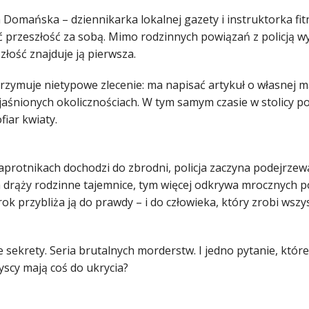
Domańska – dziennikarka lokalnej gazety i instruktorka fitne
 przeszłość za sobą. Mimo rodzinnych powiązań z policją wyb
złość znajduje ją pierwsza.
rzymuje nietypowe zlecenie: ma napisać artykuł o własnej m
jaśnionych okolicznościach. W tym samym czasie w stolicy po
ofiar kwiaty.
aprotnikach dochodzi do zbrodni, policja zaczyna podejrzewa
 drąży rodzinne tajemnice, tym więcej odkrywa mrocznych po
ok przybliża ją do prawdy – i do człowieka, który zrobi wszys
 sekrety. Seria brutalnych morderstw. I jedno pytanie, któ
yscy mają coś do ukrycia?