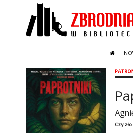
NO
PATRO
Pa
Agni
​Czy zł