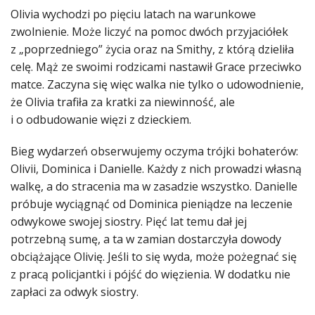
Olivia wychodzi po pięciu latach na warunkowe
zwolnienie. Może liczyć na pomoc dwóch przyjaciółek
z „poprzedniego” życia oraz na Smithy, z którą dzieliła
celę. Mąż ze swoimi rodzicami nastawił Grace przeciwko
matce. Zaczyna się więc walka nie tylko o udowodnienie,
że Olivia trafiła za kratki za niewinność, ale
i o odbudowanie więzi z dzieckiem.
Bieg wydarzeń obserwujemy oczyma trójki bohaterów:
Olivii, Dominica i Danielle. Każdy z nich prowadzi własną
walkę, a do stracenia ma w zasadzie wszystko. Danielle
próbuje wyciągnąć od Dominica pieniądze na leczenie
odwykowe swojej siostry. Pięć lat temu dał jej
potrzebną sumę, a ta w zamian dostarczyła dowody
obciążające Olivię. Jeśli to się wyda, może pożegnać się
z pracą policjantki i pójść do więzienia. W dodatku nie
zapłaci za odwyk siostry.