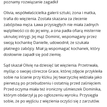
poznamy rozwiązanie zagadki!
Olivia, współwłaścicielka galerii sztuki, żona i matka,
trafia do więzienia. Została skazana za zlecenie
zabójstwa męża. Ława przysięgłych nie miała żadnych
wątpliwości co do jej winy, a ona padła ofiarą misternie
uknutej intrygi. Jej mąż Dominic, wspomagany przez
swoją kochankę Danielle, udowodnił, że szukała
płatnego zabójcy. Miał ją wspomagać kochanek, który
dosłownie zapadł się pod ziemię.
Sąd skazał Olivię na dziesięć lat więzienia. Przetrwała,
myśląc o swojej córeczce Grace, której zdjęcie przykleiła
sobie na ścianie przy łóżku. Jej twarzyczkę widziała jako
pierwszą po przebudzeniu i ostatnią przed zaśnięciem.
Przed oczyma miała też ironiczny uśmieszek Dominika,
którym obdarzył ją po ogłoszeniu wyroku. Przysięgła
sobie, że po wyjściu z więzienia oczyści się z zarzutów.