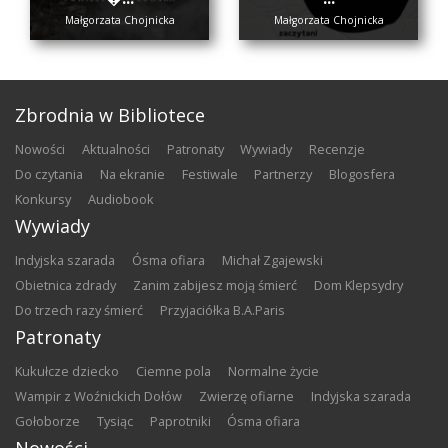
Małgorzata Chojnicka
Małgorzata Chojnicka
Zbrodnia w Bibliotece
nowości
aktualności
patronaty
wywiady
recenzje
do czytania
na ekranie
festiwale
partnerzy
blogosfera
konkursy
audiobook
Wywiady
Indyjska szarada
Ósma ofiara
Michał Zgajewski
Obietnica zdrady
Zanim zabijesz moją śmierć
Dom Klepsydry
Do trzech razy śmierć
Przyjaciółka B.A.Paris
Patronaty
Kukułcze dziecko
Ciemne pola
Normalne życie
Wampir z Woźnickich Dołów
Zwierzę ofiarne
Indyjska szarada
Gołoborze
Tysiąc
Paprotniki
Ósma ofiara