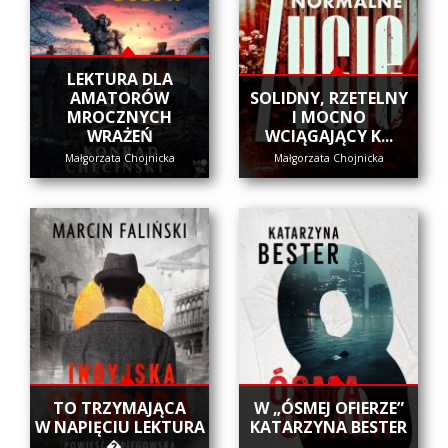
LEKTURA DLA
AMATORÓW
SOLIDNY, RZETELNY
MROCZNYCH
I MOCNO
WRAŻEŃ
WCIĄGAJĄCY K...
Małgorzata Chojnicka
Małgorzata Chojnicka
​TO TRZYMAJĄCA
W „ÓSMEJ OFIERZE”
W NAPIĘCIU LEKTURA
KATARZYNA BESTER
�...
...