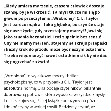
​„Kiedy umiera marzenie, czasem człowiek dostaje
szansę, by je wskrzesić’. Ta myśl tłucze mi się po
głowie po przeczytaniu „Wrobionej” C. L. Taylor.
Jest bardzo mądra i taka głęboka, bo czymże staje
się nasze życie, gdy przestajemy marzyć? Jawi się
jako studnia beznadziei i coś zupełnie bez sensu!
Gdy nie mamy marzeń, stajemy na skraju przepaści
i każdy krok do przodu może być naszym ostatnim.
Trzeba więc marzyć nawet ostatkiem sił, by nie dać
się pogrzebać za życia!
„Wrobiona” to wyjątkowo mocny thriller
psychologiczny, co w przypadku C. L. Taylor jest
absolutną normą. Ona podaje czytelnikowi pikantnie
doprawioną potrawę, która wyostrza wszystkie zmysły.
I nie czarujmy się, że jej książkę odłożymy na później
i dokończymy w wolnej chwili. Będziemy czytać, aż