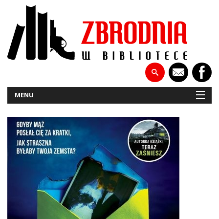
MENU
NOWOŚCI
PATRONATY
WYWIADY
RECENZJE