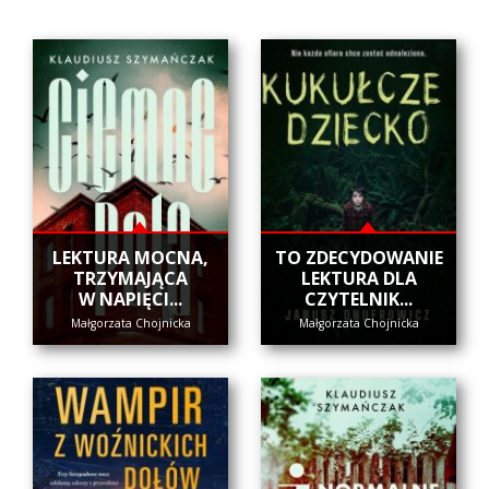
​LEKTURA MOCNA,
​TO ZDECYDOWANIE
TRZYMAJĄCA
LEKTURA DLA
W NAPIĘCI...
CZYTELNIK...
Małgorzata Chojnicka
Małgorzata Chojnicka