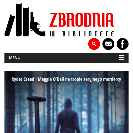
MENU
NOWOŚCI
PATRONATY
WYWIADY
RECENZJE