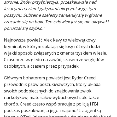
stronie. Znów przyśpieszyła, przeskakiwała nad
leżącymi na ziemi gałęziami ukrytymi w gęstym
poszyciu. Subtelne szelesty zamieniły się w głośne
rzucanie się na boki. Ten człowiek już się nie ukrywał i
poruszał się szybko.”
Najnowsza powieść Alex Kavy to wielowątkowy
kryminał, w którym splatają się losy różnych ludzi
w jakiś sposób związanych z cmentarzyskiem w lesie.
Czasem ze względu na zawód, czasem ze względów
osobistych, a czasem przez przypadek.
Głównym bohaterem powieści jest Ryder Creed,
przewodnik psów poszukiwawczych, który układa
swoich podopiecznych do znajdowania zwłok,
narkotyków, materiałów wybuchowych, ale także
chorób. Creed często współpracuje z policją i FBI
podczas poszukiwań, a jego znajomość z agentką
Maggie O’Dell (główną bohaterką drugiego cyklu Kavy)