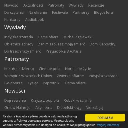
nowości
aktualności
patronaty
wywiady
recenzje
do czytania
na ekranie
festiwale
partnerzy
blogosfera
konkursy
audiobook
Wywiady
Indyjska szarada
Ósma ofiara
Michał Zgajewski
Obietnica zdrady
Zanim zabijesz moją śmierć
Dom Klepsydry
Do trzech razy śmierć
Przyjaciółka B.A.Paris
Patronaty
Kukułcze dziecko
Ciemne pola
Normalne życie
Wampir z Woźnickich Dołów
Zwierzę ofiarne
Indyjska szarada
Gołoborze
Tysiąc
Paprotniki
Ósma ofiara
Nowości
Dojrzewanie
Krzyże z popiołu
Robaki w ścianie
Gniew Halnego
Asymetria
Diabelski krąg
Nie zabijaj
Dowody zbrodni
Zemsta
Matki chrzestne
Ta strona korzysta z plików cookie w celu realizacji usług
ROZUMIEM
zgodnie z Polityką dotyczącą cookies. Możesz określić
warunki przechowywania lub dostępu do cookie w Twojej przeglądarce.
Więcej informacji
Copyright ©
2026
Zbrodnia w Bibliotece