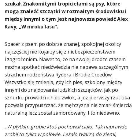
szukał. Znakomitymi tropicielami są psy, które
mogą znaleźć szczątki w rozmaitym środowisku i
między innymi o tym jest najnowsza powieść Alex
Kavy, „W mroku lasu”.
Spacer z psem po dobrze znanej, spokojnej okolicy
najczęściej nie kojarzy się z niebezpieczeństwem
i zagrożeniem. Nawet to, że na swojej drodze czasem
można spotkać niedźwiedzia nie napawa szczególnym
strachem rodzeństwa Rydera i Brodie Creedów.
Wszystko się zmienia, gdy ich pies, szkolony między
innymi do znajdowania ludzkich szczątków, jak po
sznurku prowadzi ich do zwłok, a już pierwszy rzut oka
pozwala przypuszczać, że mężczyzna nie zmarł śmiercią
naturalną lecz został zamordowany. I to niedawno.
„
W płytkim grobie ktoś pochował ciało. Tak naprawdę
zrobił to tylko w połowie. Leżało twarzą do ziemi,