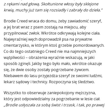
z rękami nad głową. Skołtunione włosy były sklejone
krwią, muchy już tam się rozsiadły i zabrały do dzieła.”
Brodie Creed wraca do domu, żeby zawiadomić szeryf,
a jej brat wraz z psem zostają na miejscu, aby
przypilnować zwłok. Wkrótce odkrywają kolejne ciała.
Najwyraźniej węch doprowadził psa na prywatne
cmentarzysko, w którym ktoś grzebie pomordowanych.
Co do tego ostatniego Creed nie ma najmniejszych
wątpliwości – obrażenia wyraźnie wskazują, w jaki
sposób zginęli. Jakby tego było mało, wkrótce okazuje
się, że dwie osoby zostały pogrzebane żywcem.
Niebawem do lasu przyjeżdża szeryf ze swoimi ludźmi,
lekarz sądowy i technicy. Rozpoczyna się śledztwo.
Wszystko to obserwuje zaniepokojony mężczyzna,
który jest odpowiedzialny za pogrzebanie w lesie ciał.
„Brodie usłyszała za sobą świst i trzask, i tak, po prawej