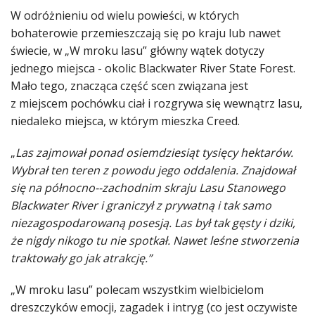
W odróżnieniu od wielu powieści, w których
bohaterowie przemieszczają się po kraju lub nawet
świecie, w „W mroku lasu” główny wątek dotyczy
jednego miejsca - okolic Blackwater River State Forest.
Mało tego, znacząca część scen związana jest
z miejscem pochówku ciał i rozgrywa się wewnątrz lasu,
niedaleko miejsca, w którym mieszka Creed.
„
Las zajmował ponad osiemdziesiąt tysięcy hektarów.
Wybrał ten teren z powodu jego oddalenia. Znajdował
się na północno--zachodnim skraju Lasu Stanowego
Blackwater River i graniczył z prywatną i tak samo
niezagospodarowaną posesją. Las był tak gęsty i dziki,
że nigdy nikogo tu nie spotkał. Nawet leśne stworzenia
traktowały go jak atrakcję.”
„W mroku lasu” polecam wszystkim wielbicielom
dreszczyków emocji, zagadek i intryg (co jest oczywiste