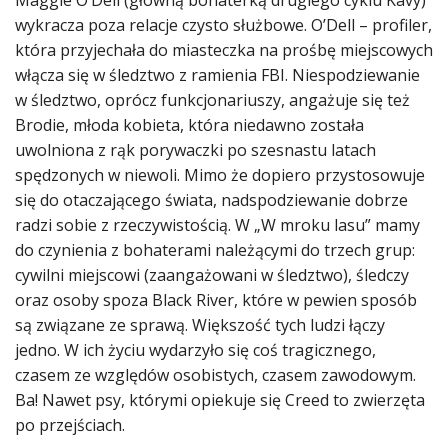
wykracza poza relacje czysto służbowe. O’Dell – profiler,
która przyjechała do miasteczka na prośbę miejscowych
włącza się w śledztwo z ramienia FBI. Niespodziewanie
w śledztwo, oprócz funkcjonariuszy, angażuje się też
Brodie, młoda kobieta, która niedawno została
uwolniona z rąk porywaczki po szesnastu latach
spędzonych w niewoli. Mimo że dopiero przystosowuje
się do otaczającego świata, nadspodziewanie dobrze
radzi sobie z rzeczywistością. W „W mroku lasu” mamy
do czynienia z bohaterami należącymi do trzech grup:
cywilni miejscowi (zaangażowani w śledztwo), śledczy
oraz osoby spoza Black River, które w pewien sposób
są związane ze sprawą. Większość tych ludzi łączy
jedno. W ich życiu wydarzyło się coś tragicznego,
czasem ze względów osobistych, czasem zawodowym.
Ba! Nawet psy, którymi opiekuje się Creed to zwierzęta
po przejściach.