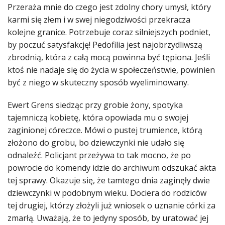
Przeraża mnie do czego jest zdolny chory umysł, który
karmi się złem i w swej niegodziwości przekracza
kolejne granice. Potrzebuje coraz silniejszych podniet,
by poczuć satysfakcję! Pedofilia jest najobrzydliwszą
zbrodnią, która z całą mocą powinna być tępiona. Jeśli
ktoś nie nadaje się do życia w społeczeństwie, powinien
być z niego w skuteczny sposób wyeliminowany.
Ewert Grens siedząc przy grobie żony, spotyka
tajemniczą kobietę, która opowiada mu o swojej
zaginionej córeczce. Mówi o pustej trumience, którą
złożono do grobu, bo dziewczynki nie udało się
odnaleźć. Policjant przeżywa to tak mocno, że po
powrocie do komendy idzie do archiwum odszukać akta
tej sprawy. Okazuje się, że tamtego dnia zaginęły dwie
dziewczynki w podobnym wieku. Dociera do rodziców
tej drugiej, którzy złożyli już wniosek o uznanie córki za
zmarłą. Uważają, że to jedyny sposób, by uratować jej