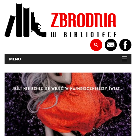
MENU
NOWOŚCI
PATRONATY
WYWIADY
RECENZJE