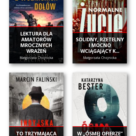
LEKTURA DLA
AMATORÓW
SOLIDNY, RZETELNY
MROCZNYCH
I MOCNO
WRAŻEŃ
WCIĄGAJĄCY K...
Małgorzata Chojnicka
Małgorzata Chojnicka
​TO TRZYMAJĄCA
W „ÓSMEJ OFIERZE”