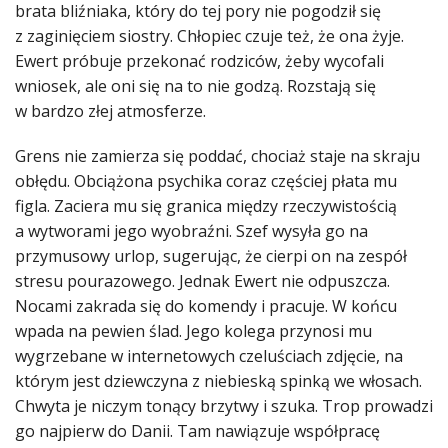
brata bliźniaka, który do tej pory nie pogodził się
z zaginięciem siostry. Chłopiec czuje też, że ona żyje.
Ewert próbuje przekonać rodziców, żeby wycofali
wniosek, ale oni się na to nie godzą. Rozstają się
w bardzo złej atmosferze.
Grens nie zamierza się poddać, chociaż staje na skraju
obłędu. Obciążona psychika coraz częściej płata mu
figla. Zaciera mu się granica między rzeczywistością
a wytworami jego wyobraźni. Szef wysyła go na
przymusowy urlop, sugerując, że cierpi on na zespół
stresu pourazowego. Jednak Ewert nie odpuszcza.
Nocami zakrada się do komendy i pracuje. W końcu
wpada na pewien ślad. Jego kolega przynosi mu
wygrzebane w internetowych czeluściach zdjęcie, na
którym jest dziewczyna z niebieską spinką we włosach.
Chwyta je niczym tonący brzytwy i szuka. Trop prowadzi
go najpierw do Danii. Tam nawiązuje współpracę