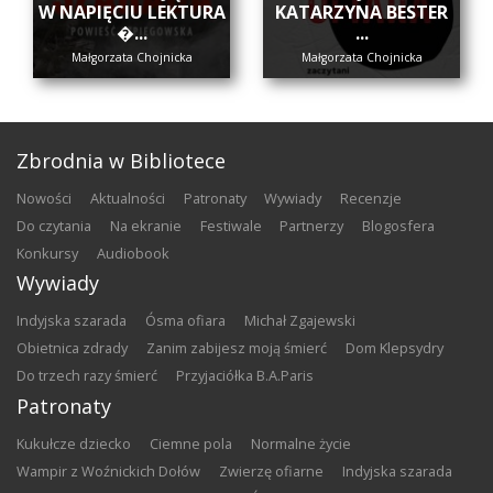
W NAPIĘCIU LEKTURA
KATARZYNA BESTER
�...
...
Małgorzata Chojnicka
Małgorzata Chojnicka
Zbrodnia w Bibliotece
nowości
aktualności
patronaty
wywiady
recenzje
do czytania
na ekranie
festiwale
partnerzy
blogosfera
konkursy
audiobook
Wywiady
Indyjska szarada
Ósma ofiara
Michał Zgajewski
Obietnica zdrady
Zanim zabijesz moją śmierć
Dom Klepsydry
Do trzech razy śmierć
Przyjaciółka B.A.Paris
Patronaty
Kukułcze dziecko
Ciemne pola
Normalne życie
Wampir z Woźnickich Dołów
Zwierzę ofiarne
Indyjska szarada