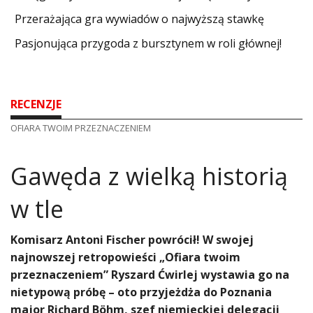
​Przerażająca gra wywiadów o najwyższą stawkę
Pasjonująca przygoda z bursztynem w roli głównej!
RECENZJE
OFIARA TWOIM PRZEZNACZENIEM
Gawęda z wielką historią
w tle
Komisarz Antoni Fischer powrócił! W swojej
najnowszej retropowieści „Ofiara twoim
przeznaczeniem” Ryszard Ćwirlej wystawia go na
nietypową próbę – oto przyjeżdża do Poznania
major Richard Böhm, szef niemieckiej delegacji