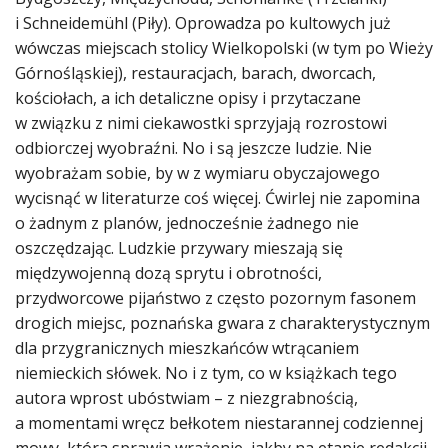
i Schneidemühl (Piły). Oprowadza po kultowych już
wówczas miejscach stolicy Wielkopolski (w tym po Wieży
Górnośląskiej), restauracjach, barach, dworcach,
kościołach, a ich detaliczne opisy i przytaczane
w związku z nimi ciekawostki sprzyjają rozrostowi
odbiorczej wyobraźni. No i są jeszcze ludzie. Nie
wyobrażam sobie, by w z wymiaru obyczajowego
wycisnąć w literaturze coś więcej. Ćwirlej nie zapomina
o żadnym z planów, jednocześnie żadnego nie
oszczędzając. Ludzkie przywary mieszają się
międzywojenną dozą sprytu i obrotności,
przydworcowe pijaństwo z często pozornym fasonem
drogich miejsc, poznańska gwara z charakterystycznym
dla przygranicznych mieszkańców wtrącaniem
niemieckich słówek. No i z tym, co w książkach tego
autora wprost ubóstwiam ­– z niezgrabnością,
a momentami wręcz bełkotem niestarannej codziennej
mowy, która sprawia wrażenie, jakby na etapie redakcji