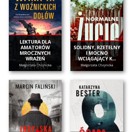
LEKTURA DLA
AMATORÓW
SOLIDNY, RZETELNY
MROCZNYCH
I MOCNO
WRAŻEŃ
WCIĄGAJĄCY K...
Małgorzata Chojnicka
Małgorzata Chojnicka