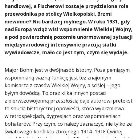
handlowej, a Fischerowi zostaje przydzielona rola
przewodnika po stolicy Wielkopolski. Brzmi
niewinnie? Nic bardziej mylnego. W roku 1931, gdy
nad Europą wciąż wisi wspomnienie Wielkiej Wojny,
a pod powierzchnią pozornie unormowanej sytuacji
międzynarodowej intensywnie pracują siatki
wywiadowcze, mało co jest tym, czym się wydaje.
Major Böhm jest w dwójnasób istotny. Poza pełniącym
wspomnianą ważną funkcję jest też znajomym
komisarza z czasów Wielkiej Wojny, a ściślej – jego
byłym dowódcą. To oraz kilka innych postaci
z pierwszowojenną przeszłością daje autorowi pretekst
to snucia historycznej opowieści, która wybrzmiewa
w retrospekcjach, dygresjach oraz wspomnieniach
bohaterów. Przy czym, co należy zaznaczyć, nie tylko ze
światowego konfliktu zbrojnego 1914–1918 Ćwirlej