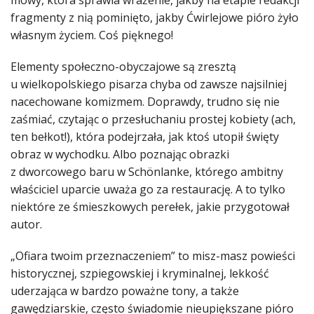
fragmenty z nią pominięto, jakby Ćwirlejowe pióro żyło
własnym życiem. Coś pięknego!
Elementy społeczno-obyczajowe są zresztą
u wielkopolskiego pisarza chyba od zawsze najsilniej
nacechowane komizmem. Doprawdy, trudno się nie
zaśmiać, czytając o przesłuchaniu prostej kobiety (ach,
ten bełkot!), która podejrzała, jak ktoś utopił święty
obraz w wychodku. Albo poznając obrazki
z dworcowego baru w Schönlanke, którego ambitny
właściciel uparcie uważa go za restaurację. A to tylko
niektóre ze śmieszkowych perełek, jakie przygotował
autor.
„Ofiara twoim przeznaczeniem” to misz-masz powieści
historycznej, szpiegowskiej i kryminalnej, lekkość
uderzająca w bardzo poważne tony, a także
gawędziarskie, często świadomie nieupiększane pióro