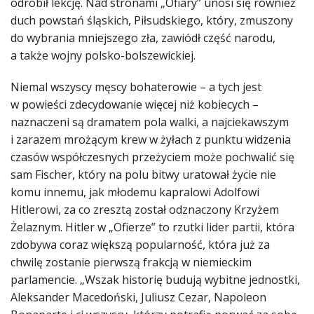
odrobił lekcję. Nad stronami „Ofiary” unosi się również
duch powstań śląskich, Piłsudskiego, który, zmuszony
do wybrania mniejszego zła, zawiódł część narodu,
a także wojny polsko-bolszewickiej.
Niemal wszyscy męscy bohaterowie – a tych jest
w powieści zdecydowanie więcej niż kobiecych ­–
naznaczeni są dramatem pola walki, a najciekawszym
i zarazem mrożącym krew w żyłach z punktu widzenia
czasów współczesnych przeżyciem może pochwalić się
sam Fischer, który na polu bitwy uratował życie nie
komu innemu, jak młodemu kapralowi Adolfowi
Hitlerowi, za co zresztą został odznaczony Krzyżem
Żelaznym. Hitler w „Ofierze” to rzutki lider partii, która
zdobywa coraz większą popularność, która już za
chwilę zostanie pierwszą frakcją w niemieckim
parlamencie. „Wszak historię budują wybitne jednostki,
Aleksander Macedoński, Juliusz Cezar, Napoleon