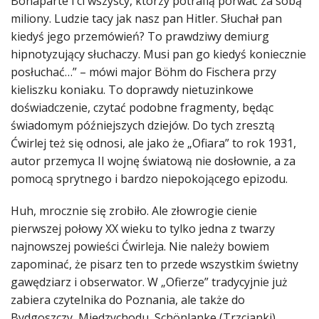
Bonaparte i ci wszyscy, którzy potrafią porwać za sobą
miliony. Ludzie tacy jak nasz pan Hitler. Słuchał pan
kiedyś jego przemówień? To prawdziwy demiurg
hipnotyzujący słuchaczy. Musi pan go kiedyś koniecznie
posłuchać…” – mówi major Böhm do Fischera przy
kieliszku koniaku. To doprawdy nietuzinkowe
doświadczenie, czytać podobne fragmenty, będąc
świadomym późniejszych dziejów. Do tych zresztą
Ćwirlej też się odnosi, ale jako że „Ofiara” to rok 1931,
autor przemyca II wojnę światową nie dosłownie, a za
pomocą sprytnego i bardzo niepokojącego epizodu.
Huh, mrocznie się zrobiło. Ale złowrogie cienie
pierwszej połowy XX wieku to tylko jedna z twarzy
najnowszej powieści Ćwirleja. Nie należy bowiem
zapominać, że pisarz ten to przede wszystkim świetny
gawędziarz i obserwator. W „Ofierze” tradycyjnie już
zabiera czytelnika do Poznania, ale także do
Bydgoszczy, Międzychodu, Schönlanke (Trzcianki)