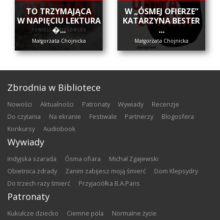
​TO TRZYMAJĄCA
W „ÓSMEJ OFIERZE”
W NAPIĘCIU LEKTURA
KATARZYNA BESTER
�...
...
Małgorzata Chojnicka
Małgorzata Chojnicka
Zbrodnia w Bibliotece
nowości
aktualności
patronaty
wywiady
recenzje
do czytania
na ekranie
festiwale
partnerzy
blogosfera
konkursy
audiobook
Wywiady
Indyjska szarada
Ósma ofiara
Michał Zgajewski
Obietnica zdrady
Zanim zabijesz moją śmierć
Dom Klepsydry
Do trzech razy śmierć
Przyjaciółka B.A.Paris
Patronaty
Kukułcze dziecko
Ciemne pola
Normalne życie