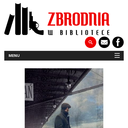
MENU
NOWOŚCI
PATRONATY
WYWIADY
RECENZJE