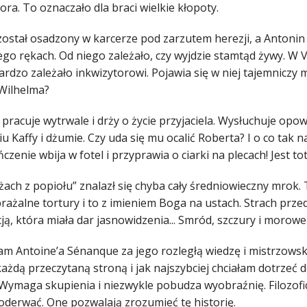
ora. To oznaczało dla braci wielkie kłopoty.
ostał osadzony w karcerze pod zarzutem herezji, a Antonin 
ego rękach. Od niego zależało, czy wyjdzie stamtąd żywy. W V
ardzo zależało inkwizytorowi. Pojawia się w niej tajemniczy m
 Wilhelma?
pracuje wytrwale i drży o życie przyjaciela. Wysłuchuje opo
u Kaffy i dżumie. Czy uda się mu ocalić Roberta? I o co tak 
czenie wbija w fotel i przyprawia o ciarki na plecach! Jest 
ach z popiołu” znalazł się chyba cały średniowieczny mrok. 
ażalne tortury i to z imieniem Boga na ustach. Strach przed
ją, która miała dar jasnowidzenia... Smród, szczury i morowe
am Antoine’a Sénanque za jego rozległą wiedzę i mistrzowsk
każdą przeczytaną stroną i jak najszybciej chciałam dotrzeć 
 Wymaga skupienia i niezwykle pobudza wyobraźnię. Filozofic
 oderwać. One pozwalają zrozumieć tę historię.