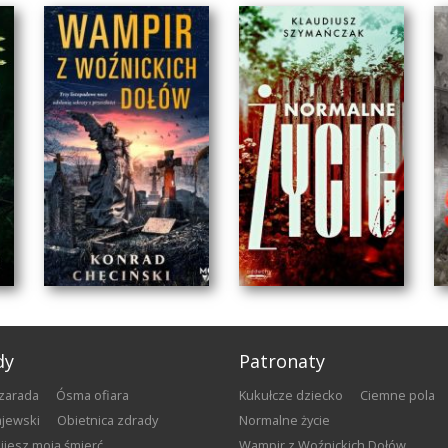
dy
Patronaty
szarada
Ósma ofiara
Kukułcze dziecko
Ciemne pola
gajewski
Obietnica zdrady
Normalne życie
bijesz moją śmierć
Wampir z Woźnickich Dołów