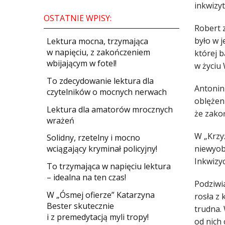
inkwizyt
OSTATNIE WPISY:
Robert z
było w j
​Lektura mocna, trzymająca
w napięciu, z zakończeniem
której b
wbijającym w fotel!
w życiu
​To zdecydowanie lektura dla
Antonin 
czytelników o mocnych nerwach
oblężeni
Lektura dla amatorów mrocznych
że zakoń
wrażeń
W „Krzyż
Solidny, rzetelny i mocno
niewyobr
wciągający kryminał policyjny!
Inkwizyc
​To trzymająca w napięciu lektura
– idealna na ten czas!
Podziwi
W „Ósmej ofierze” Katarzyna
rosła z 
Bester skutecznie
trudna.
i z premedytacją myli tropy!
od nich