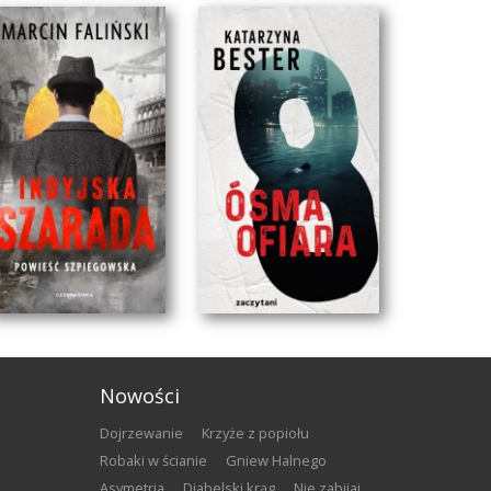
Nowości
Dojrzewanie
Krzyże z popiołu
Robaki w ścianie
Gniew Halnego
Asymetria
Diabelski krąg
Nie zabijaj