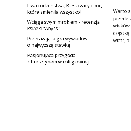
Dwa rodzeństwa, Bieszczady i noc,
Warto si
która zmieniła wszystko!
przede w
Wciąga swym mrokiem - recenzja
wieków ś
książki "Abyss"
cząstką
​Przerażająca gra wywiadów
wiatr, a
o najwyższą stawkę
Pasjonująca przygoda
z bursztynem w roli głównej!