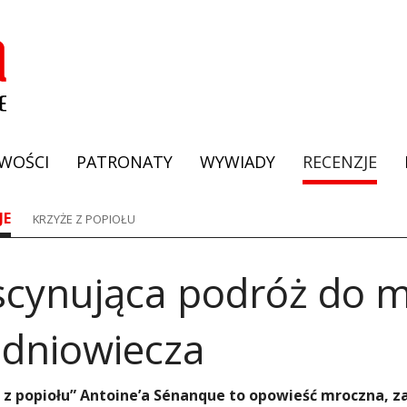
WOŚCI
PATRONATY
WYWIADY
RECENZJE
JE
KRZYŻE Z POPIOŁU
ascynująca podróż do
edniowiecza
 z popiołu” Antoine’a Sénanque to opowieść mroczna, z