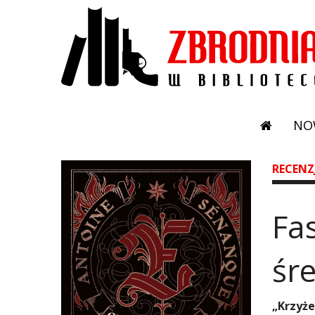
NO
RECENZ
​F
śr
„Krzyże