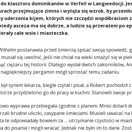
, do klasztoru dominikanów w Verfeil w Langwedocji. Jes
rach przejmujące zimno i wytęża się wzrok, by przenik
sy uderzenia kijem, których nie szczędzi współbraciom 
kiedy asceza ma się dobrze, a ludzie są przerażeni po e
rały całe wsie i miasteczka.
Wilhelm postanawia przed śmiercią spisać swoją spowiedź, g
musiał się uwolnić, jeśli nie chciał na wieki smażyć się w pi
ć ciężaru tej historii. Dlatego wysłał dwóch zakonników, An
najpiękniejszy pergamin mógł sprostać temu zadaniu.
był synem lekarza, biegle czytał i pisał, a Robert pochodził 
ztorze przydzielono go do pracy w kuchni. Stanowili swoje pr
owo wyprawa przebiegała zgodnie z planem. Mnisi dotarli do 
zali brudne uliczki, zasypane śmieciami. Musieli uważać na b
ta te odpowiadały bowiem za … utrzymanie czystości w miasta
a do pisania i mogli wracać. Jednak nie było im to dane. Zos