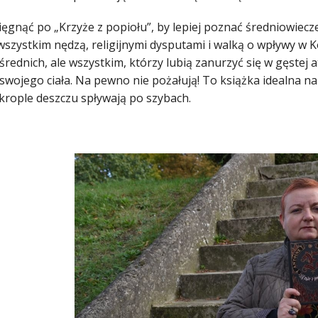
ęgnąć po „Krzyże z popiołu”, by lepiej poznać średniowiecz
szystkim nędzą, religijnymi dysputami i walką o wpływy w Ko
rednich, ale wszystkim, którzy lubią zanurzyć się w gęstej 
 swojego ciała. Na pewno nie pożałują! To książka idealna n
 krople deszczu spływają po szybach.