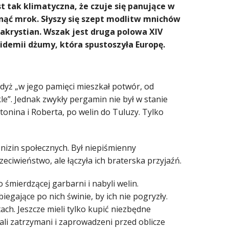
t tak klimatyczna, że czuje się panujące w
nąć mrok. Słyszy się szept modlitw mnichów
zakrystian. Wszak jest druga polowa XIV
pidemii dżumy, która spustoszyła Europę.
dyż „w jego pamięci mieszkał potwór, od
ekle”. Jednak zwykły pergamin nie był w stanie
tonina i Roberta, po welin do Tuluzy. Tylko
z nizin społecznych. Był niepiśmienny
zeciwieństwo, ale łączyła ich braterska przyjaźń.
śmierdzącej garbarni i nabyli welin.
iegające po nich świnie, by ich nie pogryzły.
ch. Jeszcze mieli tylko kupić niezbędne
tali zatrzymani i zaprowadzeni przed oblicze