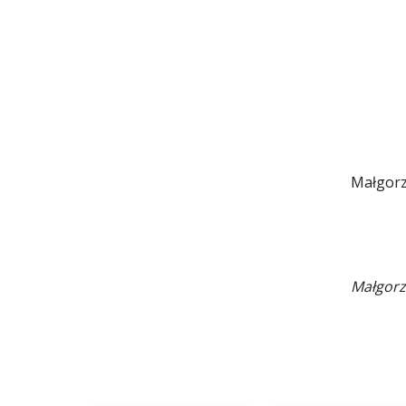
Małgorz
Małgorz