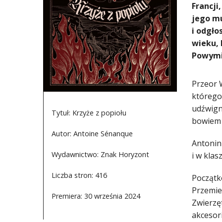
Francji
jego mu
i odgło
wieku, 
Powymie
Przeor 
którego 
udźwigną
Tytuł: Krzyże z popiołu
bowiem 
Autor: Antoine Sénanque
Antonin 
Wydawnictwo: Znak Horyzont
i w klas
Liczba stron: 416
Początk
Przemier
Premiera: 30 września 2024
Zwierzę
akcesori