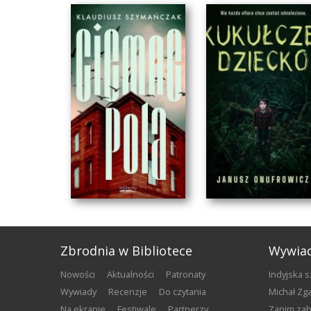
Zbrodnia w Bibliotece
Wywia
nowości
aktualności
patronaty
Indyjska 
wywiady
recenzje
do czytania
Michał Z
na ekranie
festiwale
partnerzy
Zanim za