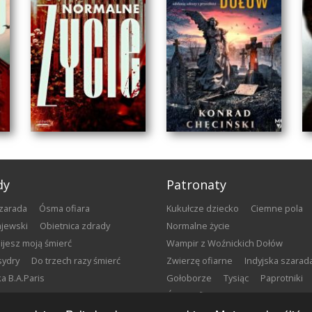
dy
Patronaty
szarada
Ósma ofiara
Kukułcze dziecko
Ciemne pola
gajewski
Obietnica zdrady
Normalne życie
bijesz moją śmierć
Wampir z Woźnickich Dołów
sydry
Do trzech razy śmierć
Zwierzę ofiarne
Indyjska szarad
łka B.A.Paris
Gołoborze
Tysiąc
Paprotniki
WAMPIR
Ósma ofiara
NORMALNE ŻYCIE
Z WOŹNICKICH