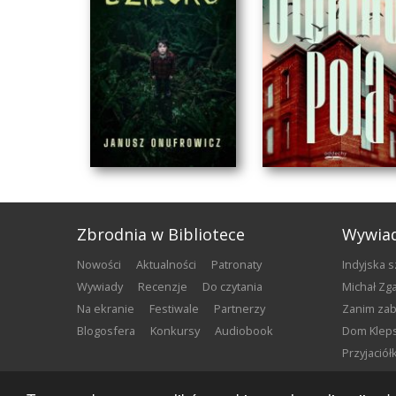
Zbrodnia w Bibliotece
Wywia
nowości
aktualności
patronaty
Indyjska 
wywiady
recenzje
do czytania
Michał Z
na ekranie
festiwale
partnerzy
Zanim za
blogosfera
konkursy
audiobook
Dom Klep
Przyjació
KUKUŁCZE DZIECKO
CIEMNE POLA