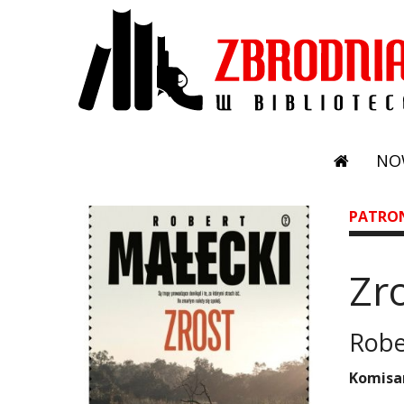
NO
PATRO
Zr
Robe
​Komisa