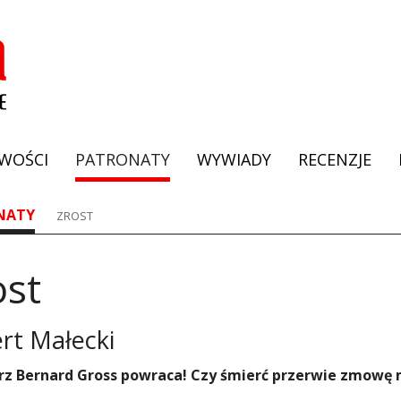
WOŚCI
PATRONATY
WYWIADY
RECENZJE
NATY
ZROST
ost
rt Małecki
rz Bernard Gross powraca! Czy śmierć przerwie zmowę 