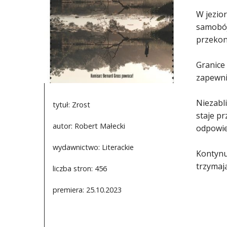
W jezio
samobój
przekon
Granice 
zapewni
Niezabli
tytuł: Zrost
staje p
autor: Robert Małecki
odpowied
wydawnictwo: Literackie
Kontynua
trzymaj
liczba stron: 456
premiera: 25.10.2023