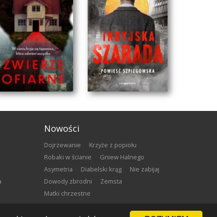
Nowości
Dojrzewanie
Krzyże z popiołu
Robaki w ścianie
Gniew Halnego
Asymetria
Diabelski krąg
Nie zabijaj
a
Dowody zbrodni
Zemsta
Matki chrzestne
ZWIERZĘ OFIARNE
INDYJSKA SZARADA