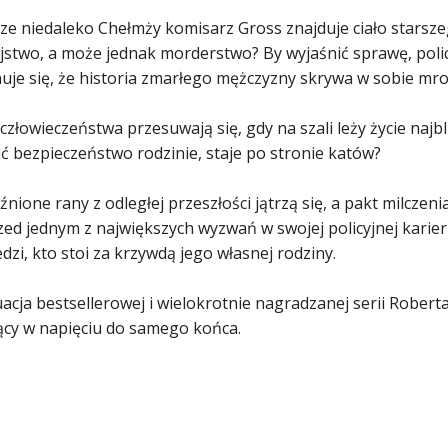
rze niedaleko Chełmży komisarz Gross znajduje ciało starsze
stwo, a może jednak morderstwo? By wyjaśnić sprawę, policj
uje się, że historia zmarłego mężczyzny skrywa w sobie mro
człowieczeństwa przesuwają się, gdy na szali leży życie najbl
ć bezpieczeństwo rodzinie, staje po stronie katów?
źnione rany z odległej przeszłości jątrzą się, a pakt milczen
rzed jednym z największych wyzwań w swojej policyjnej karie
zi, kto stoi za krzywdą jego własnej rodziny.
cja bestsellerowej i wielokrotnie nagradzanej serii Roberta
ący w napięciu do samego końca.