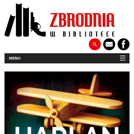
MENU
NOWOŚCI
PATRONATY
WYWIADY
RECENZJE