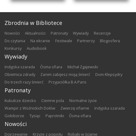
Zbrodnia w Bibliotece
nowości
aktualności
patronaty
wywiady
recenzje
do czytania
na ekranie
festiwale
partnerzy
blogosfera
konkursy
audiobook
Wywiady
Indyjska szarada
Ósma ofiara
Michał Zgajewski
Obietnica zdrady
Zanim zabijesz moją śmierć
Dom Klepsydry
Do trzech razy śmierć
Przyjaciółka B.A.Paris
Patronaty
Kukułcze dziecko
Ciemne pola
Normalne życie
Wampir z Woźnickich Dołów
Zwierzę ofiarne
Indyjska szarada
Gołoborze
Tysiąc
Paprotniki
Ósma ofiara
Nowości
Dojrzewanie
Krzyże z popiołu
Robaki w ścianie