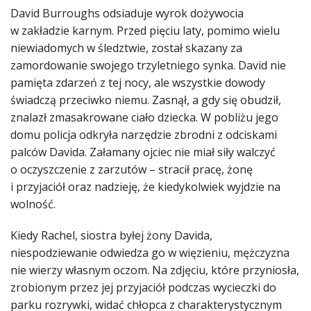
David Burroughs odsiaduje wyrok dożywocia
w zakładzie karnym. Przed pięciu laty, pomimo wielu
niewiadomych w śledztwie, został skazany za
zamordowanie swojego trzyletniego synka. David nie
pamięta zdarzeń z tej nocy, ale wszystkie dowody
świadczą przeciwko niemu. Zasnął, a gdy się obudził,
znalazł zmasakrowane ciało dziecka. W pobliżu jego
domu policja odkryła narzędzie zbrodni z odciskami
palców Davida. Załamany ojciec nie miał siły walczyć
o oczyszczenie z zarzutów – stracił pracę, żonę
i przyjaciół oraz nadzieję, że kiedykolwiek wyjdzie na
wolność.
Kiedy Rachel, siostra byłej żony Davida,
niespodziewanie odwiedza go w więzieniu, mężczyzna
nie wierzy własnym oczom. Na zdjęciu, które przyniosła,
zrobionym przez jej przyjaciół podczas wycieczki do
parku rozrywki, widać chłopca z charakterystycznym