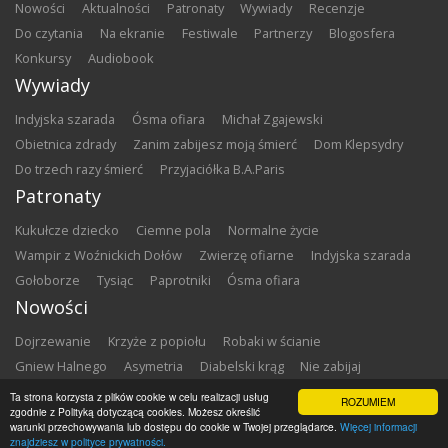
nowości
aktualności
patronaty
wywiady
recenzje
do czytania
na ekranie
festiwale
partnerzy
blogosfera
konkursy
audiobook
Wywiady
Indyjska szarada
Ósma ofiara
Michał Zgajewski
Obietnica zdrady
Zanim zabijesz moją śmierć
Dom Klepsydry
Do trzech razy śmierć
Przyjaciółka B.A.Paris
Patronaty
Kukułcze dziecko
Ciemne pola
Normalne życie
Wampir z Woźnickich Dołów
Zwierzę ofiarne
Indyjska szarada
Gołoborze
Tysiąc
Paprotniki
Ósma ofiara
Nowości
Dojrzewanie
Krzyże z popiołu
Robaki w ścianie
Gniew Halnego
Asymetria
Diabelski krąg
Nie zabijaj
Dowody zbrodni
Zemsta
Matki chrzestne
Ta strona korzysta z plików cookie w celu realizacji usług
ROZUMIEM
zgodnie z Polityką dotyczącą cookies. Możesz określić
warunki przechowywania lub dostępu do cookie w Twojej przeglądarce.
Więcej informacji
Copyright ©
2026
Zbrodnia w Bibliotece
znajdziesz w polityce prywatności.