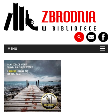
MENU
NOWOŚCI
PATRONATY
WYWIADY
RECENZJE