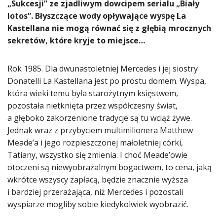
„Sukcesji” ze zjadliwym dowcipem serialu „Biały
lotos”. Błyszczące wody opływające wyspę La
Kastellana nie mogą równać się z głębią mrocznych
sekretów, które kryje to miejsce…
Rok 1985. Dla dwunastoletniej Mercedes i jej siostry
Donatelli La Kastellana jest po prostu domem. Wyspa,
która wieki temu była starożytnym księstwem,
pozostała nietknięta przez współczesny świat,
a głęboko zakorzenione tradycje są tu wciąż żywe.
Jednak wraz z przybyciem multimilionera Matthew
Meade’a i jego rozpieszczonej małoletniej córki,
Tatiany, wszystko się zmienia. I choć Meade’owie
otoczeni są niewyobrażalnym bogactwem, to cena, jaką
wkrótce wszyscy zapłacą, będzie znacznie wyższa
i bardziej przerażająca, niż Mercedes i pozostali
wyspiarze mogliby sobie kiedykolwiek wyobrazić.