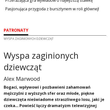
​Przerażająca gra wywiadów o najwyższą stawkę
Pasjonująca przygoda z bursztynem w roli głównej!
PATRONATY
WYSPA ZAGINIONYCH DZIEWCZĄT
Wyspa zaginionych
dziewcząt
Alex Marwood
​Bogaci, wpływowi i pozbawieni zahamowań
mężczyźni z wyższych sfer oraz młode, piękne
dziewczęta nieświadome straszliwego losu, jaki je
czeka… Powieść łączy dramatyzm telewizyjnej