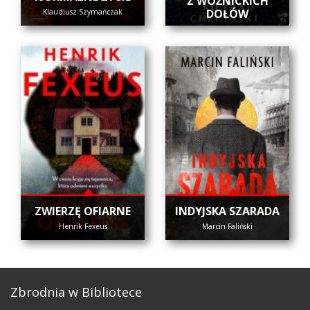
Z WOŹNICKICH
DOŁÓW
Klaudiusz Szymańczak
ZWIERZĘ OFIARNE
INDYJSKA SZARADA
Henrik Fexeus
Marcin Faliński
Zbrodnia w Bibliotece