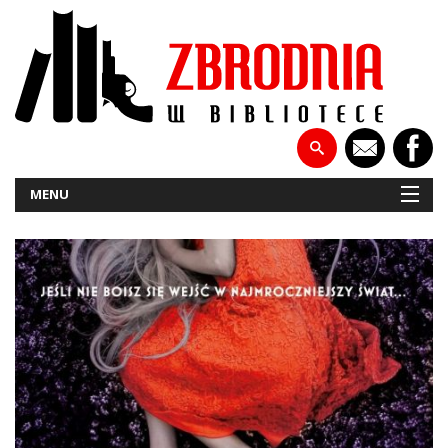
MENU
NOWOŚCI
PATRONATY
WYWIADY
RECENZJE