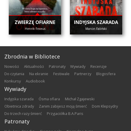
ZWIERZĘ OFIARNE
INDYJSKA SZARADA
Henrik Fexeus
Marcin Faliński
Zbrodnia w Bibliotece
nowości
aktualności
patronaty
wywiady
recenzje
do czytania
na ekranie
festiwale
partnerzy
blogosfera
konkursy
audiobook
Wywiady
Indyjska szarada
Ósma ofiara
Michał Zgajewski
Obietnica zdrady
Zanim zabijesz moją śmierć
Dom Klepsydry
Do trzech razy śmierć
Przyjaciółka B.A.Paris
Patronaty