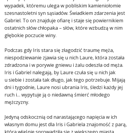
wypadek, któremu ulega w pobliskim kamieniołomie
szesnastoletni syn sąsiadów. Świadkiem zdarzenia jest
Gabriel. To on znajduje ofiarę i staje się powiernikiem
ostatnich słów chłopaka – słów, które wzbudzą w nim
głębokie poczucie winy.
Podczas gdy Iris stara się złagodzić traumę męża,
niespodziewanie zjawia się u nich Laure, która została
zdradzona i w porywie gniewu i żalu odeszła od męża.
Iris i Gabriel nalegają, by Laure czuła się u nich jak
u siebie i została tak długo, jak tego potrzebuje. Mijają
dni i tygodnie, Laure nosi ubrania Iris, śledzi każdy jej
ruch i… wypytuje ją o niedawną śmierć młodego
mężczyzny.
Jedyną odskocznią od narastającego napięcia w ich
własnym domu jest dla Iris i Gabriela znajomość z parą,
która właśnie sprowadziła się z większego miasta