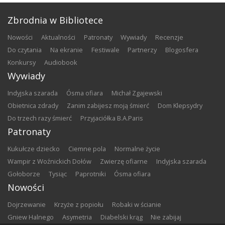
Zbrodnia w Bibliotece
nowości
aktualności
patronaty
wywiady
recenzje
do czytania
na ekranie
festiwale
partnerzy
blogosfera
konkursy
audiobook
Wywiady
Indyjska szarada
Ósma ofiara
Michał Zgajewski
Obietnica zdrady
Zanim zabijesz moją śmierć
Dom Klepsydry
Do trzech razy śmierć
Przyjaciółka B.A.Paris
Patronaty
Kukułcze dziecko
Ciemne pola
Normalne życie
Wampir z Woźnickich Dołów
Zwierzę ofiarne
Indyjska szarada
Gołoborze
Tysiąc
Paprotniki
Ósma ofiara
Nowości
Dojrzewanie
Krzyże z popiołu
Robaki w ścianie
Gniew Halnego
Asymetria
Diabelski krąg
Nie zabijaj