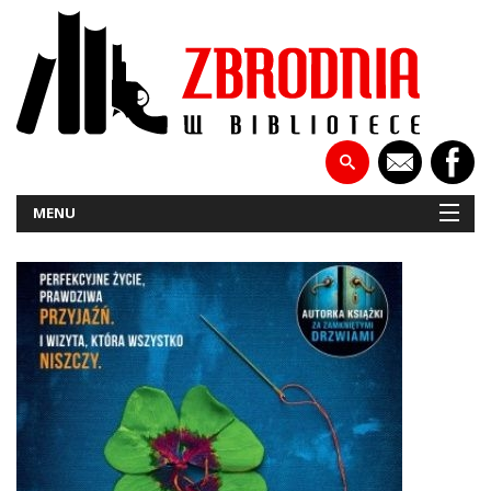
MENU
NOWOŚCI
PATRONATY
WYWIADY
RECENZJE