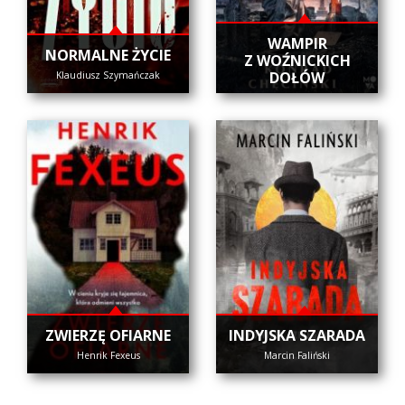
WAMPIR
NORMALNE ŻYCIE
Z WOŹNICKICH
DOŁÓW
Klaudiusz Szymańczak
ZWIERZĘ OFIARNE
INDYJSKA SZARADA
Henrik Fexeus
Marcin Faliński