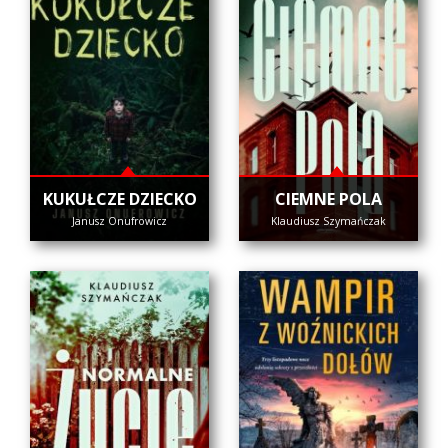
KUKUŁCZE DZIECKO
CIEMNE POLA
Janusz Onufrowicz
Klaudiusz Szymańczak