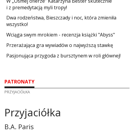
W „Ósmej ofierze” Katarzyna Bester skutecznie
i z premedytacją myli tropy!
Dwa rodzeństwa, Bieszczady i noc, która zmieniła
wszystko!
Wciąga swym mrokiem - recenzja książki "Abyss"
​Przerażająca gra wywiadów o najwyższą stawkę
Pasjonująca przygoda z bursztynem w roli głównej!
PATRONATY
PRZYJACIÓŁKA
Przyjaciółka
B.A. Paris