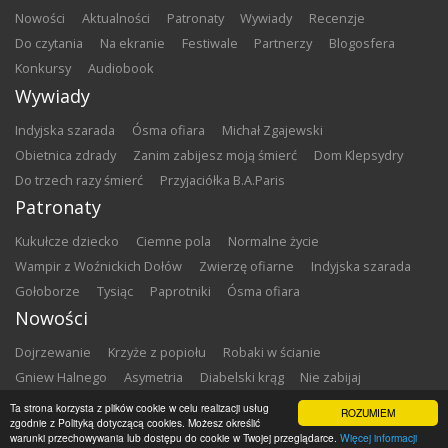
nowości
aktualności
patronaty
wywiady
recenzje
do czytania
na ekranie
festiwale
partnerzy
blogosfera
konkursy
audiobook
Wywiady
Indyjska szarada
Ósma ofiara
Michał Zgajewski
Obietnica zdrady
Zanim zabijesz moją śmierć
Dom Klepsydry
Do trzech razy śmierć
Przyjaciółka B.A.Paris
Patronaty
Kukułcze dziecko
Ciemne pola
Normalne życie
Wampir z Woźnickich Dołów
Zwierzę ofiarne
Indyjska szarada
Gołoborze
Tysiąc
Paprotniki
Ósma ofiara
Nowości
Dojrzewanie
Krzyże z popiołu
Robaki w ścianie
Gniew Halnego
Asymetria
Diabelski krąg
Nie zabijaj
Dowody zbrodni
Zemsta
Matki chrzestne
Ta strona korzysta z plików cookie w celu realizacji usług
ROZUMIEM
zgodnie z Polityką dotyczącą cookies. Możesz określić
warunki przechowywania lub dostępu do cookie w Twojej przeglądarce.
Więcej informacji
Copyright ©
2026
Zbrodnia w Bibliotece