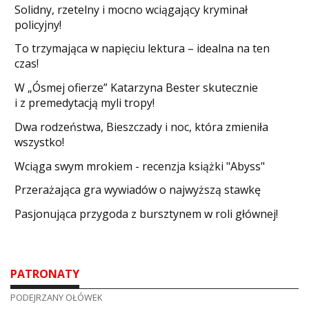
Solidny, rzetelny i mocno wciągający kryminał
policyjny!
​To trzymająca w napięciu lektura – idealna na ten
czas!
W „Ósmej ofierze” Katarzyna Bester skutecznie
i z premedytacją myli tropy!
Dwa rodzeństwa, Bieszczady i noc, która zmieniła
wszystko!
Wciąga swym mrokiem - recenzja książki "Abyss"
​Przerażająca gra wywiadów o najwyższą stawkę
Pasjonująca przygoda z bursztynem w roli głównej!
PATRONATY
PODEJRZANY OŁÓWEK