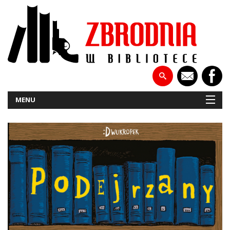
MENU
NOWOŚCI
PATRONATY
WYWIADY
RECENZJE