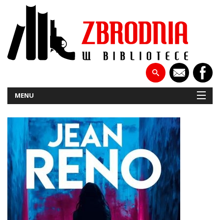
MENU
NOWOŚCI
PATRONATY
WYWIADY
RECENZJE