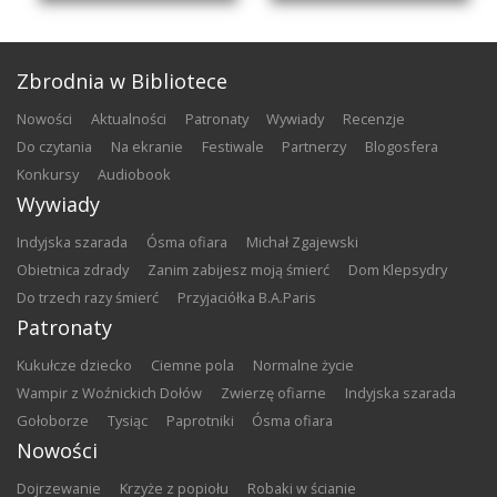
Zbrodnia w Bibliotece
nowości
aktualności
patronaty
wywiady
recenzje
do czytania
na ekranie
festiwale
partnerzy
blogosfera
konkursy
audiobook
Wywiady
Indyjska szarada
Ósma ofiara
Michał Zgajewski
Obietnica zdrady
Zanim zabijesz moją śmierć
Dom Klepsydry
Do trzech razy śmierć
Przyjaciółka B.A.Paris
Patronaty
Kukułcze dziecko
Ciemne pola
Normalne życie
Wampir z Woźnickich Dołów
Zwierzę ofiarne
Indyjska szarada
Gołoborze
Tysiąc
Paprotniki
Ósma ofiara
Nowości
Dojrzewanie
Krzyże z popiołu
Robaki w ścianie