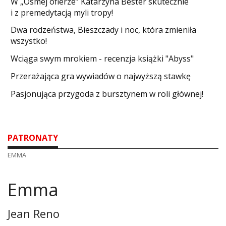
W „Ósmej ofierze” Katarzyna Bester skutecznie
i z premedytacją myli tropy!
Dwa rodzeństwa, Bieszczady i noc, która zmieniła
wszystko!
Wciąga swym mrokiem - recenzja książki "Abyss"
​Przerażająca gra wywiadów o najwyższą stawkę
Pasjonująca przygoda z bursztynem w roli głównej!
PATRONATY
EMMA
Emma
Jean Reno