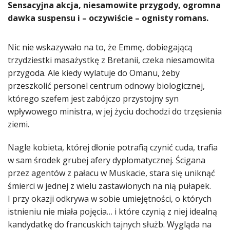
​Sensacyjna akcja, niesamowite przygody, ogromna
dawka suspensu i – oczywiście – ognisty romans.
Nic nie wskazywało na to, że Emmę, dobiegającą
trzydziestki masażystkę z Bretanii, czeka niesamowita
przygoda. Ale kiedy wylatuje do Omanu, żeby
przeszkolić personel centrum odnowy biologicznej,
którego szefem jest zabójczo przystojny syn
wpływowego ministra, w jej życiu dochodzi do trzęsienia
ziemi.
Nagle kobieta, której dłonie potrafią czynić cuda, trafia
w sam środek grubej afery dyplomatycznej. Ścigana
przez agentów z pałacu w Muskacie, stara się uniknąć
śmierci w jednej z wielu zastawionych na nią pułapek.
I przy okazji odkrywa w sobie umiejętności, o których
istnieniu nie miała pojęcia… i które czynią z niej idealną
kandydatkę do francuskich tajnych służb. Wygląda na