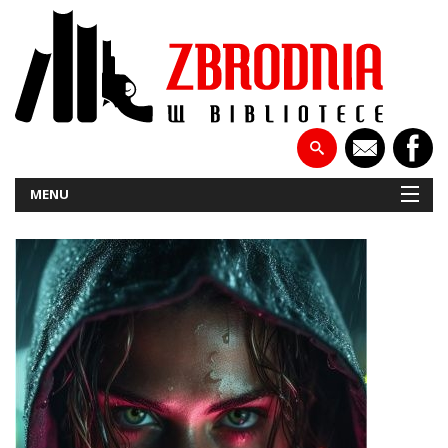
MENU
NOWOŚCI
PATRONATY
WYWIADY
RECENZJE