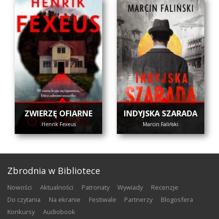
ZWIERZĘ OFIARNE
INDYJSKA SZARADA
Henrik Fexeus
Marcin Faliński
Zbrodnia w Bibliotece
nowości
aktualności
patronaty
wywiady
recenzje
do czytania
na ekranie
festiwale
partnerzy
blogosfera
konkursy
audiobook