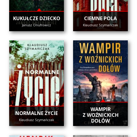
KUKUŁCZE DZIECKO
CIEMNE POLA
Janusz Onufrowicz
Klaudiusz Szymańczak
WAMPIR
NORMALNE ŻYCIE
Z WOŹNICKICH
DOŁÓW
Klaudiusz Szymańczak