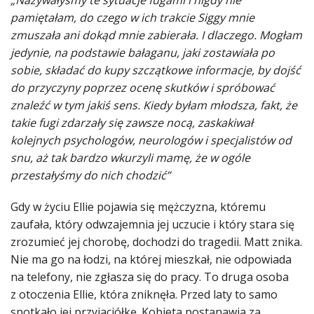
„Nazywałyśmy te sytuacje fugami i nigdy nie
pamiętałam, do czego w ich trakcie Siggy mnie
zmuszała ani dokąd mnie zabierała. I dlaczego. Mogłam
jedynie, na podstawie bałaganu, jaki zostawiała po
sobie, składać do kupy szczątkowe informacje, by dojść
do przyczyny poprzez ocenę skutków i spróbować
znaleźć w tym jakiś sens. Kiedy byłam młodsza, fakt, że
takie fugi zdarzały się zawsze nocą, zaskakiwał
kolejnych psychologów, neurologów i specjalistów od
snu, aż tak bardzo wkurzyli mamę, że w ogóle
przestałyśmy do nich chodzić”
Gdy w życiu Ellie pojawia się mężczyzna, któremu
zaufała, który odwzajemnia jej uczucie i który stara się
zrozumieć jej chorobę, dochodzi do tragedii. Matt znika.
Nie ma go na łodzi, na której mieszkał, nie odpowiada
na telefony, nie zgłasza się do pracy. To druga osoba
z otoczenia Ellie, która zniknęła. Przed laty to samo
spotkało jej przyjaciółkę. Kobieta postanawia za