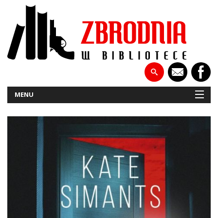
MENU
NOWOŚCI
PATRONATY
WYWIADY
RECENZJE