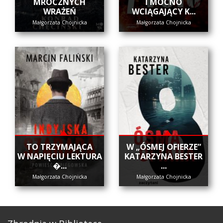
MROCZNYCH
I MOCNO
WRAŻEŃ
WCIĄGAJĄCY K...
Małgorzata Chojnicka
Małgorzata Chojnicka
​TO TRZYMAJĄCA
W „ÓSMEJ OFIERZE”
W NAPIĘCIU LEKTURA
KATARZYNA BESTER
�...
...
Małgorzata Chojnicka
Małgorzata Chojnicka