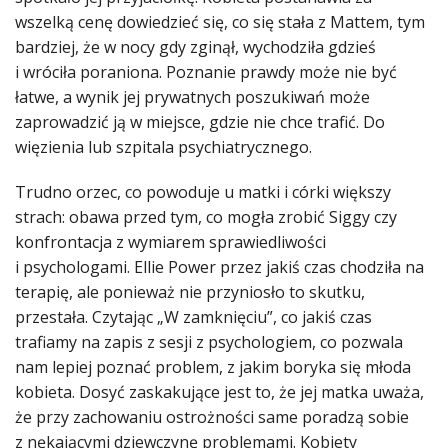
wszelką cenę dowiedzieć się, co się stała z Mattem, tym
bardziej, że w nocy gdy zginął, wychodziła gdzieś
i wróciła poraniona. Poznanie prawdy może nie być
łatwe, a wynik jej prywatnych poszukiwań może
zaprowadzić ją w miejsce, gdzie nie chce trafić. Do
więzienia lub szpitala psychiatrycznego.
Trudno orzec, co powoduje u matki i córki większy
strach: obawa przed tym, co mogła zrobić Siggy czy
konfrontacja z wymiarem sprawiedliwości
i psychologami. Ellie Power przez jakiś czas chodziła na
terapię, ale ponieważ nie przyniosło to skutku,
przestała. Czytając „W zamknięciu”, co jakiś czas
trafiamy na zapis z sesji z psychologiem, co pozwala
nam lepiej poznać problem, z jakim boryka się młoda
kobieta. Dosyć zaskakujące jest to, że jej matka uważa,
że przy zachowaniu ostrożności same poradzą sobie
z nękającymi dziewczynę problemami. Kobiety