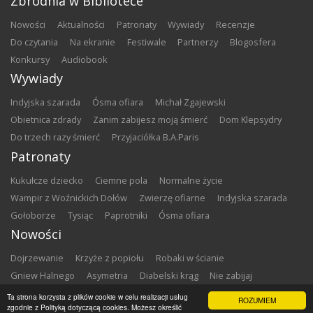
Zbrodnia w Bibliotece
nowości
aktualności
patronaty
wywiady
recenzje
do czytania
na ekranie
festiwale
partnerzy
blogosfera
konkursy
audiobook
Wywiady
Indyjska szarada
Ósma ofiara
Michał Zgajewski
Obietnica zdrady
Zanim zabijesz moją śmierć
Dom Klepsydry
Do trzech razy śmierć
Przyjaciółka B.A.Paris
Patronaty
Kukułcze dziecko
Ciemne pola
Normalne życie
Wampir z Woźnickich Dołów
Zwierzę ofiarne
Indyjska szarada
Gołoborze
Tysiąc
Paprotniki
Ósma ofiara
Nowości
Dojrzewanie
Krzyże z popiołu
Robaki w ścianie
Gniew Halnego
Asymetria
Diabelski krąg
Nie zabijaj
Dowody zbrodni
Zemsta
Matki chrzestne
Ta strona korzysta z plików cookie w celu realizacji usług
ROZUMIEM
zgodnie z Polityką dotyczącą cookies. Możesz określić