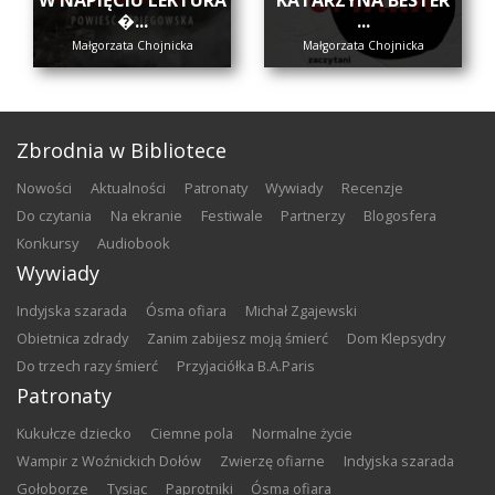
W NAPIĘCIU LEKTURA
KATARZYNA BESTER
�...
...
Małgorzata Chojnicka
Małgorzata Chojnicka
Zbrodnia w Bibliotece
nowości
aktualności
patronaty
wywiady
recenzje
do czytania
na ekranie
festiwale
partnerzy
blogosfera
konkursy
audiobook
Wywiady
Indyjska szarada
Ósma ofiara
Michał Zgajewski
Obietnica zdrady
Zanim zabijesz moją śmierć
Dom Klepsydry
Do trzech razy śmierć
Przyjaciółka B.A.Paris
Patronaty
Kukułcze dziecko
Ciemne pola
Normalne życie
Wampir z Woźnickich Dołów
Zwierzę ofiarne
Indyjska szarada
Gołoborze
Tysiąc
Paprotniki
Ósma ofiara