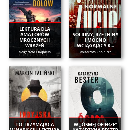
LEKTURA DLA
AMATORÓW
SOLIDNY, RZETELNY
MROCZNYCH
I MOCNO
WRAŻEŃ
WCIĄGAJĄCY K...
Małgorzata Chojnicka
Małgorzata Chojnicka
​TO TRZYMAJĄCA
W „ÓSMEJ OFIERZE”