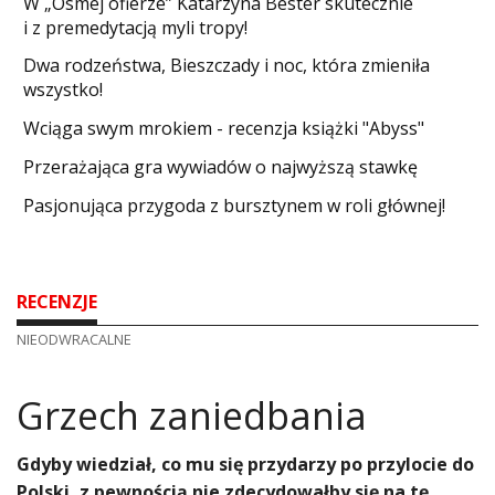
W „Ósmej ofierze” Katarzyna Bester skutecznie
i z premedytacją myli tropy!
Dwa rodzeństwa, Bieszczady i noc, która zmieniła
wszystko!
Wciąga swym mrokiem - recenzja książki "Abyss"
​Przerażająca gra wywiadów o najwyższą stawkę
Pasjonująca przygoda z bursztynem w roli głównej!
RECENZJE
NIEODWRACALNE
​Grzech zaniedbania
Gdyby wiedział, co mu się przydarzy po przylocie do
Polski, z pewnością nie zdecydowałby się na tę