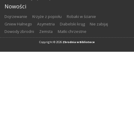
Nowości
Dojrzewanie
Krzyże z popiołu
Robaki w ścianie
Gniew Halnego
Asymetria
Diabelski krąg
Nie zabijaj
Dowody zbrodni
Zemsta
Matki chrzestne
Copyright ©
2026
Zbrodnia w Bibliotece