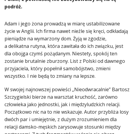
podróż.
Adam i jego żona prowadzą w miarę ustabilizowane
życie w Anglii. Ich firma nawet nieźle się kręci, odkładają
pieniądze na wymarzony dom. Żyją w zgodzie,
a delikatna rutyna, która zawitała do ich związku, jest
dla obojga czymś pożądanym. Niestety, spokój ten
zostanie brutalnie zburzony. List z Polski od dawnego
przyjaciela, który popełnił samobójstwo, zmieni
wszystko. I nie będą to zmiany na lepsze.
W swojej najnowszej powieści „Nieodwracalnie” Bartosz
Szczygielski bierze na warsztat kruchość, zarówno
człowieka jako jednostki, jak i międzyludzkich relacji.
Początkowo nic na to nie wskazuje. Autor przybliża losy
dwóch par i umiejętnie, z dużym zrozumieniem dla
relacji damsko-męskich zarysowuje stosunki między