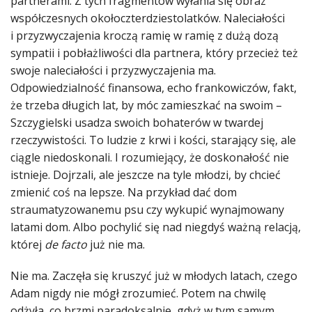
partnerami. Z tych fragmentów wyłania się obraz
współczesnych okołoczterdziestolatków. Naleciałości
i przyzwyczajenia kroczą ramię w ramię z dużą dozą
sympatii i pobłażliwości dla partnera, który przecież też
swoje naleciałości i przyzwyczajenia ma.
Odpowiedzialność finansowa, echo frankowiczów, fakt,
że trzeba długich lat, by móc zamieszkać na swoim –
Szczygielski usadza swoich bohaterów w twardej
rzeczywistości. To ludzie z krwi i kości, starający się, ale
ciągle niedoskonali. I rozumiejący, że doskonałość nie
istnieje. Dojrzali, ale jeszcze na tyle młodzi, by chcieć
zmienić coś na lepsze. Na przykład dać dom
straumatyzowanemu psu czy wykupić wynajmowany
latami dom. Albo pochylić się nad niegdyś ważną relacją,
której
de facto
już nie ma.
Nie ma. Zaczęła się kruszyć już w młodych latach, czego
Adam nigdy nie mógł zrozumieć. Potem na chwilę
odżyła, co brzmi paradoksalnie, gdyż w tym samym