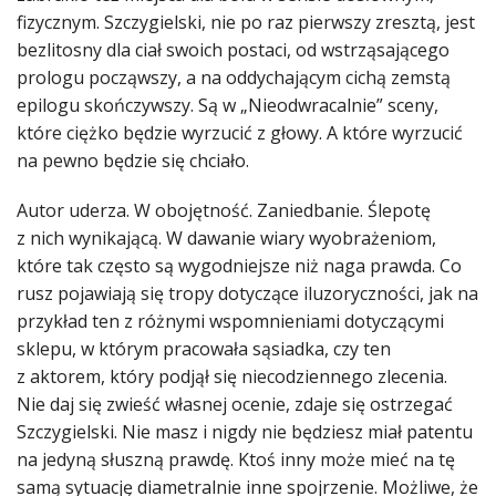
fizycznym. Szczygielski, nie po raz pierwszy zresztą, jest
bezlitosny dla ciał swoich postaci, od wstrząsającego
prologu począwszy, a na oddychającym cichą zemstą
epilogu skończywszy. Są w „Nieodwracalnie” sceny,
które ciężko będzie wyrzucić z głowy. A które wyrzucić
na pewno będzie się chciało.
Autor uderza. W obojętność. Zaniedbanie. Ślepotę
z nich wynikającą. W dawanie wiary wyobrażeniom,
które tak często są wygodniejsze niż naga prawda. Co
rusz pojawiają się tropy dotyczące iluzoryczności, jak na
przykład ten z różnymi wspomnieniami dotyczącymi
sklepu, w którym pracowała sąsiadka, czy ten
z aktorem, który podjął się niecodziennego zlecenia.
Nie daj się zwieść własnej ocenie, zdaje się ostrzegać
Szczygielski. Nie masz i nigdy nie będziesz miał patentu
na jedyną słuszną prawdę. Ktoś inny może mieć na tę
samą sytuację diametralnie inne spojrzenie. Możliwe, że