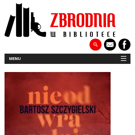
MENU
NOWOŚCI
PATRONATY
WYWIADY
RECENZJE