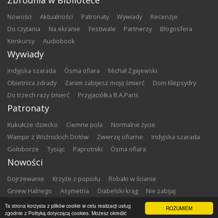
nowości
aktualności
patronaty
wywiady
recenzje
do czytania
na ekranie
festiwale
partnerzy
blogosfera
konkursy
audiobook
Wywiady
Indyjska szarada
Ósma ofiara
Michał Zgajewski
Obietnica zdrady
Zanim zabijesz moją śmierć
Dom Klepsydry
Do trzech razy śmierć
Przyjaciółka B.A.Paris
Patronaty
Kukułcze dziecko
Ciemne pola
Normalne życie
Wampir z Woźnickich Dołów
Zwierzę ofiarne
Indyjska szarada
Gołoborze
Tysiąc
Paprotniki
Ósma ofiara
Nowości
Dojrzewanie
Krzyże z popiołu
Robaki w ścianie
Gniew Halnego
Asymetria
Diabelski krąg
Nie zabijaj
Dowody zbrodni
Zemsta
Matki chrzestne
Ta strona korzysta z plików cookie w celu realizacji usług
ROZUMIEM
zgodnie z Polityką dotyczącą cookies. Możesz określić