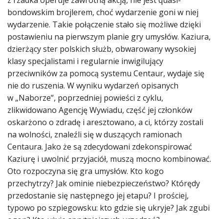
bondowskim brojlerem, choć wydarzenie goni w niej
wydarzenie. Takie połączenie stało się możliwe dzięki
postawieniu na pierwszym planie gry umysłów. Kaziura,
dzierżący ster polskich służb, obwarowany wysokiej
klasy specjalistami i regularnie inwigilujący
przeciwników za pomocą systemu Centaur, wydaje się
nie do ruszenia. W wyniku wydarzeń opisanych
w „Naborze”, poprzedniej powieści z cyklu,
zlikwidowano Agencję Wywiadu, część jej członków
oskarżono o zdradę i aresztowano, a ci, którzy zostali
na wolności, znaleźli się w duszących ramionach
Centaura. Jako że są zdecydowani zdekonspirować
Kaziurę i uwolnić przyjaciół, muszą mocno kombinować.
Oto rozpoczyna się gra umysłów. Kto kogo
przechytrzy? Jak ominie niebezpieczeństwo? Którędy
przedostanie się następnego jej etapu? I prościej,
typowo po szpiegowsku: kto gdzie się ukryje? Jak zgubi