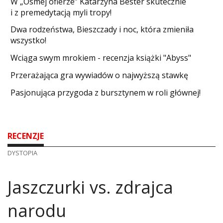
W „Ósmej ofierze” Katarzyna Bester skutecznie
i z premedytacją myli tropy!
Dwa rodzeństwa, Bieszczady i noc, która zmieniła
wszystko!
Wciąga swym mrokiem - recenzja książki "Abyss"
​Przerażająca gra wywiadów o najwyższą stawkę
Pasjonująca przygoda z bursztynem w roli głównej!
RECENZJE
DYSTOPIA
​Jaszczurki vs. zdrajca
narodu