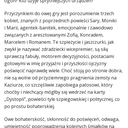
ogon? Kto użyje sprytniejszych urządzeń?
Przyczynkiem do owej gry jest porozumienie trzech
kobiet, znanych z poprzednich powieści Sary, Moniki
i Marii, agentek-banitek, emocjonalnie i zawodowo
związanych z aresztowanymi Zofią, Konradem,
Marcelem i Romanem. Te szpieżycie i jaszczurki, jak
zwykł je nazywać zdradziecki wicepremier, są siłą
sprawczą fabuły, motorem decyzyjności, postaciami
gotowymi w imię przyjaźni i przyszłości ojczyzny
poświęcić naprawdę wiele. Choć stoją po stronie dobra,
nie są wolne od przyziemnego pragnienia zemsty na
Kaziurze, co szczęśliwie zapobiega patosowi, który
choćby i niechcący mógłby się wedrzeć na karty
„Dystopii”, powieści tyle szpiegowskiej i politycznej, co
po prostu bohaterskiej.
Owe bohaterskość, skłonność do poświęceń, odwaga,
umiejętność poprowadzenia kolejnych śmiałków na