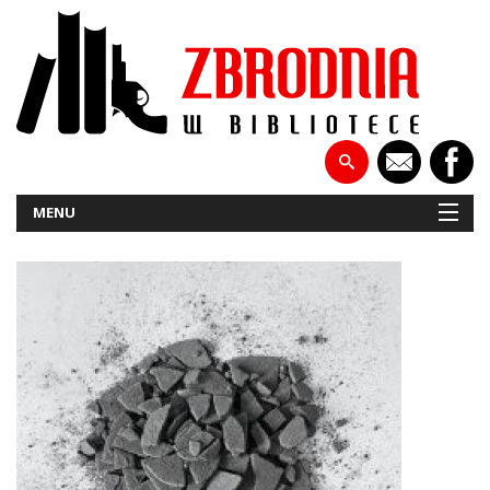
MENU
NOWOŚCI
PATRONATY
WYWIADY
RECENZJE