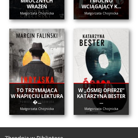
MROCZNYCH
I MOCNO
WRAŻEŃ
WCIĄGAJĄCY K...
Małgorzata Chojnicka
Małgorzata Chojnicka
​TO TRZYMAJĄCA
W „ÓSMEJ OFIERZE”
W NAPIĘCIU LEKTURA
KATARZYNA BESTER
�...
...
Małgorzata Chojnicka
Małgorzata Chojnicka
Zbrodnia w Bibliotece