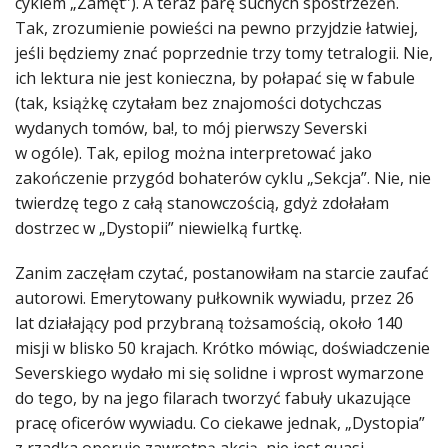
cyklem „Zamęt”). A teraz parę suchych spostrzeżeń.
Tak, zrozumienie powieści na pewno przyjdzie łatwiej,
jeśli będziemy znać poprzednie trzy tomy tetralogii. Nie,
ich lektura nie jest konieczna, by połapać się w fabule
(tak, książkę czytałam bez znajomości dotychczas
wydanych tomów, ba!, to mój pierwszy Severski
w ogóle). Tak, epilog można interpretować jako
zakończenie przygód bohaterów cyklu „Sekcja”. Nie, nie
twierdzę tego z całą stanowczością, gdyż zdołałam
dostrzec w „Dystopii” niewielką furtkę.
Zanim zaczęłam czytać, postanowiłam na starcie zaufać
autorowi. Emerytowany pułkownik wywiadu, przez 26
lat działający pod przybraną tożsamością, około 140
misji w blisko 50 krajach. Krótko mówiąc, doświadczenie
Severskiego wydało mi się solidne i wprost wymarzone
do tego, by na jego filarach tworzyć fabuły ukazujące
pracę oficerów wywiadu. Co ciekawe jednak, „Dystopia”
z rzadka operuje zawrotną akcją, nie jest quasi-