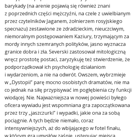
barykady (na arenie pojawią się również znani
z poprzednich części mężczyźni, na czele z uwielbianym
przez czytelników Jaganem, żołnierzem rosyjskiego
specnazu) zestawione ze zdradzieckim, nieuczciwym,
niemoralnym postępowaniem Kaziury, trzymającym za
mordy innych szemranych polityków, jasno wyznacza
granice dobra i zła. Severski zastosował mitologiczną
wręcz prostotę postaci, zaryzykuję też stwierdzenie, że
podporządkował ich psychologię działaniom
i wydarzeniom, a nie na odwrót. Owszem, wybrzmieje
w „Dystopii” parę mocno osobistych dramatów, nie ma
co jednak na siłę przypisywać im pogłębienia czy funkcji
wiodącej. Nie. Najważniejsza w nowej powieści byłego
oficera wywiadu jest wspomniana gra zapoczątkowana
przez trzy „jaszczurki” i wypadki, jakie ona za sobą
pociągnie. A tych będzie niemało, coraz
intensywniejszych, aż do wbijającego w fotel finału,
w którym gra umysłów zaśnie, ustępując miejsca