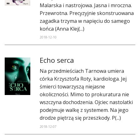
DO CZYTANIA
Malarska i nastrojowa. Jasna i mroczna.
Przewrotna. Precyzyjnie skonstruowana
NA EKRANIE
zagadka trzyma w napięciu do samego
końca (Anna Klej(...)
KONTAKT
2018-12-10
Echo serca
Na przedmieściach Tarnowa umiera
córka Krzysztofa Roty, kardiologa. Jej
śmierci towarzyszą niejasne
okoliczności. Mimo to prokuratura nie
wszczyna dochodzenia. Ojciec nastolatki
podejmuje walkę z systemem. Na jego
drodze piętrzą się przeszkody. P(...)
2018-12-07