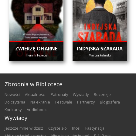
ZWIERZĘ OFIARNE
INDYJSKA SZARADA
Henrik Fexeus
Marcin Faliński
Zbrodnia w Bibliotece
nowości
aktualności
patronaty
wywiady
recenzje
do czytania
na ekranie
festiwale
partnerzy
blogosfera
konkursy
audiobook
Wywiady
Jeszcze mnie widzisz
Czyste zło
Incel
Fascynacja
Mój przyjaciel gangster
Nie wiesz, kim jesteś
B.A. Paris