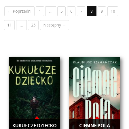
← Poprzedni
1
…
5
6
7
8
9
10
11
…
25
Następny →
KUKUŁCZE DZIECKO
CIEMNE POLA