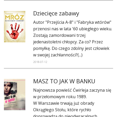
Dziecięce zabawy
Autor "Przejścia A-8" i "Fabryka wtórów"
przenosi nas w lata '60 ubiegłego wieku.
Zostają zamordowani trzej
jedenastoletni chłopcy. Za co? Przez
pomyłkę. Do czego zdolny jest człowiek
w swojej zachłanności?(...)
2018-07-12
MASZ TO JAK W BANKU
Najnowsza powieść Ćwirleja zaczyna się
w przełomowym roku 1989.
W Warszawie trwają już obrady
Okrągłego Stołu, które rychło
doprowadzą do nieodwracalnych