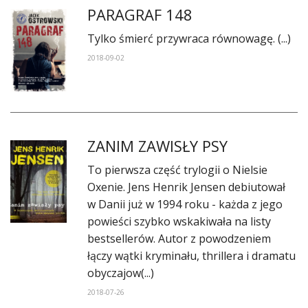
PARAGRAF 148
Tylko śmierć przywraca równowagę. (...)
2018-09-02
ZANIM ZAWISŁY PSY
To pierwsza część trylogii o Nielsie
Oxenie. Jens Henrik Jensen debiutował
w Danii już w 1994 roku - każda z jego
powieści szybko wskakiwała na listy
bestsellerów. Autor z powodzeniem
łączy wątki kryminału, thrillera i dramatu
obyczajow(...)
2018-07-26