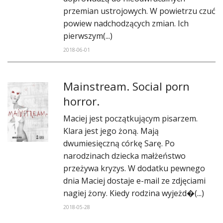
przemian ustrojowych. W powietrzu czuć
powiew nadchodzących zmian. Ich
pierwszym(...)
2018-06-01
​Mainstream. Social porn
horror.
Maciej jest początkującym pisarzem.
Klara jest jego żoną. Mają
dwumiesięczną córkę Sarę. Po
narodzinach dziecka małżeństwo
przeżywa kryzys. W dodatku pewnego
dnia Maciej dostaje e-mail ze zdjęciami
nagiej żony. Kiedy rodzina wyjeżd�(...)
2018-05-28