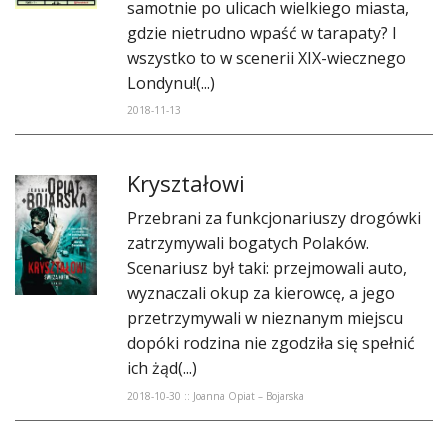
samotnie po ulicach wielkiego miasta,
gdzie nietrudno wpaść w tarapaty? I
wszystko to w scenerii XIX-wiecznego
Londynu!(...)
2018-11-13
Kryształowi
Przebrani za funkcjonariuszy drogówki
zatrzymywali bogatych Polaków.
Scenariusz był taki: przejmowali auto,
wyznaczali okup za kierowcę, a jego
przetrzymywali w nieznanym miejscu
dopóki rodzina nie zgodziła się spełnić
ich żąd(...)
2018-10-30 :: Joanna Opiat – Bojarska