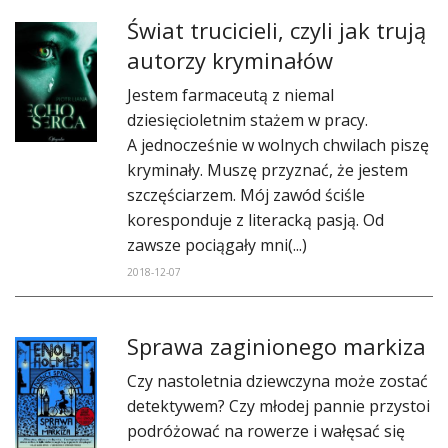
​Świat trucicieli, czyli jak trują
autorzy kryminałów
Jestem farmaceutą z niemal
dziesięcioletnim stażem w pracy.
A jednocześnie w wolnych chwilach piszę
kryminały. Muszę przyznać, że jestem
szczęściarzem. Mój zawód ściśle
koresponduje z literacką pasją. Od
zawsze pociągały mni(...)
2018-12-07
Sprawa zaginionego markiza
​Czy nastoletnia dziewczyna może zostać
detektywem? Czy młodej pannie przystoi
podróżować na rowerze i wałęsać się