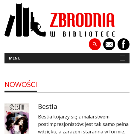
MENU
NOWOŚCI
NOWOŚCI
PATRONATY
Bestia
WYWIADY
​Bestia kojarzy się z malarstwem
RECENZJE
postimpresjonistów: jest tak samo pełna
wdzięku, a zarazem staranna w formie.