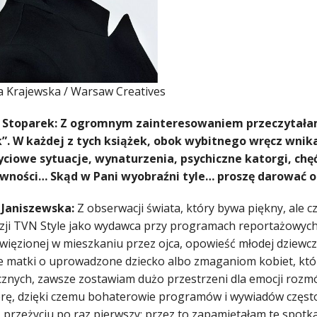
za Krajewska / Warsaw Creatives
 Stoparek: Z ogromnym zainteresowaniem przeczytałam
”. W każdej z tych książek, obok wybitnego wręcz wn
yciowe sytuacje, wynaturzenia, psychiczne katorgi, chę
wności… Skąd w Pani wyobraźni tyle… proszę darować o
 Janiszewska:
Z obserwacji świata, który bywa piękny, ale 
izji TVN Style jako wydawca przy programach reportażowych d
więzionej w mieszkaniu przez ojca, opowieść młodej dziewczy
ce matki o uprowadzone dziecko albo zmaganiom kobiet, któ
znych, zawsze zostawiam dużo przestrzeni dla emocji rozmó
rę, dzięki czemu bohaterowie programów i wywiadów często 
 przeżyciu po raz pierwszy; przez to zapamiętałam te spotka