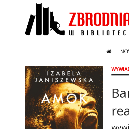
NO
WYWIA
Ba
rea
wywi