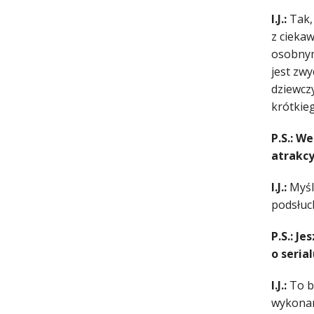
I.J.:
Tak, 
z ciekaw
osobnym
jest zw
dziewczy
krótkieg
P.S.: W
atrakcy
I.J.:
Myślę
podsłuc
P.S.: Je
o seria
I.J.:
To by
wykonan