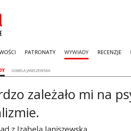
WOŚCI
PATRONATY
WYWIADY
RECENZJE
DY
IZABELA JANISZEWSKA
rdzo zależało mi na p
lizmie.
ad z
Izabelą Janiszewską