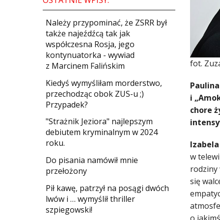
Należy przypominać, że ZSRR był
także najeźdźcą tak jak
współczesna Rosja, jego
kontynuatorka - wywiad
fot. Zu
z Marcinem Falińskim
Kiedyś wymyśliłam morderstwo,
Paulina
przechodząc obok ZUS-u ;)
i „Amok
Przypadek?
chore ż
"Strażnik Jeziora" najlepszym
intensy
debiutem kryminalnym w 2024
roku.
Izabela
w telew
Do pisania namówił mnie
rodziny 
przełożony
się wal
​Pił kawę, patrzył na posągi dwóch
empatyc
lwów i … wymyślił thriller
atmosfe
szpiegowski!
o jakimś