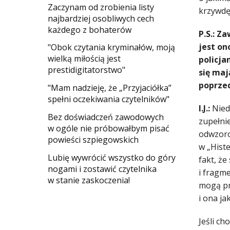
Zaczynam od zrobienia listy
krzywdę 
najbardziej osobliwych cech
każdego z bohaterów
P.S.: Z
jest on
"Obok czytania kryminałów, moją
wielką miłością jest
policja
prestidigitatorstwo"
się maj
poprzed
"Mam nadzieję, że „Przyjaciółka”
spełni oczekiwania czytelników"
I.J.:
Nied
Bez doświadczeń zawodowych
zupełni
w ogóle nie próbowałbym pisać
odwzoro
powieści szpiegowskich
w „Histe
​Lubię wywrócić wszystko do góry
fakt, że
nogami i zostawić czytelnika
i fragme
w stanie zaskoczenia!
mogą pr
i ona ja
Jeśli ch