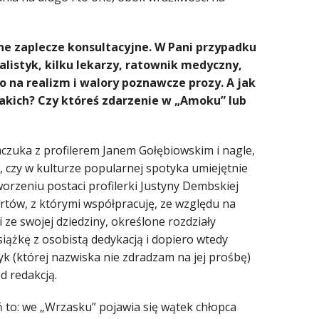
ne zaplecze konsultacyjne. W Pani przypadku
listyk, kilku lekarzy, ratownik medyczny,
o na realizm i walory poznawcze prozy. A jak
takich? Czy któreś zdarzenie w „Amoku” lub
zuka z profilerem Janem Gołębiowskim i nagle,
, czy w kulturze popularnej spotyka umiejętnie
rzeniu postaci profilerki Justyny Dembskiej
ertów, z którymi współpracuję, ze względu na
ze swojej dziedziny, określone rozdziały
siążkę z osobistą dedykacją i dopiero wtedy
k (której nazwiska nie zdradzam na jej prośbę)
d redakcją.
zeń to: we „Wrzasku” pojawia się wątek chłopca