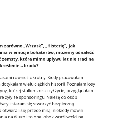
 zarówno „Wrzask”, „Histerię”, jak
ikania w emocje bohaterów, możemy odnaleźć
ć zemsty, która mimo upływu lat nie traci na
kreślenie… brudu?
czasami również okrutny. Kiedy pracowałam
otykałam wielu ciężkich historii. Poznałam losy
ny, której stalker zniszczył życie, przyglądałam
re żyły ze sponsoringu. Należę do osób
wcy i staram się stworzyć bezpieczną
otwierali się przede mną, niekiedy mówili
nia na długo i to one, obok wrażliwości na