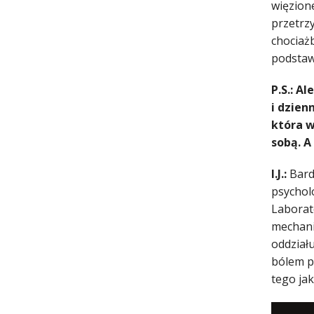
więzione
przetrzy
chociaż
podstaw
P.S.: A
i dzien
która w
sobą. A
I.J.:
Bardz
psychol
Laborat
mechani
oddział
bólem p
tego jak