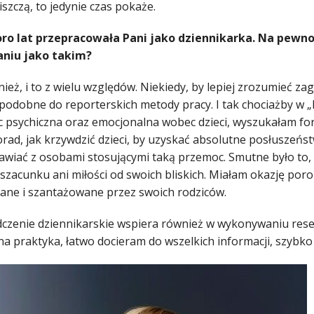
ziszczą, to jedynie czas pokaże.
poro lat przepracowała Pani jako dziennikarka. Na pewn
aniu jako takim?
eż, i to z wielu względów. Niekiedy, by lepiej zrozumieć zaga
podobne do reporterskich metody pracy. I tak chociażby w „H
 psychiczna oraz emocjonalna wobec dzieci, wyszukałam fora
rad, jak krzywdzić dzieci, by uzyskać absolutne posłuszeńst
wiać z osobami stosującymi taką przemoc. Smutne było to, ż
 szacunku ani miłości od swoich bliskich. Miałam okazję por
ane i szantażowane przez swoich rodziców.
czenie dziennikarskie wspiera również w wykonywaniu resear
a praktyka, łatwo docieram do wszelkich informacji, szybko 