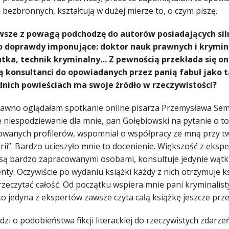
bezbronnych, kształtują w dużej mierze to, o czym piszę.
awsze z powagą podchodzę do autorów posiadających sil
o doprawdy imponujące: doktor nauk prawnych i krymina
ntka, technik kryminalny… Z pewnością przekłada się on
ą konsultanci do opowiadanych przez panią fabuł jako 
nich powieściach ma swoje źródło w rzeczywistości?
awno oglądałam spotkanie online pisarza Przemysława Semc
e niespodziewanie dla mnie, pan Gołębiowski na pytanie o to
wanych profilerów, wspomniał o współpracy ze mną przy two
rii”. Bardzo ucieszyło mnie to docenienie. Większość z eksp
 są bardzo zapracowanymi osobami, konsultuje jedynie wątki 
nty. Oczywiście po wydaniu książki każdy z nich otrzymuje k
zeczytać całość. Od początku wspiera mnie pani kryminalisty
ko jedyna z ekspertów zawsze czyta całą książkę jeszcze prze
odzi o podobieństwa fikcji literackiej do rzeczywistych zdar