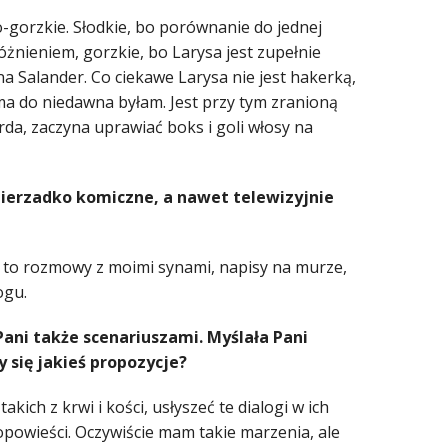
o-gorzkie. Słodkie, bo porównanie do jednej
óżnieniem, gorzkie, bo Larysa jest zupełnie
a Salander. Co ciekawe Larysa nie jest hakerką,
ama do niedawna byłam. Jest przy tym zranioną
arda, zaczyna uprawiać boks i goli włosy na
 nierzadko komiczne, a nawet telewizyjnie
są to rozmowy z moimi synami, napisy na murze,
ogu.
ani także scenariuszami. Myślała Pani
 się jakieś propozycje?
ich z krwi i kości, usłyszeć te dialogi w ich
opowieści. Oczywiście mam takie marzenia, ale