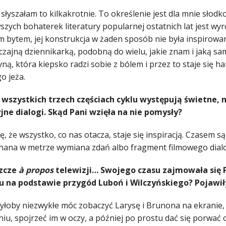
słyszałam to kilkakrotnie. To określenie jest dla mnie słodk
szych bohaterek literatury popularnej ostatnich lat jest wyr
 bytem, jej konstrukcja w żaden sposób nie była inspirowan
yczajną dziennikarką, podobną do wielu, jakie znam i jaką s
ną, która kiepsko radzi sobie z bólem i przez to staje się h
o jeża.
e wszystkich trzech częściach cyklu występują świetne,
jne dialogi. Skąd Pani wzięła na nie pomysły?
, że wszystko, co nas otacza, staje się inspiracją. Czasem 
hana w metrze wymiana zdań albo fragment filmowego dial
szcze
à propos
telewizji… Swojego czasu zajmowała się P
lu na podstawie przygód Luboń i Wilczyńskiego? Pojawiły
łoby niezwykłe móc zobaczyć Larysę i Brunona na ekranie, tak
iu, spojrzeć im w oczy, a później po prostu dać się porwać 