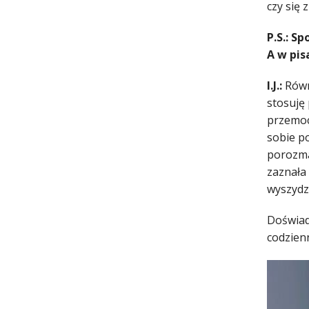
czy się 
P.S.: S
A w pis
I.J.:
Równi
stosuję 
przemoc
sobie po
porozma
zaznała
wyszydz
Doświad
codzienn