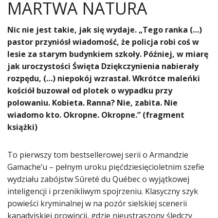
MARTWA NATURA
Nic nie jest takie, jak się wydaje. „Tego ranka (…)
pastor przyniósł wiadomość, że policja robi coś w
lesie za starym budynkiem szkoły. Później, w miarę
jak uroczystości Święta Dziękczynienia nabierały
rozpędu, (…) niepokój wzrastał. Wkrótce maleńki
kościół buzował od plotek o wypadku przy
polowaniu. Kobieta. Ranna? Nie, zabita. Nie
wiadomo kto. Okropne. Okropne.” (fragment
książki)
To pierwszy tom bestsellerowej serii o Armandzie
Gamache’u – pełnym uroku pięćdziesięcioletnim szefie
wydziału zabójstw Sûreté du Québec o wyjątkowej
inteligencji i przenikliwym spojrzeniu. Klasyczny szyk
powieści kryminalnej w na pozór sielskiej scenerii
kanadyjskiej prowincji, gdzie nieustraszony śledczy