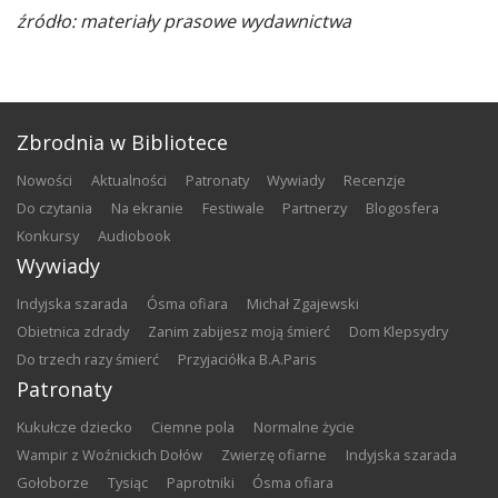
źródło: materiały prasowe wydawnictwa
Zbrodnia w Bibliotece
nowości
aktualności
patronaty
wywiady
recenzje
do czytania
na ekranie
festiwale
partnerzy
blogosfera
konkursy
audiobook
Wywiady
Indyjska szarada
Ósma ofiara
Michał Zgajewski
Obietnica zdrady
Zanim zabijesz moją śmierć
Dom Klepsydry
Do trzech razy śmierć
Przyjaciółka B.A.Paris
Patronaty
Kukułcze dziecko
Ciemne pola
Normalne życie
Wampir z Woźnickich Dołów
Zwierzę ofiarne
Indyjska szarada
Gołoborze
Tysiąc
Paprotniki
Ósma ofiara