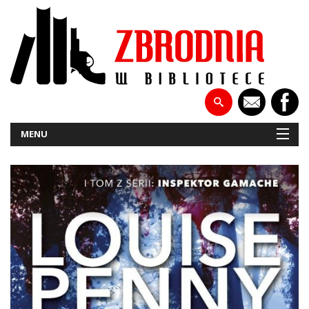
MENU
NOWOŚCI
PATRONATY
WYWIADY
RECENZJE