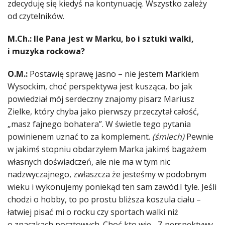
zdecyduję się kiedyś na kontynuację. Wszystko zależy
od czytelników.
M.Ch.: Ile Pana jest w Marku, bo i sztuki walki,
i muzyka rockowa?
O.M.:
Postawię sprawę jasno – nie jestem Markiem
Wysockim, choć perspektywa jest kusząca, bo jak
powiedział mój serdeczny znajomy pisarz Mariusz
Zielke, który chyba jako pierwszy przeczytał całość,
„masz fajnego bohatera”. W świetle tego pytania
powinienem uznać to za komplement.
(śmiech)
Pewnie
w jakimś stopniu obdarzyłem Marka jakimś bagażem
własnych doświadczeń, ale nie ma w tym nic
nadzwyczajnego, zwłaszcza że jesteśmy w podobnym
wieku i wykonujemy poniekąd ten sam zawód.I tyle. Jeśli
chodzi o hobby, to po prostu bliższa koszula ciału –
łatwiej pisać mi o rocku czy sportach walki niż
o znaczkach pocztowych. Choć kto wie... Z perspektywy