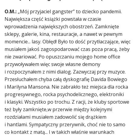
O.M.:
„Mój przyjaciel gangster” to dziecko pandemii.
Największa część książki powstała w czasie
wprowadzenia największych obostrzeń. Zamknięte
sklepy, galerie, kina, restauracje, a nawet w pewnym
momencie... lasy. Obłęd! Było to dość przytłaczające, więc
musiałem jakoś zagospodarować czas poza pracą, żeby
nie zwariować. Po opuszczaniu mojego home office
przywoływałem więc swoje własne demony
i rozpoczynałem z nimi dialog. Zazwyczaj przy muzyce.
Przesłuchałem chyba całą dyskografię Davida Bowiego
i Marilyna Mansona. Nie zabrakło też miejsca dla rocka
progresywnego, rocka psychodelicznego, elektroniki
i klasyki. Wszystko po trochu. Z racji, że kluby sportowe
też były zamknięte,w przerwie między kolejnymi
rozdziałami musiałem zadowolić się drążkiem
i hantlami. Sympatyczny przerywnik, choć nie to samo
co kontakt z matą... I w takich właśnie warunkach