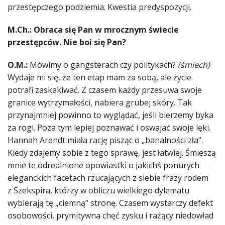
przestępczego podziemia. Kwestia predyspozycji.
M.Ch.: Obraca się Pan w mrocznym świecie
przestępców. Nie boi się Pan?
O.M.:
Mówimy o gangsterach czy politykach?
(śmiech)
Wydaje mi się, że ten etap mam za sobą, ale życie
potrafi zaskakiwać. Z czasem każdy przesuwa swoje
granice wytrzymałości, nabiera grubej skóry. Tak
przynajmniej powinno to wyglądać, jeśli bierzemy byka
za rogi. Poza tym lepiej poznawać i oswajać swoje lęki.
Hannah Arendt miała rację pisząc o „banalności zła”.
Kiedy zdajemy sobie z tego sprawę, jest łatwiej. Śmieszą
mnie te odrealnione opowiastki o jakichś ponurych
eleganckich facetach rzucających z siebie frazy rodem
z Szekspira, którzy w obliczu wielkiego dylematu
wybierają tę „ciemną” stronę. Czasem wystarczy defekt
osobowości, prymitywna chęć zysku i rażący niedowład