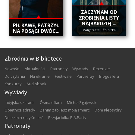
ZACZYNAM OD
ZROBIENIA LISTY
NAJBARDZIEJ ...
​PIŁ KAWĘ, PATRZYŁ
NA POSĄGI DWÓC...
Małgorzata Chojnicka
Zbrodnia w Bibliotece
nowości
aktualności
patronaty
wywiady
recenzje
do czytania
na ekranie
festiwale
partnerzy
blogosfera
konkursy
audiobook
Wywiady
Indyjska szarada
Ósma ofiara
Michał Zgajewski
Obietnica zdrady
Zanim zabijesz moją śmierć
Dom Klepsydry
Do trzech razy śmierć
Przyjaciółka B.A.Paris
Patronaty