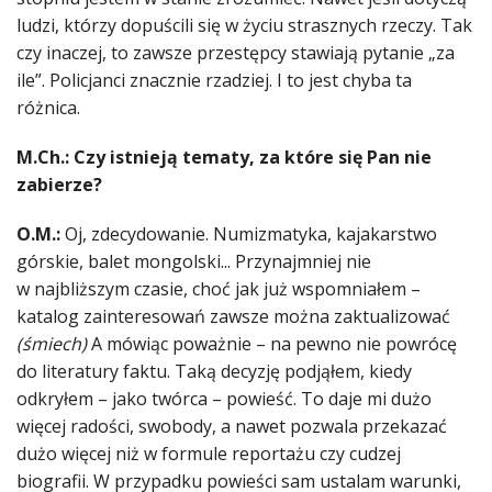
ludzi, którzy dopuścili się w życiu strasznych rzeczy. Tak
czy inaczej, to zawsze przestępcy stawiają pytanie „za
ile”. Policjanci znacznie rzadziej. I to jest chyba ta
różnica.
M.Ch.: Czy istnieją tematy, za które się Pan nie
zabierze?
O.M.:
Oj, zdecydowanie. Numizmatyka, kajakarstwo
górskie, balet mongolski... Przynajmniej nie
w najbliższym czasie, choć jak już wspomniałem –
katalog zainteresowań zawsze można zaktualizować
(śmiech)
A mówiąc poważnie – na pewno nie powrócę
do literatury faktu. Taką decyzję podjąłem, kiedy
odkryłem – jako twórca – powieść. To daje mi dużo
więcej radości, swobody, a nawet pozwala przekazać
dużo więcej niż w formule reportażu czy cudzej
biografii. W przypadku powieści sam ustalam warunki,