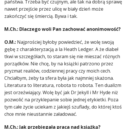
państwa. Trzeba być czujnym, ale tak na dobrą sprawę
nawet przejście przez ulicę w biały dzień może
zakończyć się śmiercią. Bywa i tak.
M.Ch.: Dlaczego woli Pan zachować anonimowość?
O.M.:
Najprościej byłoby powiedzieć, że wolę swoją
gębę z charakteryzacją a la Heath Ledger. A że diabeł
tkwi w szczegółach, to staram się nie mieszać różnych
porządków. Nie chcę, by na książki patrzono przez
pryzmat realiów, codziennej pracy czy moich cech.
Chciałbym, żeby ta sfera była jak najmniej skażona.
Literatura to literatura, robota to robota. Ten dualizm
jest orzeźwiający. Wolę być jak Dr Jekyll i Mr Hyde niż
pozwolić na przyklepanie sobie jednej etykietki. Poza
tym całe życie uciekam z jakiejś szuflady, do której ktoś
chce mnie nieustannie załadować.
M.Ch.: Jak przebiegała praca nad książką?