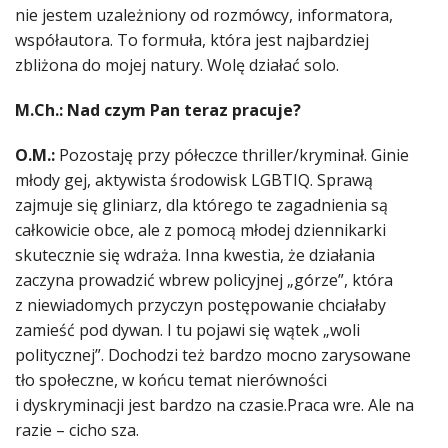
nie jestem uzależniony od rozmówcy, informatora,
współautora. To formuła, która jest najbardziej
zbliżona do mojej natury. Wolę działać solo.
M.Ch.: Nad czym Pan teraz pracuje?
O.M.:
Pozostaję przy półeczce thriller/kryminał. Ginie
młody gej, aktywista środowisk LGBTIQ. Sprawą
zajmuje się gliniarz, dla którego te zagadnienia są
całkowicie obce, ale z pomocą młodej dziennikarki
skutecznie się wdraża. Inna kwestia, że działania
zaczyna prowadzić wbrew policyjnej „górze”, która
z niewiadomych przyczyn postępowanie chciałaby
zamieść pod dywan. I tu pojawi się wątek „woli
politycznej”. Dochodzi też bardzo mocno zarysowane
tło społeczne, w końcu temat nierówności
i dyskryminacji jest bardzo na czasie.Praca wre. Ale na
razie – cicho sza.