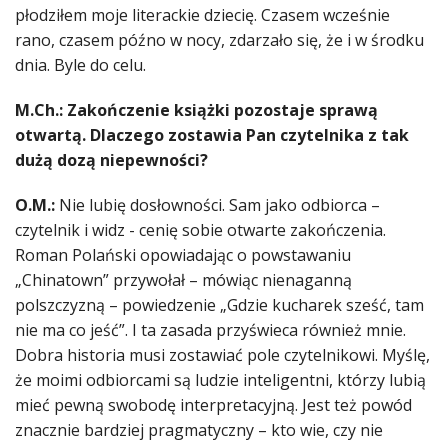
płodziłem moje literackie dziecię. Czasem wcześnie
rano, czasem późno w nocy, zdarzało się, że i w środku
dnia. Byle do celu.
M.Ch.: Zakończenie książki pozostaje sprawą
otwartą. Dlaczego zostawia Pan czytelnika z tak
dużą dozą niepewności?
O.M.:
Nie lubię dosłowności. Sam jako odbiorca –
czytelnik i widz - cenię sobie otwarte zakończenia.
Roman Polański opowiadając o powstawaniu
„Chinatown” przywołał – mówiąc nienaganną
polszczyzną – powiedzenie „Gdzie kucharek sześć, tam
nie ma co jeść”. I ta zasada przyświeca również mnie.
Dobra historia musi zostawiać pole czytelnikowi. Myślę,
że moimi odbiorcami są ludzie inteligentni, którzy lubią
mieć pewną swobodę interpretacyjną. Jest też powód
znacznie bardziej pragmatyczny – kto wie, czy nie