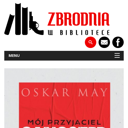
MENU
NOWOŚCI
PATRONATY
WYWIADY
RECENZJE