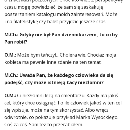
czasu mogę powiedzieć, że sam się zaskakuję
poszerzaniem katalogu moich zainteresowań. Może
i na filatelistykę czy balet przyjdzie jeszcze czas.
M.Ch.: Gdyby nie był Pan dziennikarzem, to co by
Pan robił?
O.M.:
Może bym tańczył... Cholera wie. Chociaż moja
kobieta ma pewnie inne zdanie na ten temat.
M.Ch.:
Uważa Pan, że każdego człowieka da się
podejść, czy może istnieją tacy niezłomni?
O.M.:
Ci niezłomni leżą na cmentarzu. Każdy ma jakiś
cel, który chce osiągnąć. I o ile człowiek jakoś w ten cel
się wpisuje, może na tym skorzystać. Albo wręcz
odwrotnie, co pokazuje przykład Marka Wysockiego.
Coś za coś. Sam też to przerabiałem.