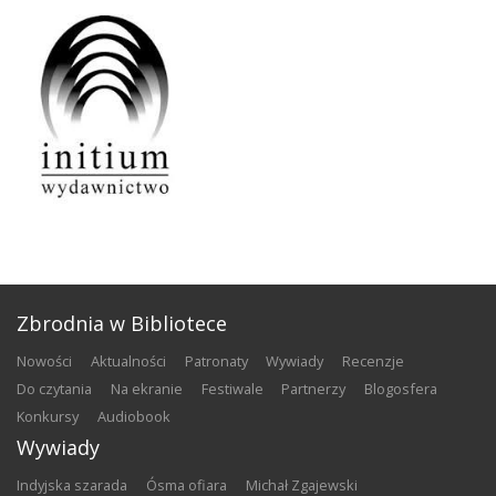
Zbrodnia w Bibliotece
nowości
aktualności
patronaty
wywiady
recenzje
do czytania
na ekranie
festiwale
partnerzy
blogosfera
konkursy
audiobook
Wywiady
Indyjska szarada
Ósma ofiara
Michał Zgajewski