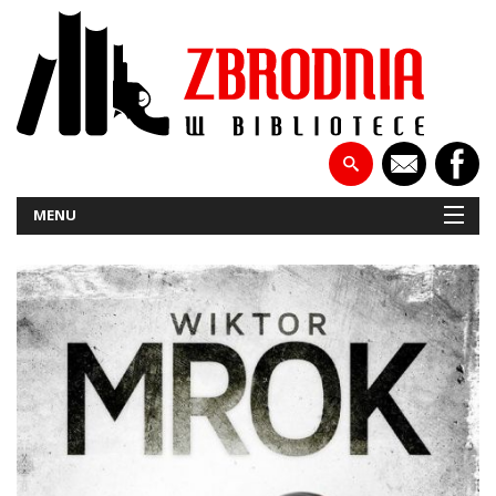
MENU
NOWOŚCI
PATRONATY
WYWIADY
RECENZJE