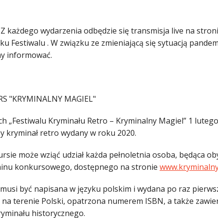
 Z każdego wydarzenia odbędzie się transmisja live na stron
ku Festiwalu . W związku ze zmieniającą się sytuacją pandem
y informować.
S "KRYMINALNY MAGIEL"
h „Festiwalu Kryminału Retro – Kryminalny Magiel” 1 lutego
zy kryminał retro wydany w roku 2020.
rsie może wziąć udział każda pełnoletnia osoba, będąca ob
inu konkursowego, dostępnego na stronie
www.kryminalny
 musi być napisana w języku polskim i wydana po raz pierw
ę na terenie Polski, opatrzona numerem ISBN, a także zawi
ryminału historycznego.