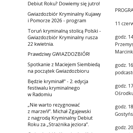
Debiut Roku? Dowiemy się jutro!
PROGRA
Gwiazdozbiór Kryminalny Kujawy
i Pomorze 2026 - program
11 czerw
Toruń kryminalną stolicą Polski -
godz. 1
Gwiazdozbiór Kryminalny rusza
22 kwietnia.
Przemysł
Marcin
​Prawdziwy GWIAZDOZBIÓR!
Spotkanie z Maciejem Siembiedą
godz. 16
na początek Gwiazdozbioru
podcast
​Będzie kryminał!" - 2. edycja
godz. 17
festiwalu kryminalnego
Ośrodku
w Radomiu
„Nie warto rezygnować
godz. 1
z marzeń!”. Michał Zgajewski
Gostyńs
z nagrodą Kryminalny Debiut
Roku za „Strażnika jeziora”.
godz. 2