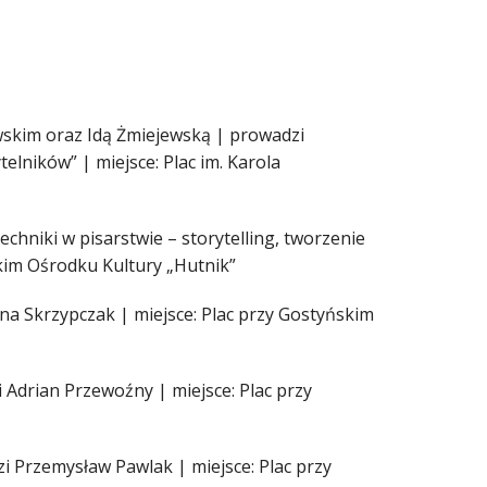
wskim oraz Idą Żmiejewską | prowadzi
elników” | miejsce: Plac im. Karola
chniki w pisarstwie – storytelling, tworzenie
kim Ośrodku Kultury „Hutnik”
ina Skrzypczak | miejsce: Plac przy Gostyńskim
Adrian Przewoźny | miejsce: Plac przy
 Przemysław Pawlak | miejsce: Plac przy