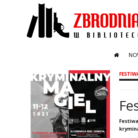
NO
FESTIW
Fe
Festiwa
krymina