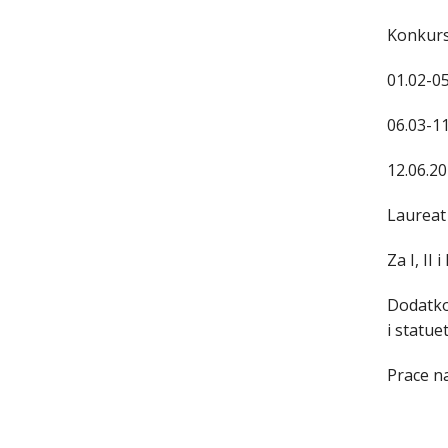
Konkurs
01.02-05
06.03-11
12.06.2
Laureat
Za I, II
Dodatko
i statue
Prace na