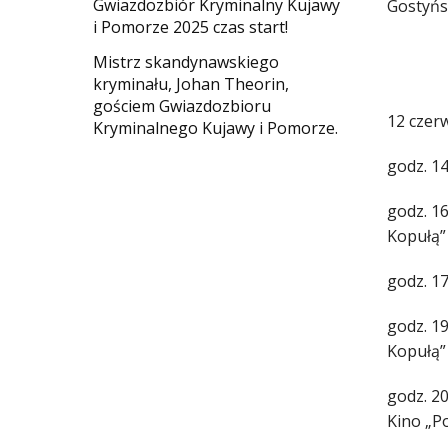
Gwiazdozbiór Kryminalny Kujawy
Gostyńs
i Pomorze 2025 czas start!
Mistrz skandynawskiego
kryminału, Johan Theorin,
gościem Gwiazdozbioru
12 czerw
Kryminalnego Kujawy i Pomorze.
godz. 14
godz. 1
Kopułą”
godz. 1
godz. 1
Kopułą”
godz. 2
Kino „P