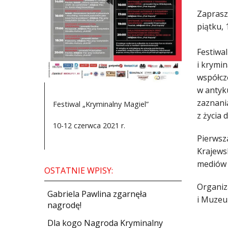
Zaprasz
piątku, 
Festiwa
i krymi
współcz
w antyku
zaznani
Festiwal „Kryminalny Magiel”
z życia 
10-12 czerwca 2021 r.
Pierwsza
Krajews
mediów 
OSTATNIE WPISY:
Organiz
Gabriela Pawlina zgarnęła
i Muzeu
nagrodę!
Dla kogo Nagroda Kryminalny