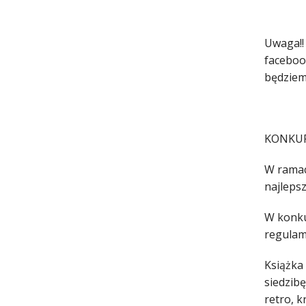
Uwaga!!
faceboo
będziem
KONKUR
W ramac
najleps
W konku
regulam
Książka
siedzib
retro, k