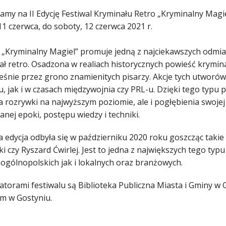
amy na II Edycję Festiwal Kryminału Retro „Kryminalny Magie
11 czerwca, do soboty, 12 czerwca 2021 r.
l „Kryminalny Magiel” promuje jedną z najciekawszych odmia
nał retro. Osadzona w realiach historycznych powieść krymi
eśnie przez grono znamienitych pisarzy. Akcje tych utwor
, jak i w czasach międzywojnia czy PRL-u. Dzięki tego typu 
a rozrywki na najwyższym poziomie, ale i pogłębienia swojej
danej epoki, postępu wiedzy i techniki.
 edycja odbyła się w październiku 2020 roku goszcząc takie
ki czy Ryszard Ćwirlej. Jest to jedna z największych tego t
ogólnopolskich jak i lokalnych oraz branżowych.
atorami festiwalu są Biblioteka Publiczna Miasta i Gminy w 
m w Gostyniu.