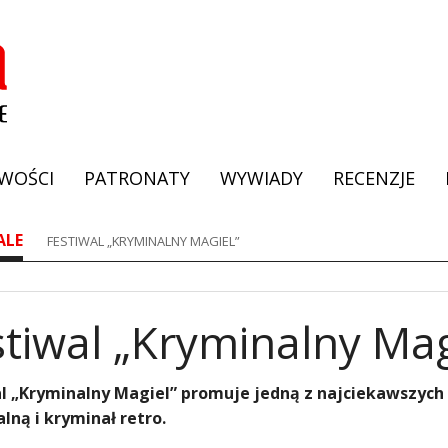
WOŚCI
PATRONATY
WYWIADY
RECENZJE
ALE
FESTIWAL „KRYMINALNY MAGIEL”
stiwal „Kryminalny Mag
l „Kryminalny Magiel” promuje jedną z najciekawszych
lną i kryminał retro.