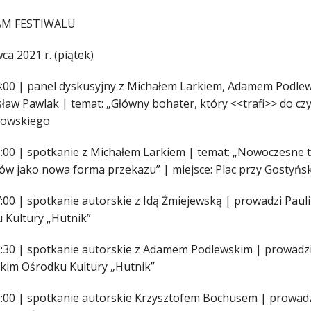
M FESTIWALU
ca 2021 r. (piątek)
4:00 | panel dyskusyjny z Michałem Larkiem, Adamem Podle
aw Pawlak | temat: „Główny bohater, który <<trafi>> do czyt
kowskiego
:00 | spotkanie z Michałem Larkiem | temat: „Nowoczesne te
ów jako nowa forma przekazu” | miejsce: Plac przy Gostyńs
:00 | spotkanie autorskie z Idą Żmiejewską | prowadzi Paul
 Kultury „Hutnik”
8:30 | spotkanie autorskie z Adamem Podlewskim | prowadzi 
kim Ośrodku Kultury „Hutnik”
0:00 | spotkanie autorskie Krzysztofem Bochusem | prowadzi