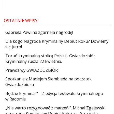
OSTATNIE WPISY:
Gabriela Pawlina zgarnęła nagrodę!
Dla kogo Nagroda Kryminalny Debiut Roku? Dowiemy
się jutro!
Toruń kryminalną stolicą Polski - Gwiazdozbiór
Kryminalny rusza 22 kwietnia.
​Prawdziwy GWIAZDOZBIÓR!
Spotkanie z Maciejem Siembiedą na początek
Gwiazdozbioru
​Będzie kryminał!" - 2. edycja festiwalu kryminalnego
w Radomiu
„Nie warto rezygnować z marzeń!”. Michał Zgajewski
z nagrodą Kryminalny Debiut Roku za „Strażnika