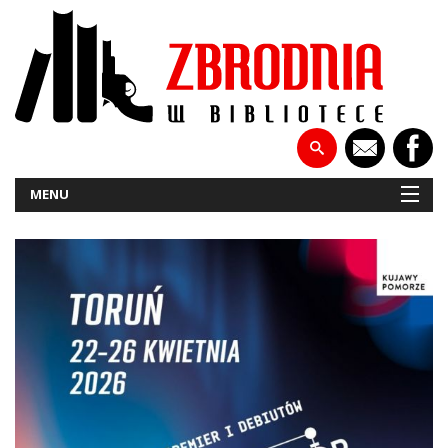
MENU
NOWOŚCI
PATRONATY
WYWIADY
RECENZJE