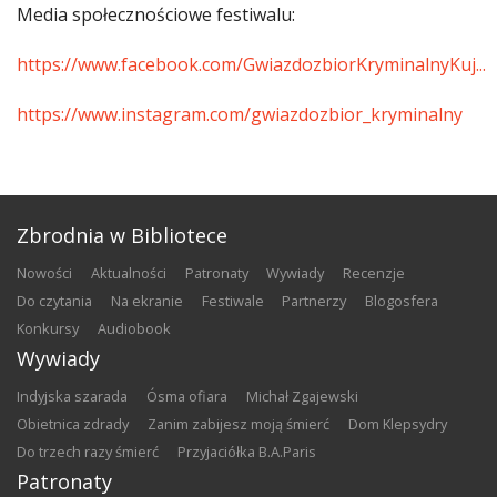
Media społecznościowe festiwalu:
https://www.facebook.com/GwiazdozbiorKryminalnyKuj...
https://www.instagram.com/gwiazdozbior_kryminalny
Zbrodnia w Bibliotece
nowości
aktualności
patronaty
wywiady
recenzje
do czytania
na ekranie
festiwale
partnerzy
blogosfera
konkursy
audiobook
Wywiady
Indyjska szarada
Ósma ofiara
Michał Zgajewski
Obietnica zdrady
Zanim zabijesz moją śmierć
Dom Klepsydry
Do trzech razy śmierć
Przyjaciółka B.A.Paris
Patronaty