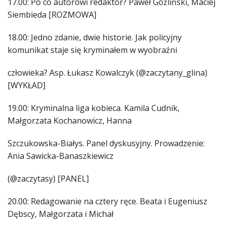
17.00: Po co autorowi redaktor? Paweł Goźliński, Maciej
Siembieda [ROZMOWA]
18.00: Jedno zdanie, dwie historie. Jak policyjny
komunikat staje się kryminałem w wyobraźni
człowieka? Asp. Łukasz Kowalczyk (@zaczytany_glina)
[WYKŁAD]
19.00: Kryminalna liga kobieca. Kamila Cudnik,
Małgorzata Kochanowicz, Hanna
Szczukowska-Białys. Panel dyskusyjny. Prowadzenie:
Ania Sawicka-Banaszkiewicz
(@zaczytasy) [PANEL]
20.00: Redagowanie na cztery ręce. Beata i Eugeniusz
Dębscy, Małgorzata i Michał