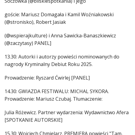
Soczówka (@bliskiespotkania) i jego
goście: Mariusz Domagała i Kamil Woźniakowski
(@stronisko), Robert Jasiak
(@wspierajkulture) i Anna Sawicka-Banaszkiewicz
(@zaczytasy) PANEL]
13.30: Autorki i autorzy powieści nominowanych do
nagrody Kryminalny Debiut Roku 2025.
Prowadzenie: Ryszard Ćwirlej [PANEL]
14.30: GWIAZDA FESTIWALU: MICHAL SYKORA.
Prowadzenie: Mariusz Czubaj. Tłumaczenie:
Julia Różewicz. Partner wydarzenia: Wydawnictwo Afera
[SPOTKANIE AUTORSKIE]
15.30: Wojciech Chmielarz. PREMIERA powieści "Tam,