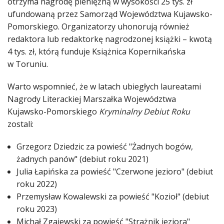
otrzyma nagrodę pieniężną w wysokości 25 tys. zł
ufundowaną przez Samorząd Województwa Kujawsko-
Pomorskiego. Organizatorzy uhonorują również
redaktora lub redaktorkę nagrodzonej książki – kwotą
4 tys. zł, którą funduje Książnica Kopernikańska
w Toruniu.
Warto wspomnieć, że w latach ubiegłych laureatami
Nagrody Literackiej Marszałka Województwa
Kujawsko-Pomorskiego
Kryminalny Debiut Roku
zostali:
Grzegorz Dziedzic za powieść "Żadnych bogów,
żadnych panów" (debiut roku 2021)
Julia Łapińska za powieść "Czerwone jezioro" (debiut
roku 2022)
Przemysław Kowalewski za powieść "Kozioł" (debiut
roku 2023)
Michał Zgajewski za powieść "Strażnik jeziora"