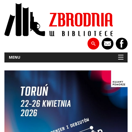
MENU
NOWOŚCI
PATRONATY
WYWIADY
RECENZJE