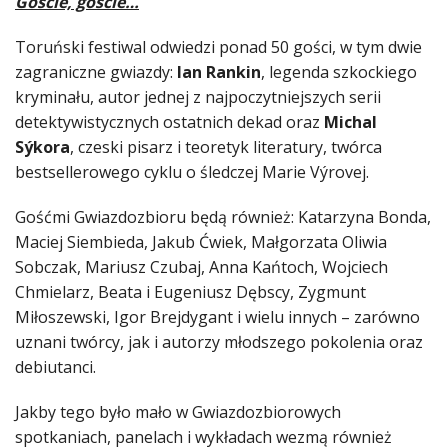
Goście, goście…
Toruński festiwal odwiedzi ponad 50 gości, w tym dwie
zagraniczne gwiazdy:
Ian Rankin
, legenda szkockiego
kryminału, autor jednej z najpoczytniejszych serii
detektywistycznych ostatnich dekad oraz
Michal
Sýkora
, czeski pisarz i teoretyk literatury, twórca
bestsellerowego cyklu o śledczej Marie Výrovej.
Gośćmi Gwiazdozbioru będą również: Katarzyna Bonda,
Maciej Siembieda, Jakub Ćwiek, Małgorzata Oliwia
Sobczak, Mariusz Czubaj, Anna Kańtoch, Wojciech
Chmielarz, Beata i Eugeniusz Dębscy, Zygmunt
Miłoszewski, Igor Brejdygant i wielu innych – zarówno
uznani twórcy, jak i autorzy młodszego pokolenia oraz
debiutanci.
Jakby tego było mało w Gwiazdozbiorowych
spotkaniach, panelach i wykładach wezmą również