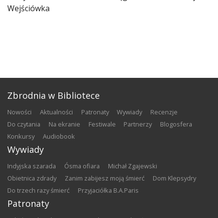
Wejściówka
Zbrodnia w Bibliotece
nowości
aktualności
patronaty
wywiady
recenzje
do czytania
na ekranie
festiwale
partnerzy
blogosfera
konkursy
audiobook
Wywiady
Indyjska szarada
Ósma ofiara
Michał Zgajewski
Obietnica zdrady
Zanim zabijesz moją śmierć
Dom Klepsydry
Do trzech razy śmierć
Przyjaciółka B.A.Paris
Patronaty