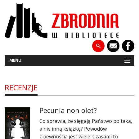
MENU
RECENZJE
NOWOŚCI
PATRONATY
Pecunia non olet?
WYWIADY
Co sprawia, że sięgają Państwo po taką,
RECENZJE
a nie inną książkę? Powodów
z pewnością jest wiele. Czasami to