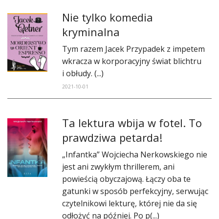
Nie tylko komedia
kryminalna
Tym razem Jacek Przypadek z impetem
wkracza w korporacyjny świat blichtru
i obłudy. (...)
2021-10-01
​Ta lektura wbija w fotel. To
prawdziwa petarda!
„Infantka” Wojciecha Nerkowskiego nie
jest ani zwykłym thrillerem, ani
powieścią obyczajową. Łączy oba te
gatunki w sposób perfekcyjny, serwując
czytelnikowi lekturę, której nie da się
odłożyć na później. Po p(...)