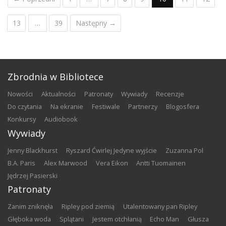
13
…
39
Następny →
Zbrodnia w Bibliotece
nowości
aktualności
patronaty
wywiady
recenzje
do czytania
na ekranie
festiwale
partnerzy
blogosfera
konkursy
audiobook
Wywiady
Jenny Blackhurst
Ryszard Ćwirlej Jedyne wyjście
Zuzanna Pol
B.A. Paris
Alex Marwood
Vera Eikon
Antti Tuomainen
Jędrzej Pasierski
Patronaty
Zanim zniknęła
Ripley pod ziemią
Utalentowany pan Ripley
Głęboka woda
Splątani
Jestem otchłanią
Echo Man
Głusza