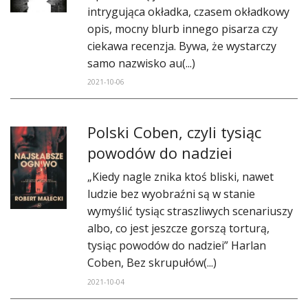
DO CZYTANIA
intrygująca okładka, czasem okładkowy
opis, mocny blurb innego pisarza czy
NA EKRANIE
ciekawa recenzja. Bywa, że wystarczy
samo nazwisko au(...)
KONTAKT
2021-10-06
Polski Coben, czyli tysiąc
powodów do nadziei
​„Kiedy nagle znika ktoś bliski, nawet
ludzie bez wyobraźni są w stanie
wymyślić tysiąc straszliwych scenariuszy
albo, co jest jeszcze gorszą torturą,
tysiąc powodów do nadziei” Harlan
Coben, Bez skrupułów(...)
2021-10-04