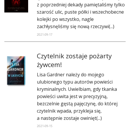
z poprzedniej dekady pamiętaliśmy tylko
szarość ulic, puste półki i wszechobecne
kolejki po wszystko, nagle
zachłysnęliśmy się nową rzeczywi(...)
2021-09-17
Czytelnik zostaje pożarty
żywcem!
Lisa Gardner należy do mojego
ulubionego typu autorów powieści
kryminalnych. Uwielbiam, gdy tkanka
powieści uwita jest w precyzyjną,
bezczelnie gęstą pajęczynę, do której
czytelnik wpada, przykleja się,
a następnie zostaje owinięt(...)
2021-09-15