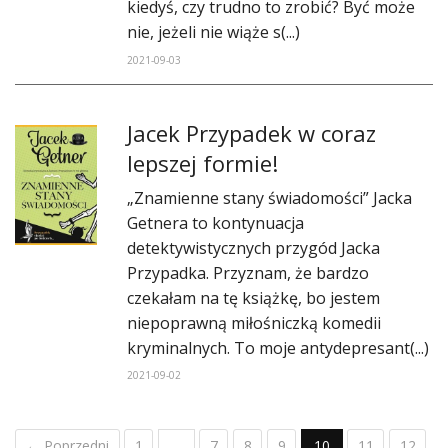
kiedyś, czy trudno to zrobić? Być może
nie, jeżeli nie wiąże s(...)
2021-09-03
Jacek Przypadek w coraz
lepszej formie!
„Znamienne stany świadomości” Jacka
Getnera to kontynuacja
detektywistycznych przygód Jacka
Przypadka. Przyznam, że bardzo
czekałam na tę książkę, bo jestem
niepoprawną miłośniczką komedii
kryminalnych. To moje antydepresant(...)
2021-09-02
← Poprzedni
1
…
7
8
9
10
11
12