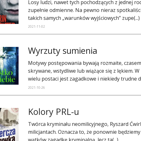
Losy ludzi, nawet tych pochodzących z jednej ro
zupełnie odmienne. Na pewno nieraz spotkaliś
takich samych „warunków wyjściowych” zupe(...)
2021-11-02
​Wyrzuty sumienia
Motywy postępowania bywają rozmaite, czasem s
skrywane, wstydliwe lub wiążące się z lękiem. 
wielu postaci jest zagadkowe i niekiedy trudne d
2021-10-26
Kolory PRL-u
​Twórca kryminału neomilicyjnego, Ryszard Ćwir
milicjantach. Oznacza to, że ponownie będziemy 
wątków zagadkę kryminalną, lecz ta(...)