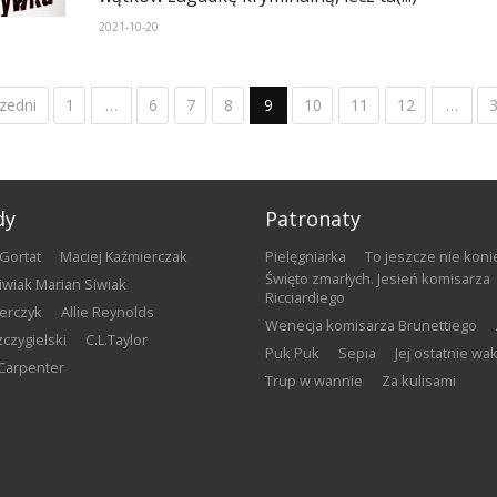
2021-10-20
zedni
1
…
6
7
8
9
10
11
12
…
dy
Patronaty
 Gortat
Maciej Kaźmierczak
Pielęgniarka
To jeszcze nie koni
Święto zmarłych. Jesień komisarza
Siwiak Marian Siwiak
Ricciardiego
terczyk
Allie Reynolds
Wenecja komisarza Brunettiego
zczygielski
C.L.Taylor
Puk Puk
Sepia
Jej ostatnie wa
 Carpenter
Trup w wannie
Za kulisami