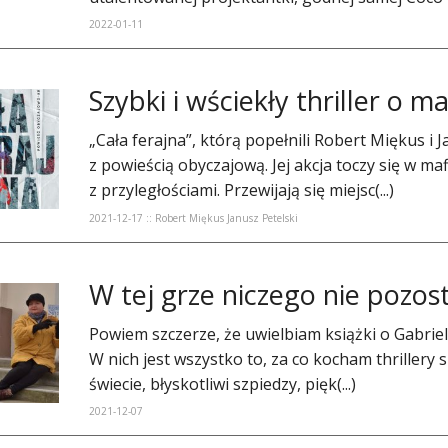
2022-01-11
​Szybki i wściekły thriller o 
„Cała ferajna”, którą popełnili Robert Miękus i J
z powieścią obyczajową. Jej akcja toczy się w m
z przyległościami. Przewijają się miejsc(...)
2021-12-17 :: Robert Miękus Janusz Petelski
​W tej grze niczego nie pozo
Powiem szczerze, że uwielbiam książki o Gabrielu
W nich jest wszystko to, za co kocham thrillery
świecie, błyskotliwi szpiedzy, pięk(...)
2021-12-07