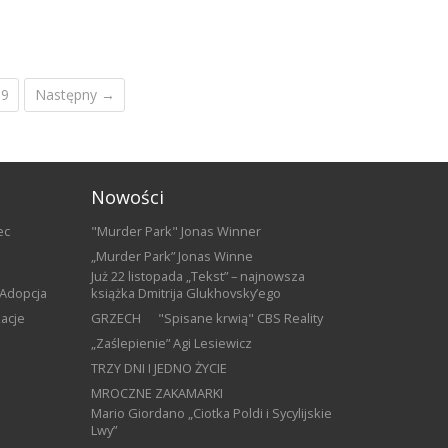
39
Następny →
Nowości
ec
​"Murder Park" Jonas Winner
„Murder Park” Jonas Winne
Już 22 listopada „Tekst” – najnowsza
Adopcja
książka Dmitrija Glukhovsky’ego
kacje
GRZECH
"Spisane krwią" CBS Reality
„Zaślepienie” Agi Lesiewicz
TRZY DNI I JEDNO ŻYCIE
MROCZNE ZAKAMARKI
Mario Giordano „Ciotka Poldi i Sycylijskie
Lwy”