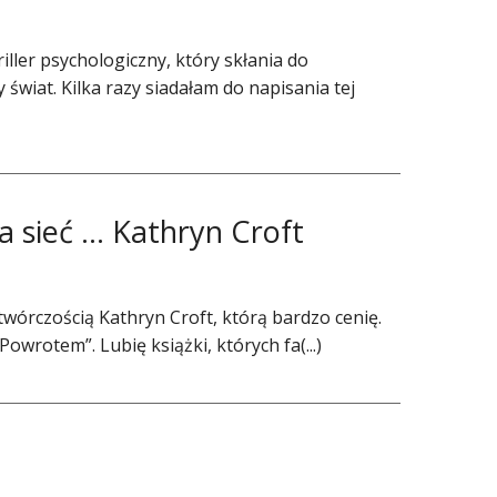
riller psychologiczny, który skłania do
świat. Kilka razy siadałam do napisania tej
za sieć … Kathryn Croft
wórczością Kathryn Croft, którą bardzo cenię.
owrotem”. Lubię książki, których fa(...)