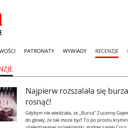
WOŚCI
PATRONATY
WYWIADY
RECENZJE
NZJE
Najpierw rozszalała się burz
rosnąć!
​Gdybym nie wiedziała, że „Burza” Zuzanny Gajew
do głowy, że tak może być! To po prostu krymin
utalentowanej projektantki, godnej samej Coco C