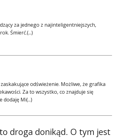
zący za jednego z najinteligentniejszych,
k. Śmierć.(...)
askakujące odświeżenie. Możliwe, że grafika
ekawości. Za to wszystko, co znajduje się
 dodaję Mi(...)
o droga donikąd. O tym jest