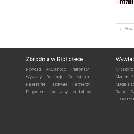
← Popr
Zbrodnia w Bibliotece
Wywia
nowości
aktualności
patronaty
Grzegorz
wywiady
recenzje
do czytania
Marlena 
na ekranie
festiwale
partnerzy
Maciej Pa
blogosfera
konkursy
audiobook
Bartosz S
Elisabeth