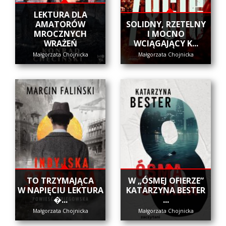
LEKTURA DLA
AMATORÓW
SOLIDNY, RZETELNY
MROCZNYCH
I MOCNO
WRAŻEŃ
WCIĄGAJĄCY K...
Małgorzata Chojnicka
Małgorzata Chojnicka
​TO TRZYMAJĄCA
W „ÓSMEJ OFIERZE”
W NAPIĘCIU LEKTURA
KATARZYNA BESTER
�...
...
Małgorzata Chojnicka
Małgorzata Chojnicka