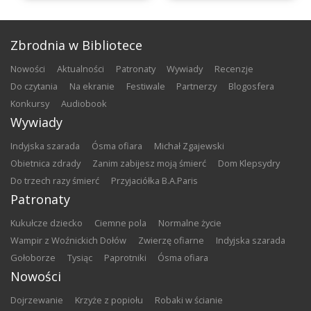
Zbrodnia w Bibliotece
nowości
aktualności
patronaty
wywiady
recenzje
do czytania
na ekranie
festiwale
partnerzy
blogosfera
konkursy
audiobook
Wywiady
Indyjska szarada
Ósma ofiara
Michał Zgajewski
Obietnica zdrady
Zanim zabijesz moją śmierć
Dom Klepsydry
Do trzech razy śmierć
Przyjaciółka B.A.Paris
Patronaty
Kukułcze dziecko
Ciemne pola
Normalne życie
Wampir z Woźnickich Dołów
Zwierzę ofiarne
Indyjska szarada
Gołoborze
Tysiąc
Paprotniki
Ósma ofiara
Nowości
Dojrzewanie
Krzyże z popiołu
Robaki w ścianie