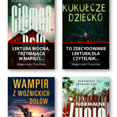
​LEKTURA MOCNA,
​TO ZDECYDOWANIE
TRZYMAJĄCA
LEKTURA DLA
W NAPIĘCI...
CZYTELNIK...
Małgorzata Chojnicka
Małgorzata Chojnicka