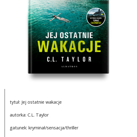
DO CZYTANIA
NA EKRANIE
KONTAKT
tytuł: Jej ostatnie wakacje
autorka: C.L. Taylor
gatunek: kryminał/sensacja/thriller