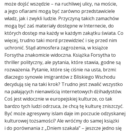
może dojść wszędzie – na ruchliwej ulicy, na moście,
a jego ofiarami mogą być zarówno przedstawiciele
władz, jak i zwykli ludzie. Przyczyną takich zamachów
mogą być zaś materiały dostępne w Internecie, do
których dostęp ma każdy w każdym zakątku świata. Co
więcej, trudno taki mord przewidzieć i się przed nim
uchronić. Stąd atmosfera zagrożenia, w książce
Forsytha znakomicie widoczna. Książka Forsytha to
thriller polityczny, ale pytania, które stawia, godne są
rozważenia. Pytanie, które się ciśnie na usta, brzmi:
dlaczego synowie imigrantów z Bliskiego Wschodu
decydują się na taki krok? Trudno jest zwalić wszystko
na pałających nienawiścią internetowych dżihadystów.
Coś jest widocznie w europejskiej kulturze, co tak
bardzo tych ludzi odrzuca, że chcą tę kulturę zniszczyć.
Być może agresywny islam daje im poczucie odzyskanej
kulturowej tożsamości? Ale wróćmy do samej książki
i do porównania z „Dniem szakala” – jeszcze jedno się