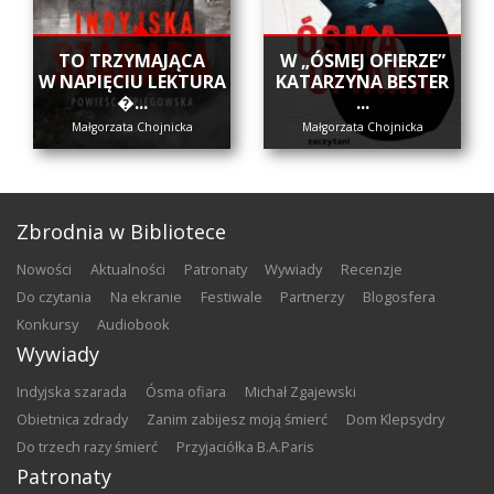
​TO TRZYMAJĄCA
W „ÓSMEJ OFIERZE”
W NAPIĘCIU LEKTURA
KATARZYNA BESTER
�...
...
Małgorzata Chojnicka
Małgorzata Chojnicka
Zbrodnia w Bibliotece
nowości
aktualności
patronaty
wywiady
recenzje
do czytania
na ekranie
festiwale
partnerzy
blogosfera
konkursy
audiobook
Wywiady
Indyjska szarada
Ósma ofiara
Michał Zgajewski
Obietnica zdrady
Zanim zabijesz moją śmierć
Dom Klepsydry
Do trzech razy śmierć
Przyjaciółka B.A.Paris
Patronaty