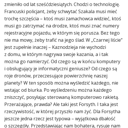
zmieniło od lat sześćdziesiątych. Chodzi o technologię.
Francuski policjant, żeby schwytać Szakala musi mieć
trochę szczęścia – ktoś musi zamachowca widzieć, ktoś
musi go zatrzymać na drodze, ktoś musi znać numery
rejestracyjne pojazdu, w którym się porusza. Bez tego
nie ma mowy, żeby trafić na jego ślad. W „Czarnej liście”
jest zupełnie inaczej – Kaznodzieja nie wychodzi
z domu, w którym nagrywa swoje kazania, a i tak
można go namierzyć. Od czego są w końcu komputery
i obsługujący je informatyczni geniusze? Od czego są
roje dronów, przeczesujące powierzchnię naszej
planety? W ten sposób można wyśledzić każdego, nie
wstając od biurka. Po wyśledzeniu można każdego
zniszczyć, posyłając sterowaną komputerowo rakietą.
Przerażające, prawda? Ale taki jest Forsyth. I taka jest
rzeczywistość, w której przyszło nam żyć. Dla Forsytha
jeszcze jedna rzecz jest typowa – wyjątkowa dbałość
o szczegóły. Przedstawiając nam bohatera, rysuje nam