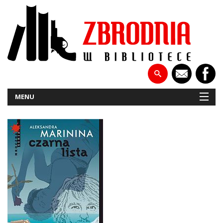
MENU
NOWOŚCI
PATRONATY
WYWIADY
RECENZJE