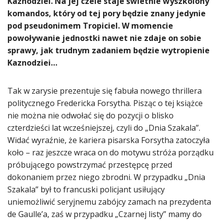
Kaznodziei. Na jej czele staje świetnie wyszkolony
komandos, który od tej pory będzie znany jedynie
pod pseudonimem Tropiciel. W momencie
powoływanie jednostki nawet nie zdaje on sobie
sprawy, jak trudnym zadaniem będzie wytropienie
Kaznodziei…
Tak w zarysie prezentuje się fabuła nowego thrillera
politycznego Fredericka Forsytha. Pisząc o tej książce
nie można nie odwołać się do pozycji o blisko
czterdzieści lat wcześniejszej, czyli do „Dnia Szakala”.
Widać wyraźnie, że kariera pisarska Forsytha zatoczyła
koło – raz jeszcze wraca on do motywu stróża porządku
próbującego powstrzymać przestępcę przed
dokonaniem przez niego zbrodni. W przypadku „Dnia
Szakala” był to francuski policjant usiłujący
uniemożliwić seryjnemu zabójcy zamach na prezydenta
de Gaulle’a, zaś w przypadku „Czarnej listy” mamy do