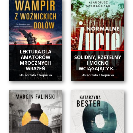
LEKTURA DLA
AMATORÓW
SOLIDNY, RZETELNY
MROCZNYCH
I MOCNO
WRAŻEŃ
WCIĄGAJĄCY K...
Małgorzata Chojnicka
Małgorzata Chojnicka