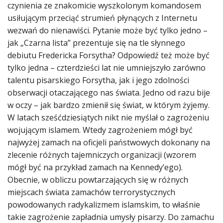
czynienia ze znakomicie wyszkolonym komandosem
usiłującym przeciąć strumień płynących z Internetu
wezwań do nienawiści. Pytanie może być tylko jedno –
jak „Czarna lista” prezentuje się na tle słynnego
debiutu Fredericka Forsytha? Odpowiedź też może być
tylko jedna – czterdzieści lat nie umniejszyło zarówno
talentu pisarskiego Forsytha, jak i jego zdolności
obserwacji otaczającego nas świata. Jedno od razu bije
w oczy – jak bardzo zmienił się świat, w którym żyjemy.
W latach sześćdziesiątych nikt nie myślał o zagrożeniu
wojującym islamem. Wtedy zagrożeniem mógł być
najwyżej zamach na oficjeli państwowych dokonany na
zlecenie różnych tajemniczych organizacji (wzorem
mógł być na przykład zamach na Kennedy’ego).
Obecnie, w obliczu powtarzających się w różnych
miejscach świata zamachów terrorystycznych
powodowanych radykalizmem islamskim, to właśnie
takie zagrożenie zapładnia umysły pisarzy. Do zamachu