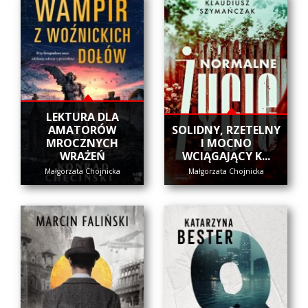
LEKTURA DLA
AMATORÓW
SOLIDNY, RZETELNY
MROCZNYCH
I MOCNO
WRAŻEŃ
WCIĄGAJĄCY K...
Małgorzata Chojnicka
Małgorzata Chojnicka