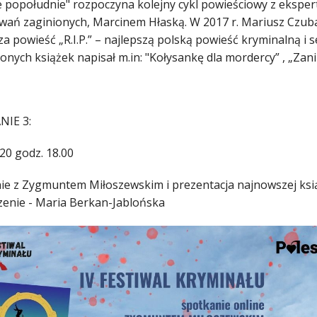
 popołudnie" rozpoczyna kolejny cykl powieściowy z ekspert
wań zaginionych, Marcinem Hłaską. W 2017 r. Mariusz Czuba
za powieść „R.I.P.” – najlepszą polską powieść kryminalną i
nych książek napisał m.in: "Kołysankę dla mordercy” , „Zanim
NIE 3:
20 godz. 18.00
ie z Zygmuntem Miłoszewskim i prezentacja najnowszej ksią
enie - Maria Berkan-Jablońska