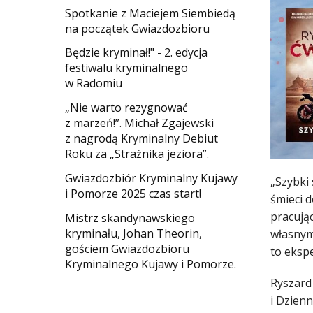
Spotkanie z Maciejem Siembiedą
na początek Gwiazdozbioru
​Będzie kryminał!" - 2. edycja
festiwalu kryminalnego
w Radomiu
„Nie warto rezygnować
z marzeń!”. Michał Zgajewski
z nagrodą Kryminalny Debiut
Roku za „Strażnika jeziora”.
Gwiazdozbiór Kryminalny Kujawy
„Szybki
i Pomorze 2025 czas start!
śmieci 
pracują
Mistrz skandynawskiego
kryminału, Johan Theorin,
własnym
gościem Gwiazdozbioru
to ekspe
Kryminalnego Kujawy i Pomorze.
Ryszard 
i Dzien