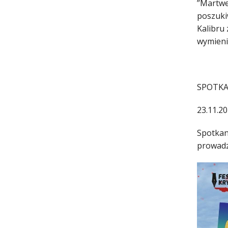
”Martwe
poszuki
Kalibru 
wymienio
SPOTKA
23.11.20
Spotkan
prowadz