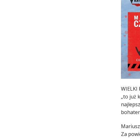
WIELKI F
„to już 
najlepsz
bohater
Mariusz
Za powie