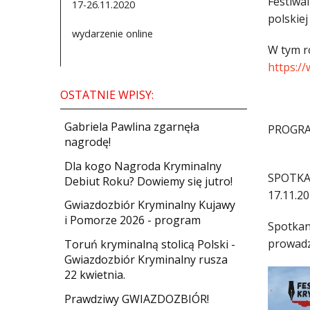
Festiwa
17-26.11.2020
polskie
wydarzenie online
W tym r
https:/
OSTATNIE WPISY:
Gabriela Pawlina zgarnęła
PROGRA
nagrodę!
Dla kogo Nagroda Kryminalny
SPOTKA
Debiut Roku? Dowiemy się jutro!
17.11.20
Gwiazdozbiór Kryminalny Kujawy
i Pomorze 2026 - program
Spotkan
prowadz
Toruń kryminalną stolicą Polski -
Gwiazdozbiór Kryminalny rusza
22 kwietnia.
​Prawdziwy GWIAZDOZBIÓR!