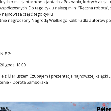
nych o milicjantach/policjantach z Poznania, których akcja t
spółczesnych. Do tego cyklu należą m.in.: ”Ręczna robota”, Ś
o najnowsza część tego cyklu.
tnie nagrodzony Nagrodą Wielkiego Kalibru dla autorów pow
NIE 2:
20 godz. 18.00
ie z Mariuszem Czubajem i prezentacja najnowszej książki „
enie - Dorota Samborska