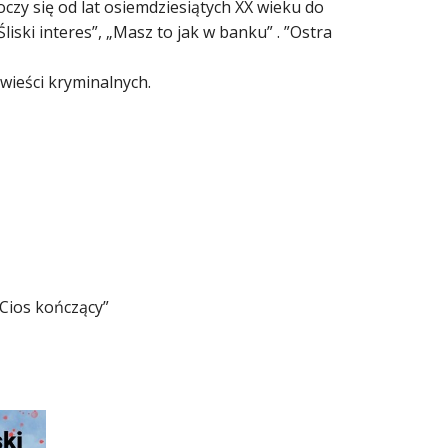
oczy się od lat osiemdziesiątych XX wieku do
liski interes”, „Masz to jak w banku” . ”Ostra
ieści kryminalnych.
Cios kończący”