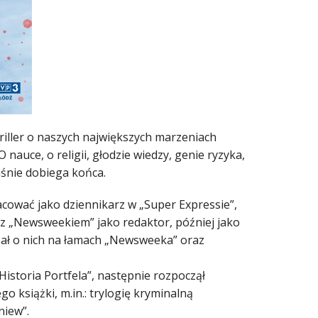
riller o naszych największych marzeniach
O nauce, o religii, głodzie wiedzy, genie ryzyka,
aśnie dobiega końca.
cować jako dziennikarz w „Super Expressie”,
 z „Newsweekiem” jako redaktor, później jako
isał o nich na łamach „Newsweeka” oraz
istoria Portfela”, następnie rozpoczął
 książki, m.in.: trylogię kryminalną
niew”.