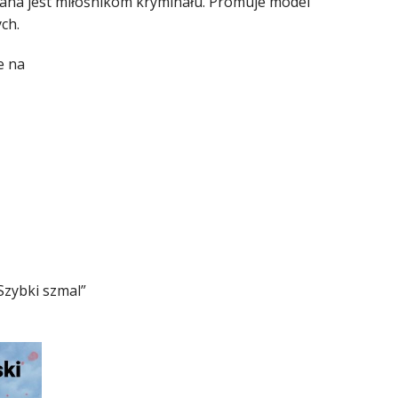
wana jest miłośnikom kryminału. Promuje model
ch.
e na
Szybki szmal”