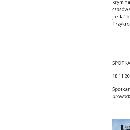
kryminal
czasów w
jazda” t
Trzykro
SPOTKA
18.11.20
Spotkan
prowadz