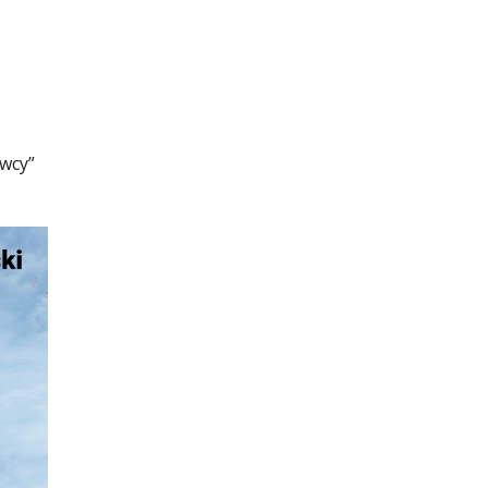
owcy”