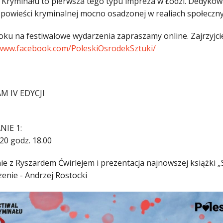
l Kryminału to pierwsza tego typu impreza w Łodzi. Dedyko
j powieści kryminalnej mocno osadzonej w realiach społeczny
oku na festiwalowe wydarzenia zapraszamy online. Zajrzyjci
/www.facebook.com/PoleskiOsrodekSztuki/
M IV EDYCJI
NIE 1:
20 godz. 18.00
ie z Ryszardem Ćwirlejem i prezentacja najnowszej książki „
enie - Andrzej Rostocki