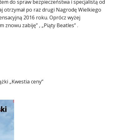
em do spraw bezpieczeństwa i specjalistą od
j otrzymał po raz drugi Nagrodę Wielkiego
 sensacyjną 2016 roku. Oprócz wyżej
 znowu zabiję” , „Piąty Beatles” .
żki „Kwestia ceny”