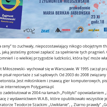
a ceny” to zuchwały, niepozostawiający nikogo obojętnym th
e, jaką jesteśmy gotowi zapłacić za spełnienie tych pragnień. 
omnień i o wielkiej przygodzie ludzkości, która być może wł
 Miłoszewski- wychował się w Warszawie. W 1995 zaczął pra
m pisał reportaże z sal sądowych. Od 2003 do 2008 związany
lietonista. Jest miłośnikiem i znawcą gier komputerowych, p
sie internetowym Polygamia.pl.
ko zadebiutował w 2004 na łamach „Polityki” opowiadaniem „H
cę z wydawnictwem W.A.B., które opublikowało wszystkie jego
ratorze Teodorze Szackim: „Uwikłanie”, „ Ziarno prawdy” „G