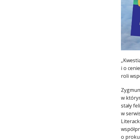
„Kwesti
i o ceni
roli wsp
Zygmunt
w który
stały fe
w serwi
Literac
współpra
o proku