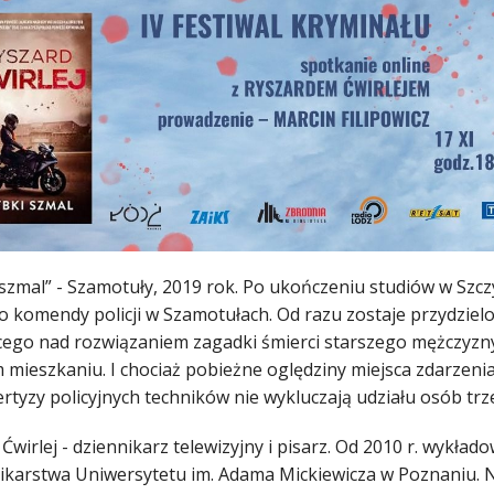
 szmal” - Szamotuły, 2019 rok. Po ukończeniu studiów w Sz
do komendy policji w Szamotułach. Od razu zostaje przydzi
cego nad rozwiązaniem zagadki śmierci starszego mężczyz
 mieszkaniu. I chociaż pobieżne oględziny miejsca zdarzenia
rtyzy policyjnych techników nie wykluczają udziału osób trze
Ćwirlej - dziennikarz telewizyjny i pisarz. Od 2010 r. wykła
nikarstwa Uniwersytetu im. Adama Mickiewicza w Poznaniu. N