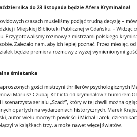
aździernika do 23 listopada będzie Afera Kryminalna!
covidowych czasach musieliśmy podjąć trudną decyzję – mów
kiej i Miejskiej Biblioteki Publicznej w Gdańsku. – Widząc c
tu. Przygotowaliśmy rozmowy z mistrzami polskiego kryminał
sobie. Zależało nam, aby ich lepiej poznać. Przez miesiąc, o
działek będzie premiera rozmowy z wyżej wymienionymi gość
alna śmietanka
aproszonych gości mistrzyni thrillerów psychologicznych M
 mówi Mariusz Czubaj. Kobieta od kryminałów z humorem Olga
 i scenarzysta serialu „Szadź”, który w tej chwili można ogl
jnych opartych na wydarzeniach historycznych. Marek Kraje
ki, autor wielu mocnych powieści i Michał Larek, dziennikar
łączył w książkach trzy, a może nawet więcej światów.