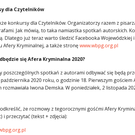
y dla Czytelników
kże konkursy dla Czytelników. Organizatorzy razem z pisarza
rafami. Jak mówią, to taka namiastka spotkań autorskich. Ko
. Dlatego już teraz warto śledzić Facebooka Wojewódzkiej i 
u Afery Kryminalnej, a także stronę
www.wbpg.org.pl
dbędzie się Afera Kryminalna 2020?
y poszczególnych spotkań z autorami odbywać się będą przez 
9 października 2020 roku, o godzinie 18. Pierwszym gościem 
m rozmawiała Iwona Demska. W poniedziałek, 2 listopada 2
odkreślić, że rozmowy z tegorocznymi gośćmi Afery Krymina
) i przeczytać (tekst + zdjęcia):
bpg.org.pl