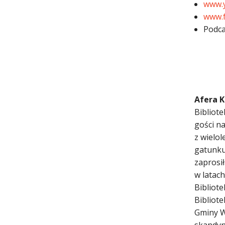
www.
www.f
Podca
Afera 
Bibliot
gości na
z wielol
gatunku
zaprosił
w latach
Bibliote
Bibliot
Gminy W