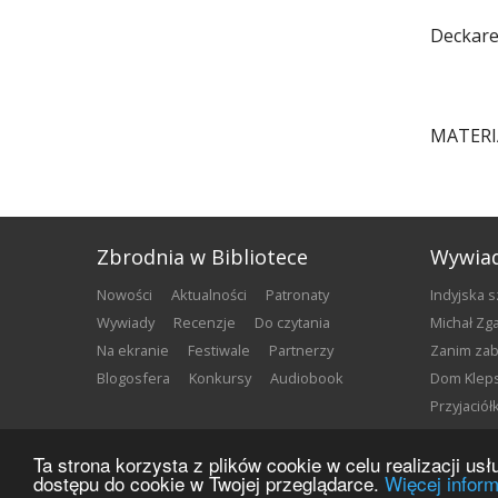
Deckare
MATERI
Zbrodnia w Bibliotece
Wywia
nowości
aktualności
patronaty
Indyjska 
wywiady
recenzje
do czytania
Michał Z
na ekranie
festiwale
partnerzy
Zanim za
blogosfera
konkursy
audiobook
Dom Klep
Przyjació
Ta strona korzysta z plików cookie w celu realizacji u
Copyright ©
2026
Zbrodnia w Bibliotece
dostępu do cookie w Twojej przeglądarce.
Więcej inform