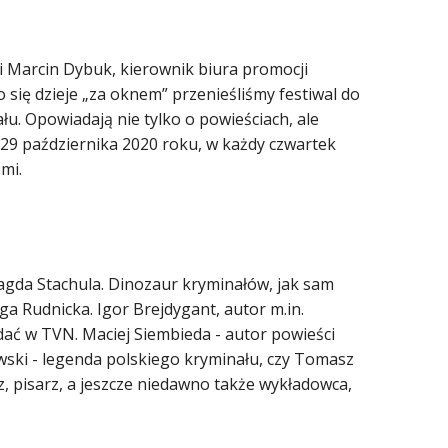
i Marcin Dybuk, kierownik biura promocji
o się dzieje „za oknem” przenieśliśmy festiwal do
u. Opowiadają nie tylko o powieściach, ale
d 29 października 2020 roku, w każdy czwartek
mi.
agda Stachula. Dinozaur kryminałów, jak sam
 Rudnicka. Igor Brejdygant, autor m.in.
ądać w TVN. Maciej Siembieda - autor powieści
wski - legenda polskiego kryminału, czy Tomasz
z, pisarz, a jeszcze niedawno także wykładowca,