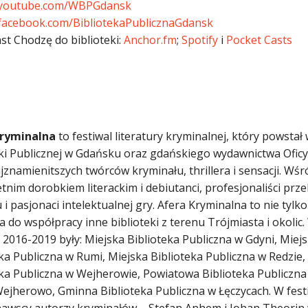
youtube.com/WBPGdansk
acebook.com/BibliotekaPublicznaGdansk
st Chodzę do biblioteki:
Anchor.fm
;
Spotify
i
Pocket Casts
Kryminalna
to festiwal literatury kryminalnej, który powstał
eki Publicznej w Gdańsku oraz gdańskiego wydawnictwa Oficy
jznamienitszych twórców kryminału, thrillera i sensacji. Wśró
etnim dorobkiem literackim i debiutanci, profesjonaliści pr
 i pasjonaci intelektualnej gry. Afera Kryminalna to nie t
a do współpracy inne biblioteki z terenu Trójmiasta i okolic
 2016-2019 były: Miejska Biblioteka Publiczna w Gdyni, Miej
ka Publiczna w Rumi, Miejska Biblioteka Publiczna w Redzie,
eka Publiczna w Wejherowie, Powiatowa Biblioteka Publiczna
ejherowo, Gminna Biblioteka Publiczna w Łęczycach. W festiw