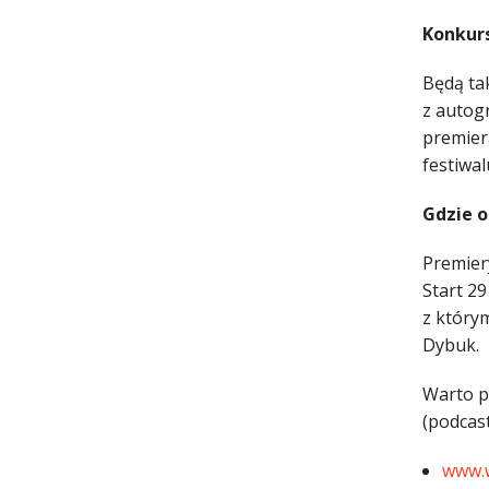
Konkurs
Będą ta
z autog
premierą
festiwal
Gdzie o
Premier
Start 2
z który
Dybuk.
Warto p
(podcast
www.w