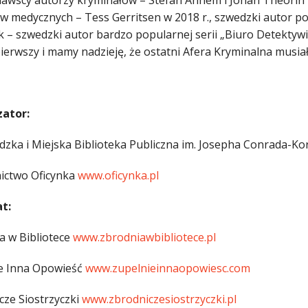
awscy autorzy kryminałów – Stefan Anhem i Johan Theorin 
rów medycznych – Tess Gerritsen w 2018 r., szwedzki autor p
 – szwedzki autor bardzo popularnej serii „Biuro Detektywi
ierwszy i mamy nadzieję, że ostatni Afera Kryminalna musiał
ator:
zka i Miejska Biblioteka Publiczna im. Josepha Conrada-K
ctwo Oficynka
www.oficynka.pl
t:
a w Bibliotece
www.zbrodniawbibliotece.pl
e Inna Opowieść
www.zupelnieinnaopowiesc.com
cze Siostrzyczki
www.zbrodniczesiostrzyczki.pl