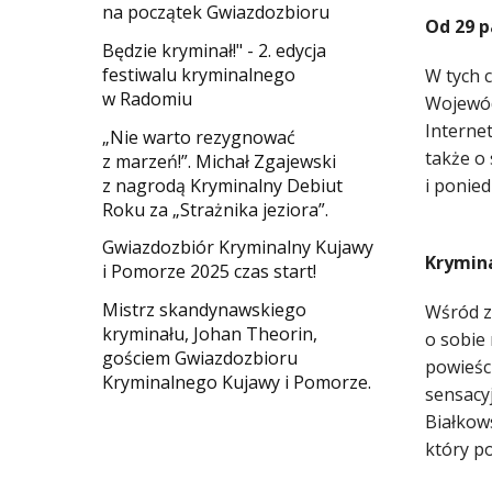
na początek Gwiazdozbioru
Od 29 p
​Będzie kryminał!" - 2. edycja
festiwalu kryminalnego
W tych 
w Radomiu
Wojewódz
Interne
„Nie warto rezygnować
także o 
z marzeń!”. Michał Zgajewski
z nagrodą Kryminalny Debiut
i ponie
Roku za „Strażnika jeziora”.
Gwiazdozbiór Kryminalny Kujawy
Krymin
i Pomorze 2025 czas start!
Mistrz skandynawskiego
Wśród z
kryminału, Johan Theorin,
o sobie
gościem Gwiazdozbioru
powieści
Kryminalnego Kujawy i Pomorze.
sensacy
Białkows
który po