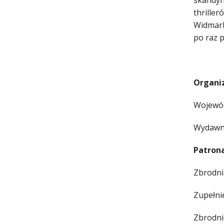
skandyn
thrille
Widmark
po raz p
Organiz
Wojewód
Wydawni
Patrona
Zbrodni
Zupełni
Zbrodni