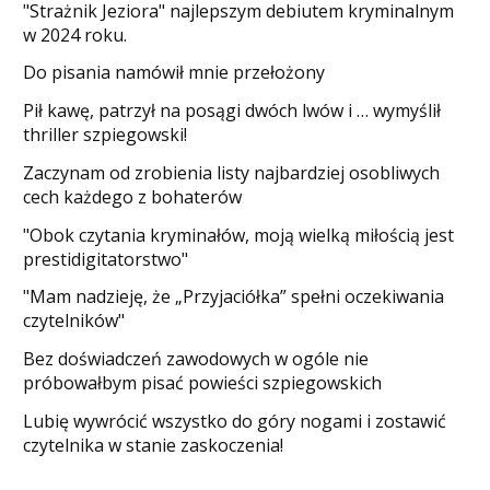
"Strażnik Jeziora" najlepszym debiutem kryminalnym
w 2024 roku.
Do pisania namówił mnie przełożony
​Pił kawę, patrzył na posągi dwóch lwów i … wymyślił
thriller szpiegowski!
Zaczynam od zrobienia listy najbardziej osobliwych
cech każdego z bohaterów
"Obok czytania kryminałów, moją wielką miłością jest
prestidigitatorstwo"
"Mam nadzieję, że „Przyjaciółka” spełni oczekiwania
czytelników"
Bez doświadczeń zawodowych w ogóle nie
próbowałbym pisać powieści szpiegowskich
​Lubię wywrócić wszystko do góry nogami i zostawić
czytelnika w stanie zaskoczenia!