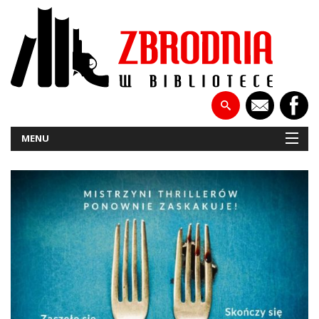
MENU
NOWOŚCI
PATRONATY
WYWIADY
RECENZJE