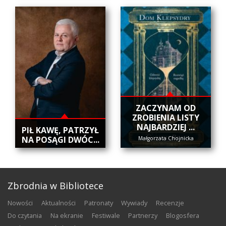
ZACZYNAM OD
ZROBIENIA LISTY
NAJBARDZIEJ ...
​PIŁ KAWĘ, PATRZYŁ
NA POSĄGI DWÓC...
Małgorzata Chojnicka
Zbrodnia w Bibliotece
nowości
aktualności
patronaty
wywiady
recenzje
do czytania
na ekranie
festiwale
partnerzy
blogosfera