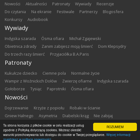
nowości
aktualności
patronaty
wywiady
recenzje
do czytania
na ekranie
festiwale
partnerzy
blogosfera
konkursy
audiobook
Wywiady
Indyjska szarada
Ósma ofiara
Michał Zgajewski
Obietnica zdrady
Zanim zabijesz moją śmierć
Dom Klepsydry
Do trzech razy śmierć
Przyjaciółka B.A.Paris
Patronaty
Kukułcze dziecko
Ciemne pola
Normalne życie
Wampir z Woźnickich Dołów
Zwierzę ofiarne
Indyjska szarada
Gołoborze
Tysiąc
Paprotniki
Ósma ofiara
Nowości
Dojrzewanie
Krzyże z popiołu
Robaki w ścianie
Gniew Halnego
Asymetria
Diabelski krąg
Nie zabijaj
Dowody zbrodni
Zemsta
Matki chrzestne
Ta strona korzysta z plików cookie w celu realizacji usług
ROZUMIEM
zgodnie z Polityką dotyczącą cookies. Możesz określić
warunki przechowywania lub dostępu do cookie w Twojej przeglądarce.
Więcej informacji
Copyright ©
2026
Zbrodnia w Bibliotece
znajdziesz w polityce prywatności.