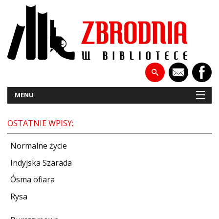
MENU
OSTATNIE WPISY:
NOWOŚCI
Normalne życie
PATRONATY
Indyjska Szarada
Ósma ofiara
WYWIADY
Rysa
RECENZJE