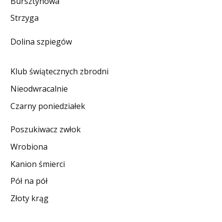
Bursztynowa
DO CZYTANIA
Strzyga
NA EKRANIE
Dolina szpiegów
KONTAKT
Klub świątecznych zbrodni
Nieodwracalnie
Czarny poniedziałek
Poszukiwacz zwłok
Wrobiona
Kanion śmierci
Pół na pół
Złoty krąg