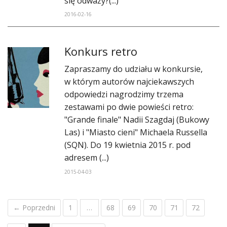
się odważy?(...)
2016-02-16
Konkurs retro
Zapraszamy do udziału w konkursie,
w którym autorów najciekawszych
odpowiedzi nagrodzimy trzema
zestawami po dwie powieści retro:
"Grande finale" Nadii Szagdaj (Bukowy
Las) i "Miasto cieni" Michaela Russella
(SQN). Do 19 kwietnia 2015 r. pod
adresem (...)
2015-04-03
← Poprzedni
1
…
68
69
70
71
72