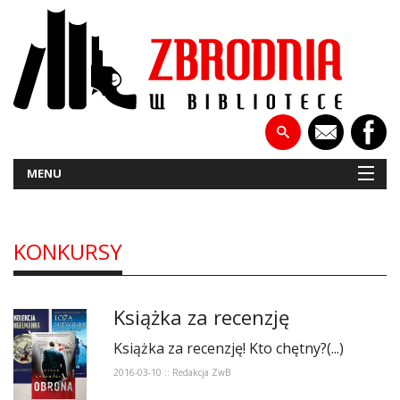
MENU
KONKURSY
NOWOŚCI
PATRONATY
Książka za recenzję
WYWIADY
Książka za recenzję! Kto chętny?(...)
RECENZJE
2016-03-10 :: Redakcja ZwB