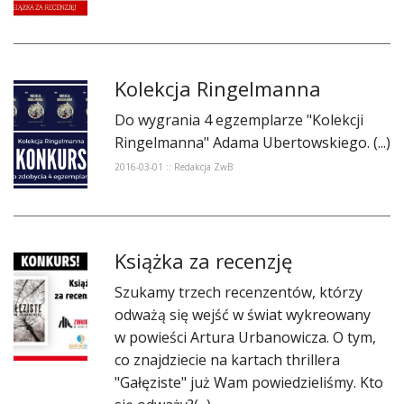
DO CZYTANIA
NA EKRANIE
Kolekcja Ringelmanna
KONTAKT
Do wygrania 4 egzemplarze "Kolekcji
Ringelmanna" Adama Ubertowskiego. (...)
2016-03-01 :: Redakcja ZwB
Książka za recenzję
Szukamy trzech recenzentów, którzy
odważą się wejść w świat wykreowany
w powieści Artura Urbanowicza. O tym,
co znajdziecie na kartach thrillera
"Gałęziste" już Wam powiedzieliśmy. Kto