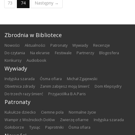
73
74
Następny →
Zbrodnia w Bibliotece
nowości
aktualności
patronaty
wywiady
recenzje
do czytania
na ekranie
festiwale
partnerzy
blogosfera
konkursy
audiobook
Wywiady
Indyjska szarada
Ósma ofiara
Michał Zgajewski
Obietnica zdrady
Zanim zabijesz moją śmierć
Dom Klepsydry
Do trzech razy śmierć
Przyjaciółka B.A.Paris
Patronaty
Kukułcze dziecko
Ciemne pola
Normalne życie
Wampir z Woźnickich Dołów
Zwierzę ofiarne
Indyjska szarada
Gołoborze
Tysiąc
Paprotniki
Ósma ofiara