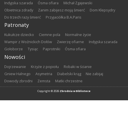
Indyjska szarada
Ósma ofiara
Michał Zgajewski
Obietnica zdrady
Zanim zabijesz moją śmierć
Dom Klepsydry
Do trzech razy śmierć
Przyjaciółka B.A.Paris
Patronaty
Kukułcze dziecko
Ciemne pola
Normalne życie
Wampir z Woźnickich Dołów
Zwierzę ofiarne
Indyjska szarada
Gołoborze
Tysiąc
Paprotniki
Ósma ofiara
Nowości
Dojrzewanie
Krzyże z popiołu
Robaki w ścianie
Gniew Halnego
Asymetria
Diabelski krąg
Nie zabijaj
Dowody zbrodni
Zemsta
Matki chrzestne
Copyright ©
2026
Zbrodnia w Bibliotece