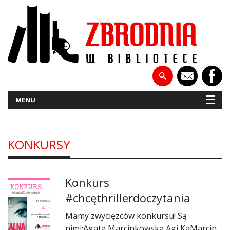
MENU
KONKURSY
NOWOŚCI
PATRONATY
Konkurs
WYWIADY
#chcęthrillerdoczytania
RECENZJE
Mamy zwycięzców konkursu! Są
nimi:Agata Marcinkowska‎ Agi KaMarcin