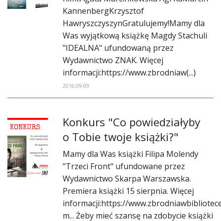
DO CZYTANIA
KannenbergKrzysztof
HawryszczyszynGratulujemy!Mamy dla
NA EKRANIE
Was wyjątkową książkę Magdy Stachuli
"IDEALNA" ufundowaną przez
KONTAKT
Wydawnictwo ZNAK. Więcej
informacji:https://www.zbrodniaw(...)
2016-09-09
Konkurs "Co powiedziałyby
o Tobie twoje książki?"
Mamy dla Was książki Filipa Molendy
"Trzeci Front" ufundowane przez
Wydawnictwo Skarpa Warszawska.
Premiera książki 15 sierpnia. Więcej
informacji:https://www.zbrodniawbibliotece.
m... Żeby mieć szansę na zdobycie książki