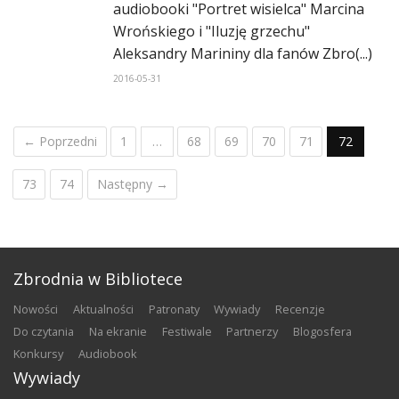
audiobooki "Portret wisielca" Marcina
Wrońskiego i "Iluzję grzechu"
Aleksandry Marininy dla fanów Zbro(...)
2016-05-31
← Poprzedni
1
…
68
69
70
71
72
73
74
Następny →
Zbrodnia w Bibliotece
nowości
aktualności
patronaty
wywiady
recenzje
do czytania
na ekranie
festiwale
partnerzy
blogosfera
konkursy
audiobook
Wywiady