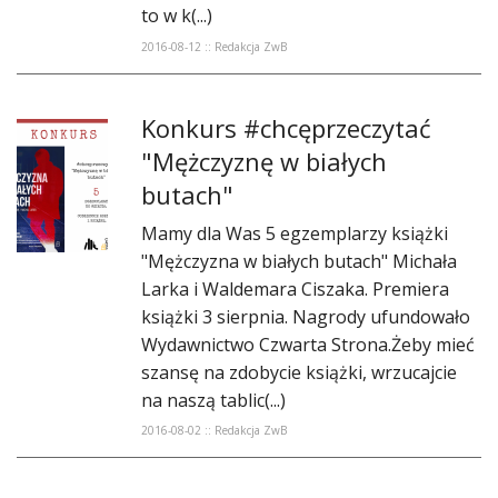
to w k(...)
2016-08-12 :: Redakcja ZwB
Konkurs #chcęprzeczytać
"Mężczyznę w białych
butach"
Mamy dla Was 5 egzemplarzy książki
"Mężczyzna w białych butach" Michała
Larka i Waldemara Ciszaka. Premiera
książki 3 sierpnia. Nagrody ufundowało
Wydawnictwo Czwarta Strona.Żeby mieć
szansę na zdobycie książki, wrzucajcie
na naszą tablic(...)
2016-08-02 :: Redakcja ZwB