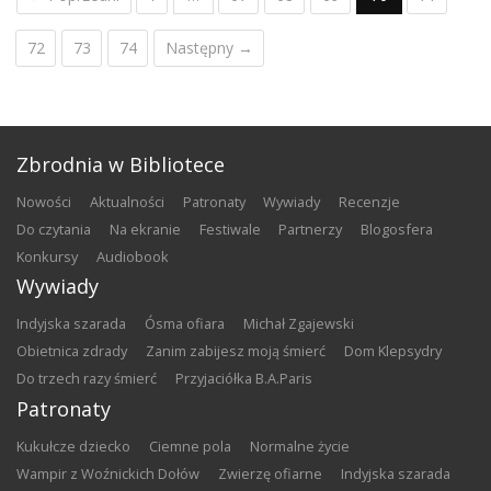
72
73
74
Następny →
Zbrodnia w Bibliotece
nowości
aktualności
patronaty
wywiady
recenzje
do czytania
na ekranie
festiwale
partnerzy
blogosfera
konkursy
audiobook
Wywiady
Indyjska szarada
Ósma ofiara
Michał Zgajewski
Obietnica zdrady
Zanim zabijesz moją śmierć
Dom Klepsydry
Do trzech razy śmierć
Przyjaciółka B.A.Paris
Patronaty
Kukułcze dziecko
Ciemne pola
Normalne życie
Wampir z Woźnickich Dołów
Zwierzę ofiarne
Indyjska szarada