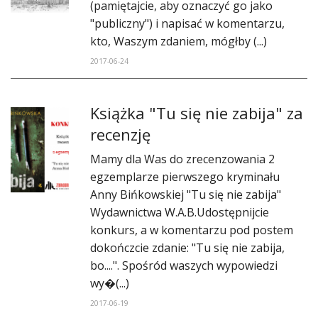
(pamiętajcie, aby oznaczyć go jako
DO CZYTANIA
"publiczny") i napisać w komentarzu,
NA EKRANIE
kto, Waszym zdaniem, mógłby (...)
2017-06-24
KONTAKT
Książka "Tu się nie zabija" za
recenzję
Mamy dla Was do zrecenzowania 2
egzemplarze pierwszego kryminału
Anny Bińkowskiej "Tu się nie zabija"
Wydawnictwa W.A.B.Udostępnijcie
konkurs, a w komentarzu pod postem
dokończcie zdanie: "Tu się nie zabija,
bo....". Spośród waszych wypowiedzi
wy�(...)
2017-06-19