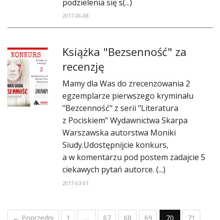
podzielenia się s(...)
2017-06-08
Książka "Bezsenność" za
recenzję
Mamy dla Was do zrecenzowania 2
egzemplarze pierwszego kryminału
"Bezcenność" z serii "Literatura
z Pociskiem" Wydawnictwa Skarpa
Warszawska autorstwa Moniki
Siudy.Udostępnijcie konkurs,
a w komentarzu pod postem zadajcie 5
ciekawych pytań autorce. (...)
2017-03-01
← Poprzedni
1
…
67
68
69
70
71